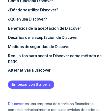
Cómo funciona Discover
¿Dónde se utiliza Discover?
Ecosistema
¿Quién usa Discover?
Sesiones de Stripe 2026
Socios
Descubre cómo Stripe construye la infraestructura económi
Beneficios de la aceptación de Discover
Stripe App Marketplace
Mirar ahora
Desafíos de la aceptación de Discover
Medidas de seguridad de Discover
Requisitos para aceptar Discover como método de
pago
Alternativas a Discover
Visa y Mastercard
Empezar con Stripe
American Express
Redes de tarjetas de crédito locales
Discover
es una empresa de servicios financieros
Tarjetas de débito y transferencias bancarias
conocida principalmente por sus servicios de tarjetas