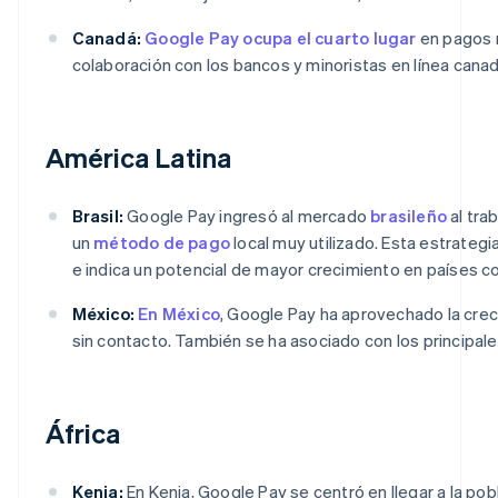
Canadá:
Google Pay ocupa el cuarto lugar
en pagos 
colaboración con los bancos y minoristas en línea cana
América Latina
Brasil:
Google Pay ingresó al mercado
brasileño
al tra
un
método de pago
local muy utilizado. Esta estrategi
e indica un potencial de mayor crecimiento en países co
México:
En México
, Google Pay ha aprovechado la crec
sin contacto. También se ha asociado con los principa
África
Kenia:
En Kenia, Google Pay se centró en llegar a la po