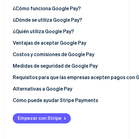
Minorista
¿Cómo funciona Google Pay?
Integraciones del sistema de puntos de venta (POS) co
¿Dónde se utiliza Google Pay?
Ecosistema
Sesiones de Stripe 2026
Integraciones de plataformas en línea con Google Pay
Asia-Pacífico
¿Quién utiliza Google Pay?
Descubre cómo Stripe construye la infraestructura económ
Socios
Mirar ahora
Europa
Ventajas de aceptar Google Pay
Stripe App
Marketplace
América del Norte
Costos y comisiones de Google Pay
América Latina
Costos de instalación
Medidas de seguridad de Google Pay
África
Comisiones por transacción
Tokenización y números de cuenta virtual
Requisitos para que las empresas acepten pagos con 
Seguridad de las cuentas de Google
Elegibilidad legal
Alternativas a Google Pay
Cifrado de datos y seguridad
Cumplimiento de la normativa
Apple Pay
Cómo puede ayudar Stripe Payments
Detección y prevención de fraude
Configuración técnica
Samsung Pay
Empezar con Stripe
Privacidad y cumplimiento de la normativa
Antes de empezar
PayPal
Comunicación de campo cercano (NFC)
Pasos de configuración
Venmo