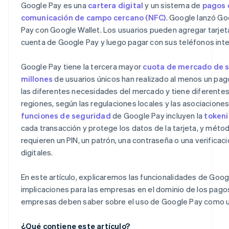
Google Pay es una
cartera digital
y un sistema de
pagos 
Protección frente a contracargos
Cash App
comunicación de campo cercano (NFC)
. Google lanzó G
Pay con Google Wallet. Los usuarios pueden agregar tarjetas
Bloqueo remoto del teléfono
cuenta de Google Pay y luego pagar con sus teléfonos intel
Google Pay tiene la tercera mayor
cuota de mercado de s
millones
de usuarios únicos han realizado al menos un pa
las diferentes necesidades del mercado y tiene diferentes 
regiones, según las regulaciones locales y las asociaciones 
funciones de seguridad
de Google Pay incluyen la
tokeni
cada transacción y protege los datos de la tarjeta, y mét
requieren un PIN, un patrón, una contraseña o una verificac
digitales.
En este artículo, explicaremos las funcionalidades de Googl
implicaciones para las empresas en el dominio de los pagos
empresas deben saber sobre el uso de Google Pay como 
¿Qué contiene este artículo?