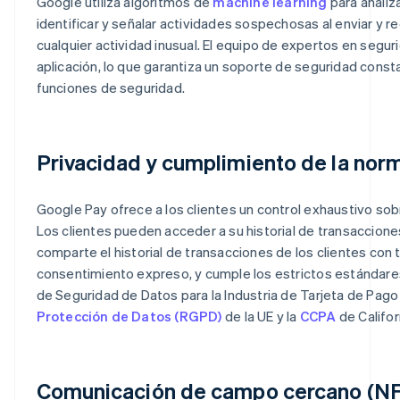
Google utiliza algoritmos de
machine learning
para analiz
identificar y señalar actividades sospechosas al enviar y rec
cualquier actividad inusual. El equipo de expertos en segu
aplicación, lo que garantiza un soporte de seguridad cons
funciones de seguridad.
Privacidad y cumplimiento de la nor
Google Pay ofrece a los clientes un control exhaustivo sob
Los clientes pueden acceder a su historial de transaccion
comparte el historial de transacciones de los clientes con 
consentimiento expreso, y cumple los estrictos estándares 
de Seguridad de Datos para la Industria de Tarjeta de Pago 
Protección de Datos (RGPD)
de la UE y la
CCPA
de Califor
Comunicación de campo cercano (N