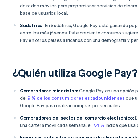
de redes móviles para proporcionar servicios de dinero m
base de usuarios local.
Sudáfrica:
En Sudáfrica, Google Pay está ganando popu
entre los más jóvenes. Este creciente consumo sugier
Pay en otros países africanos con una demografía y pen
¿Quién utiliza Google Pay?
Compradores minoristas:
Google Pay es una opción p
del
9 % de los consumidores estadounidenses
que us
Google Pay para realizar compras presenciales.
Compradores del sector del comercio electrónico:
E
una cartera móvil cada semana, el
7.4 %
indica que usa 
Empresas del sector de servicios de alimentación:
E