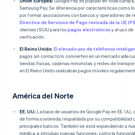
Unión Europea:
Google Pay es popular en toda Europa
Samsung Pay. Se diferencia por características como lo
por formar asociaciones con bancos y operadores de r
Directiva de Servicios de Pago revisada de la UE (P
clientes (SCA) para los
pagos electrónicos
y el uso de
verificación.
El Reino Unido:
El elevado uso de teléfonos intelige
pagos sin contacto lo convierten en un mercado adecua
tiendas físicas, cadenas minoristas y redes de transpor
en El Reino Unido realizaban pagos móviles regularment
América del Norte
EE. UU.:
La base de usuarios de Google Pay en EE. UU.,
de forma sostenida, respaldada por su compatibilidad c
principales bancos. También se está expandiendo a nue
médica, e introdujo nuevas funciones, como la funciona