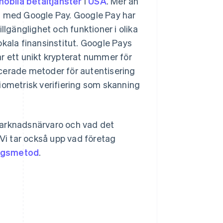
obila betaltjänster
i
USA
. Mer än
g med Google Pay. Google Pay har
llgänglighet och funktioner i olika
okala finansinstitut. Google Pays
par ett unikt krypterat nummer för
cerade metoder för autentisering
iometrisk verifiering som skanning
, marknadsnärvaro och vad det
 Vi tar också upp vad företag
ngsmetod
.