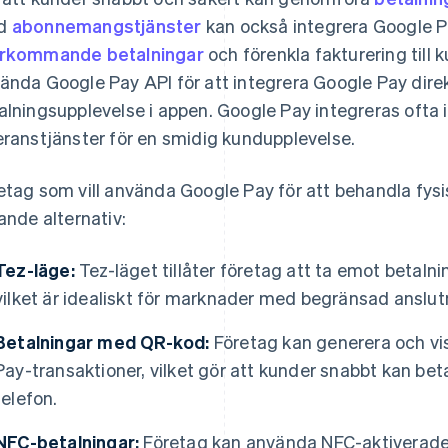
d
abonnemangstjänster
kan också integrera Google Pa
rkommande betalningar
och förenkla fakturering till
ända Google Pay API för att integrera Google Pay direk
alningsupplevelse i appen. Google Pay integreras ofta 
eranstjänster för en smidig kundupplevelse.
etag som vill använda Google Pay för att behandla fysi
jande alternativ:
Tez-läge:
Tez-läget tillåter företag att ta emot betaln
vilket är idealiskt för marknader med begränsad anslutni
Betalningar med QR-kod:
Företag kan generera och v
Pay-transaktioner, vilket gör att kunder snabbt kan be
telefon.
NFC-betalningar:
Företag kan använda NFC-aktiverade 