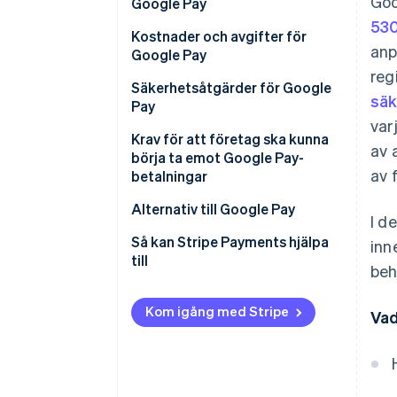
Goo
Google Pay
Nordamerika
530
Kostnader och avgifter för
Latinamerika
anp
Google Pay
reg
Afrika
Startavgifter
Säkerhetsåtgärder för Google
säk
Pay
Transaktionsavgifter
var
Tokenisering och virtuella
Krav för att företag ska kunna
av 
kontonummer
börja ta emot Google Pay-
av 
betalningar
Säkerhet för Google-konto
Juridisk behörighet
Alternativ till Google Pay
I d
Datakryptering och säkerhet
Efterlevnad av regelverk
Apple Pay
Så kan Stripe Payments hjälpa
inn
Identifiering och förebyggande
till
beh
av bedrägerier
Teknisk installation
Samsung Pay
Integritet och regelefterlevnad
Innan du börjar
PayPal
Kom igång med Stripe
Vad
Närfältskommunikation (NFC)
Installationssteg
Venmo
Chargeback-skydd
Cash App