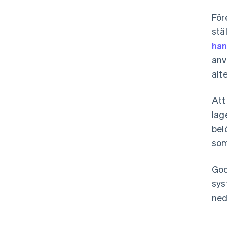
För
stä
han
an
alt
Att
lag
bel
som
Goo
sys
ned