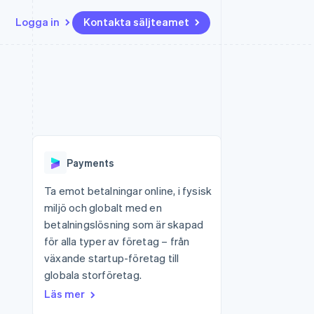
Logga in
Kontakta säljteamet
Resurser
Ecosystem
Kontakt
ch
Mer
er
Appintegrationer
Partner
Kontakta säljteamet
Product roadmap
Kodexempel
Stripe App Marketplace
Bli partner
Se vad som kommer härnäst
Utvecklarblogg
r plattformar
tid
API-status
Radar
 plattformar
Bedrägeribekämpning
nanstjänster
Payments
Atlas
tuella kort
Bolagsbildning för startups
Ta emot betalningar online, i fysisk
miljö och globalt med en
Climate
Koldioxidinfångning
betalningslösning som är skapad
för alla typer av företag – från
Identity
Identitetsverifiering online
växande startup-företag till
globala storföretag.
Läs mer