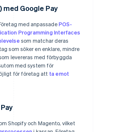
e) med Google Pay
 Företag med anpassade
POS-
ication Programming Interfaces
levelse
som matchar deras
etag som söker en enklare, mindre
som levereras med förbyggda
ssutom med system för
jligt för företag att
ta emot
 Pay
om Shopify och Magento, vilket
ngsprocessen
i kassan. Företag