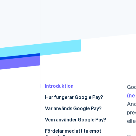
Accelererad kassaprocess
Financial Connections
Länkade finanskontodata
Introduktion
Goo
(ne
Hur fungerar Google Pay?
And
Integrationer av POS-system
Var används Google Pay?
pre
(Point-of-sale) med Google Pay
Asien-Stillahavsregionen
Vem använder Google Pay?
ell
Onlineplattformsintegrationer
Europa
Fördelar med att ta emot
med Google Pay