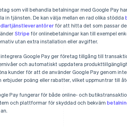
etag som vill behandla betalningar med Google Pay har 
lla in tjänsten. De kan välja mellan en rad olika stödda
dlartjänstleverantörer
för att hitta det som passar d
vänder
Stripe
för onlinebetalningar kan till exempel enk
ernativ utan extra installation eller avgifter.
 integrera Google Pay ger företag tillgång till transak
ernivåer och automatiskt uppdatera produkttillgängli
öna kunder för att de använder Google Pay genom inte
 erbjuder poäng eller rabatter, vilket uppmuntrar till 
gle Pay fungerar för både online- och butikstransakti
tem och plattformar för skyddad och bekväm
betalni
an.