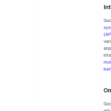
In
Goo
sy
(AP
var
anp
int
mob
bet
On
Goo
gör