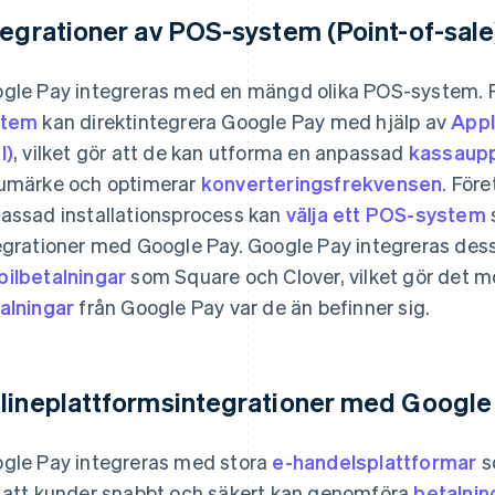
tegrationer av POS-system (Point-of-sal
gle Pay integreras med en mängd olika POS-system.
stem
kan direktintegrera Google Pay med hjälp av
Appl
I)
, vilket gör att de kan utforma en anpassad
kassaupp
umärke och optimerar
konverteringsfrekvensen
. För
assad installationsprocess kan
välja ett POS-system
egrationer med Google Pay. Google Pay integreras de
ilbetalningar
som Square och Clover, vilket gör det mö
alningar
från Google Pay var de än befinner sig.
lineplattformsintegrationer med Google
gle Pay integreras med stora
e-handelsplattformar
s
 att kunder snabbt och säkert kan genomföra
betalni