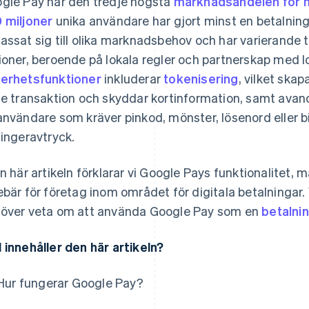
gle Pay har den tredje högsta
marknadsandelen för m
 miljoner
unika användare har gjort minst en betalnin
assat sig till olika marknadsbehov och har varierande ti
ioner, beroende på lokala regler och partnerskap med l
erhetsfunktioner
inkluderar
tokenisering
, vilket ska
je transaktion och skyddar kortinformation, samt avan
användare som kräver pinkod, mönster, lösenord eller b
fingeravtryck.
en här artikeln förklarar vi Google Pays funktionalitet
ebär för företag inom området för digitala betalningar.
över veta om att använda Google Pay som en
betalni
 innehåller den här artikeln?
Hur fungerar Google Pay?