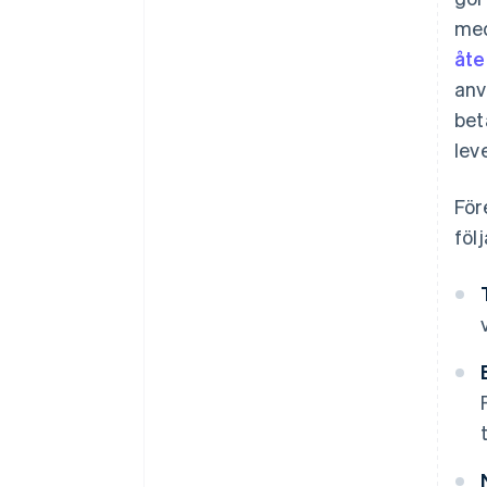
me
åte
anv
bet
lev
För
föl