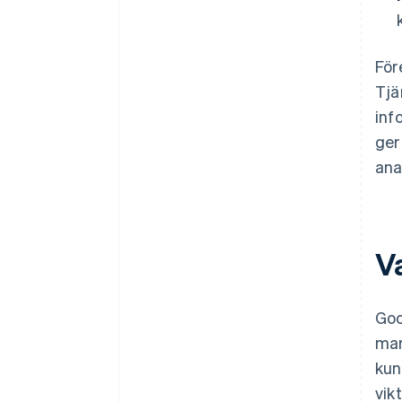
För
Tjä
inf
ger
ana
V
Goo
mar
kun
vik