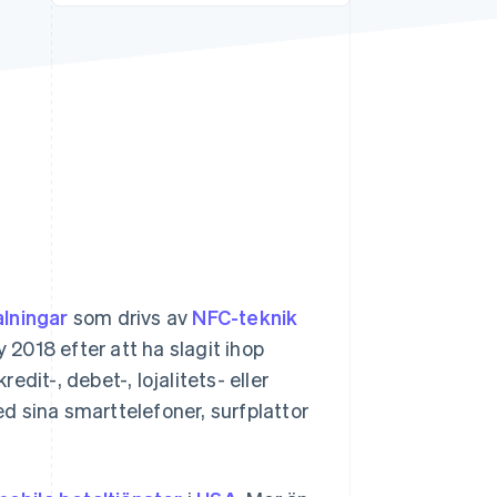
Stripe Sessions 2026
Se hur Stripe bygger den
ekonomiska
infrastrukturen för AI.
Titta nu
alningar
som drivs av
NFC-teknik
 2018 efter att ha slagit ihop
dit-, debet-, lojalitets- eller
d sina smarttelefoner, surfplattor