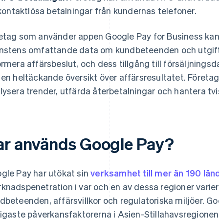
kontaktlösa betalningar från kundernas telefoner.
etag som använder appen Google Pay for Business kan 
nstens omfattande data om kundbeteenden och utgiftsm
ormera affärsbeslut, och dess tillgång till försäljningsda
 en heltäckande översikt över affärsresultatet. Företag
lysera trender, utfärda återbetalningar och hantera tvis
ar används Google Pay?
gle Pay har utökat sin
verksamhet till mer än 190 län
knadspenetration i var och en av dessa regioner varie
dbeteenden, affärsvillkor och regulatoriska miljöer. 
tigaste påverkansfaktorerna i Asien-Stillahavsregionen