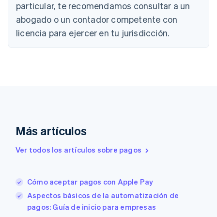
English
Français
particular, te recomendamos consultar a un
China continental
abogado o un contador competente con
简体中文
English
Chipre
licencia para ejercer en tu jurisdicción.
English
Croacia
English
Italiano
Dinamarca
English
Emiratos Árabes Unidos
English
Eslovaquia
English
Más artículos
Eslovenia
English
Italiano
Ver todos los artículos sobre pagos
España
Español
English
Estados Unidos
English
Español
简体中文
Cómo aceptar pagos con Apple Pay
Estonia
Aspectos básicos de la automatización de
English
pagos: Guía de inicio para empresas
Finlandia