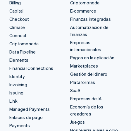
Billing
Criptomoneda
Capital
E-commerce
Checkout
Finanzas integradas
Climate
Automatización de
finanzas
Connect
Empresas
Criptomoneda
internacionales
Data Pipeline
Pagos en la aplicación
Elements
Marketplaces
Financial Connections
Gestión del dinero
Identity
Plataformas
Invoicing
SaaS
Issuing
Empresas de IA
Link
Economía de los
Managed Payments
creadores
Enlaces de pago
Juegos
Payments
Hostelería, viajes y ocio