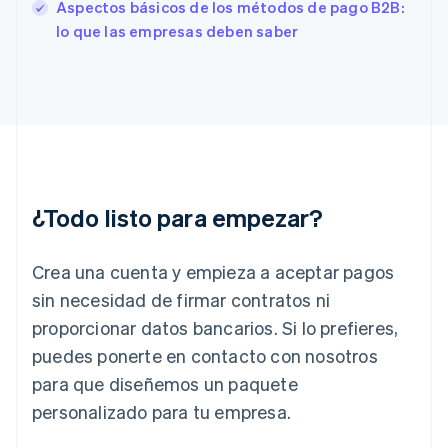
English
Svenska
Aspectos básicos de los métodos de pago B2B:
Francia
lo que las empresas deben saber
Français
English
Gibraltar
English
Grecia
English
Hungría
English
India
English
¿Todo listo para empezar?
Irlanda
English
Crea una cuenta y empieza a aceptar pagos
Italia
Italiano
English
sin necesidad de firmar contratos ni
Japón
proporcionar datos bancarios. Si lo prefieres,
日本語
English
Letonia
puedes ponerte en contacto con nosotros
English
para que diseñemos un paquete
Liechtenstein
personalizado para tu empresa.
Deutsch
English
Lituania