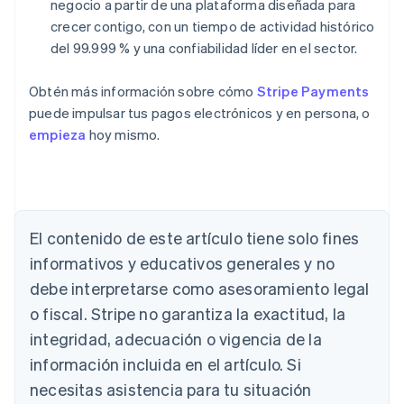
negocio a partir de una plataforma diseñada para
crecer contigo, con un tiempo de actividad histórico
del 99.999 % y una confiabilidad líder en el sector.
Obtén más información sobre cómo
Stripe Payments
puede impulsar tus pagos electrónicos y en persona, o
empieza
hoy mismo.
Alemania
Deutsch
English
Australia
English
El contenido de este artículo tiene solo fines
Austria
informativos y educativos generales y no
Deutsch
English
Bélgica
debe interpretarse como asesoramiento legal
Nederlands
Français
Deutsch
English
o fiscal. Stripe no garantiza la exactitud, la
Brasil
integridad, adecuación o vigencia de la
Português
English
Bulgaria
información incluida en el artículo. Si
English
necesitas asistencia para tu situación
Canadá