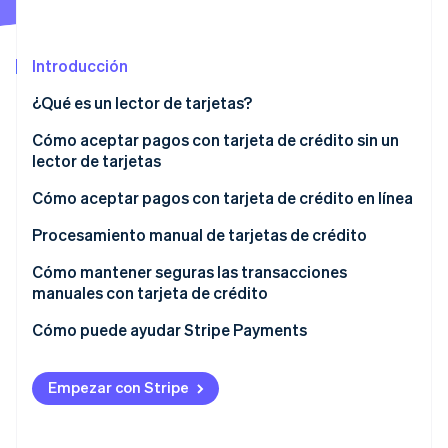
Introducción
Ecosistema
Sesiones de Stripe 2026
¿Qué es un lector de tarjetas?
Socios
Descubre cómo Stripe construye la infraestructura económi
Stripe App Marketplace
Mirar ahora
Cómo aceptar pagos con tarjeta de crédito sin un
lector de tarjetas
Cómo aceptar pagos con tarjeta de crédito en línea
Procesamiento manual de tarjetas de crédito
Cómo aceptar pagos con tarjeta de crédito por
Cómo mantener seguras las transacciones
teléfono
manuales con tarjeta de crédito
Cómo puede ayudar Stripe Payments
Empezar con Stripe