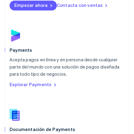
English
Empezar ahora
Contacta con ventas
Luxemburgo
Français
Deutsch
English
Malasia
English
简体中文
Malta
English
México
Español
English
Payments
Noruega
Acepta pagos en línea y en persona desde cualquier
English
parte del mundo con una solución de pagos diseñada
Nueva Zelandia
English
para todo tipo de negocios.
Países Bajos
Explorar Payments
Nederlands
English
Polonia
English
Portugal
Português
English
RAE de Hong Kong, China
English
简体中文
Documentación de Payments
Reino Unido