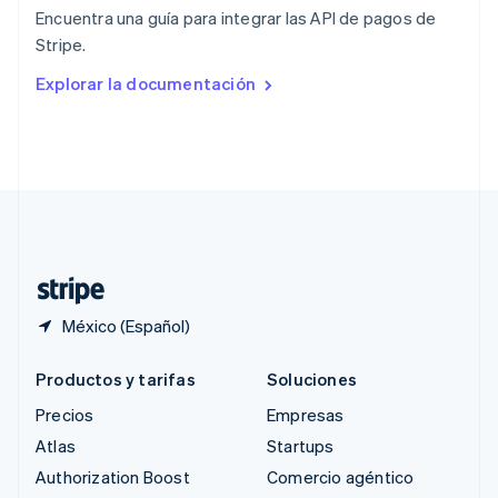
English
Encuentra una guía para integrar las API de pagos de
República Checa
Stripe.
English
Rumania
Explorar la documentación
English
Singapur
English
简体中文
Suecia
Svenska
English
Suiza
Deutsch
Français
Italiano
English
Tailandia
ไทย
English
México (Español)
Productos y tarifas
Soluciones
Precios
Empresas
Atlas
Startups
Authorization Boost
Comercio agéntico