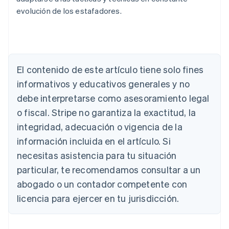
evolución de los estafadores.
Alemania
Deutsch
English
Australia
English
El contenido de este artículo tiene solo fines
Austria
informativos y educativos generales y no
Deutsch
English
Bélgica
debe interpretarse como asesoramiento legal
Nederlands
Français
Deutsch
English
o fiscal. Stripe no garantiza la exactitud, la
Brasil
integridad, adecuación o vigencia de la
Português
English
Bulgaria
información incluida en el artículo. Si
English
necesitas asistencia para tu situación
Canadá
English
Français
particular, te recomendamos consultar a un
China continental
abogado o un contador competente con
简体中文
English
Chipre
licencia para ejercer en tu jurisdicción.
English
Croacia
English
Italiano