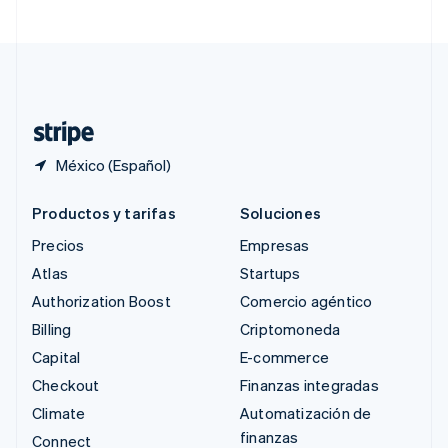
Suecia
Svenska
English
Suiza
Deutsch
Français
Italiano
English
Tailandia
ไทย
English
México (Español)
Productos y tarifas
Soluciones
Precios
Empresas
Atlas
Startups
Authorization Boost
Comercio agéntico
Billing
Criptomoneda
Capital
E-commerce
Checkout
Finanzas integradas
Climate
Automatización de
finanzas
Connect