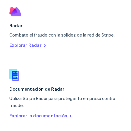
México
Español
English
Noruega
English
Radar
Nueva Zelandia
English
Combate el fraude con la solidez de la red de Stripe.
Países Bajos
Explorar Radar
Nederlands
English
Polonia
English
Portugal
Português
English
RAE de Hong Kong, China
English
简体中文
Documentación de Radar
Reino Unido
English
Utiliza Stripe Radar para proteger tu empresa contra
República Checa
fraude.
English
Rumania
Explorar la documentación
English
Singapur
English
简体中文