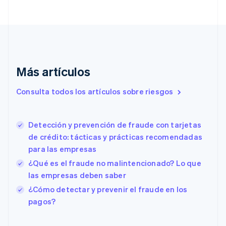
Dinamarca
English
Emiratos Árabes Unidos
English
Eslovaquia
English
Más artículos
Eslovenia
English
Italiano
Consulta todos los artículos sobre riesgos
España
Español
English
Estados Unidos
English
Español
简体中文
Detección y prevención de fraude con tarjetas
Estonia
de crédito: tácticas y prácticas recomendadas
English
para las empresas
Finlandia
¿Qué es el fraude no malintencionado? Lo que
English
Svenska
Francia
las empresas deben saber
Français
English
¿Cómo detectar y prevenir el fraude en los
Gibraltar
pagos?
English
Grecia
English