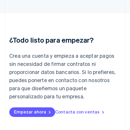
Hungría
English
India
English
Irlanda
English
¿Todo listo para empezar?
Italia
Italiano
English
Japón
Crea una cuenta y empieza a aceptar pagos
日本語
English
sin necesidad de firmar contratos ni
Letonia
proporcionar datos bancarios. Si lo prefieres,
English
Liechtenstein
puedes ponerte en contacto con nosotros
Deutsch
English
para que diseñemos un paquete
Lituania
English
personalizado para tu empresa.
Luxemburgo
Français
Deutsch
English
Malasia
Empezar ahora
Contacta con ventas
English
简体中文
Malta
English