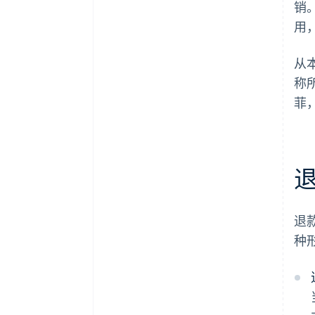
销
用
从
称
菲
退
种