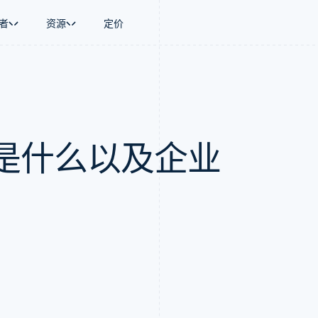
者
资源
定价
景
指南
按行业
公司
资金管理
平台和交易市
商务
持
接受线上付款
AI 企业
产品路线图
Global Payouts
Connect
币
持方案
实施预置结账流程
创作者经济
Sessions 年度大会
向第三方打款
平台支付
务
务
构建平台或交易市场
游戏
招聘
是什么以及企业
金融
管理订阅
酒店、旅游与休闲
资讯中心
动化
提供按用量计费
保险
Stripe Press
企业
发行稳定币支持的支付卡
媒体与娱乐
支付
通过智能体配置和管理服务
非营利组织
场
专业服务
理
公共部门
零售
化
on