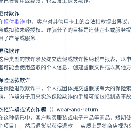
或已被使用或篡改，也会发生退货欺诈。
拒付欺诈
在
拒付欺诈
中，客户对其信用卡上的合法扣款提出异议
意或扣款未经授权。诈骗分子的目标是迫使企业或服务
用了产品或服务。
退税欺诈
这种类型的欺诈涉及提交虚假或欺诈性纳税申报表，以
者可能会使用盗取的个人信息、创建虚假文件或以其他
保险退款欺诈
在保险退款欺诈中，个人或团体提交虚假或夸大的保险
销。诈骗分子用来实施保险欺诈的手段可能包括制造事
衣柜诈骗或试衣诈骗
（）wear-and-return
在这种情形中，客户购买服装或电子产品等商品，短期
个项目），然后退货以获得退款 — 实质上是将商店视为