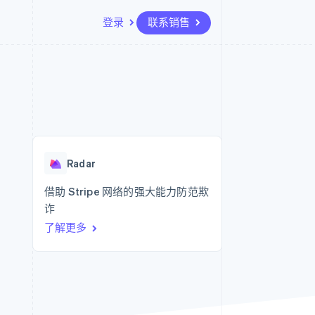
登录
联系销售
资源
生态系统
联系
场
更多
应用集成
合作伙伴
联系销售
Product roadmap
代码示例
Stripe App Marketplace
成为合作伙伴
了解未来规划
开发者博客
API 状态
Radar
欺诈防范
Radar
Atlas
初创企业注册
借助 Stripe 网络的强大能力防范欺
诈
Climate
碳移除
了解更多