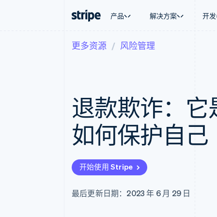
产品
解决方案
开发
更多资源
风险管理
按企业阶段
文档
学习
按应用场
支持
支付
营收
大型企业
Stripe 文档
博客
智能体
获取支
Payments
Billing
初创企业
API 参考文档
客户案例
加密货
托管支
在线支付
经常性收入
库与 SDK
指南
电子商
专业服
Payment links
Metronome
Stripe Apps
退款欺诈：它
嵌入式
无代码支付
按用量计费
财务自
Checkout
Subscriptions
全球化
预构建支付界面
订阅管理
应用内
如何保护自己
Elements
Invoicing
交易市
灵活的 UI 组件
一次性或定期账单
资金管
Payment methods
Tax
平台
接入 125+ 种支付方式
销售税和增值税自动
SaaS
Authorization Boost
Revenue Recogniti
开始使用 Stripe
支付成功率优化
会计自动化
Link
Stripe Sigma
加速结账
自定义报告
最后更新日期：2023 年 6 月 29 日
Data Pipeline
数据同步