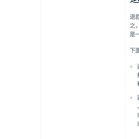
退
之
是
下