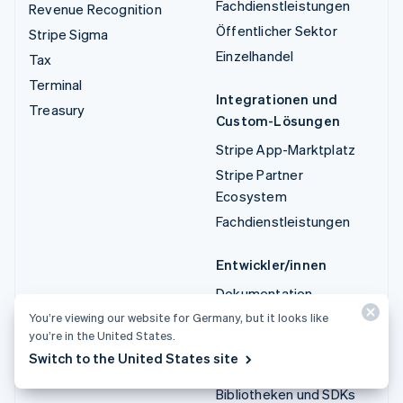
Fachdienstleistungen
Revenue Recognition
Öffentlicher Sektor
Stripe Sigma
Einzelhandel
Tax
Terminal
Integrationen und
Treasury
Custom-Lösungen
Stripe App-Marktplatz
Stripe Partner
Ecosystem
Fachdienstleistungen
Entwickler/innen
Dokumentation
API-Referenz
You’re viewing our website for Germany, but it looks like
you’re in the United States.
API-Status
Switch to the United States site
API-Änderungsprotokoll
Bibliotheken und SDKs