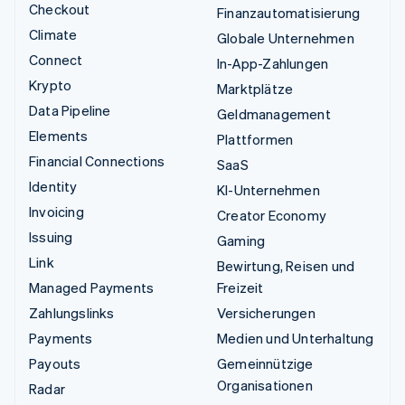
Checkout
Finanzautomatisierung
Climate
Globale Unternehmen
Connect
In-App-Zahlungen
Krypto
Marktplätze
Data Pipeline
Geldmanagement
Elements
Plattformen
Financial Connections
SaaS
Identity
KI-Unternehmen
Invoicing
Creator Economy
Issuing
Gaming
Link
Bewirtung, Reisen und
Managed Payments
Freizeit
Zahlungslinks
Versicherungen
Payments
Medien und Unterhaltung
Payouts
Gemeinnützige
Organisationen
Radar