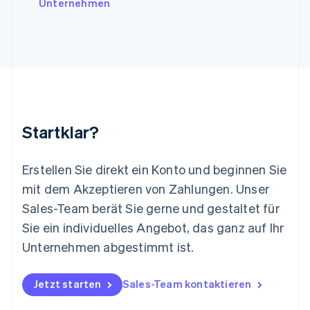
Litauen
Unternehmen
English
Luxemburg
Français
Deutsch
English
Malaysia
English
简体中文
Malta
English
Mexiko
Startklar?
Español
English
Neuseeland
English
Erstellen Sie direkt ein Konto und beginnen Sie
Niederlande
mit dem Akzeptieren von Zahlungen. Unser
Nederlands
English
Norwegen
Sales-Team berät Sie gerne und gestaltet für
English
Sie ein individuelles Angebot, das ganz auf Ihr
Österreich
Deutsch
English
Unternehmen abgestimmt ist.
Polen
English
Portugal
Jetzt starten
Sales-Team kontaktieren
Português
English