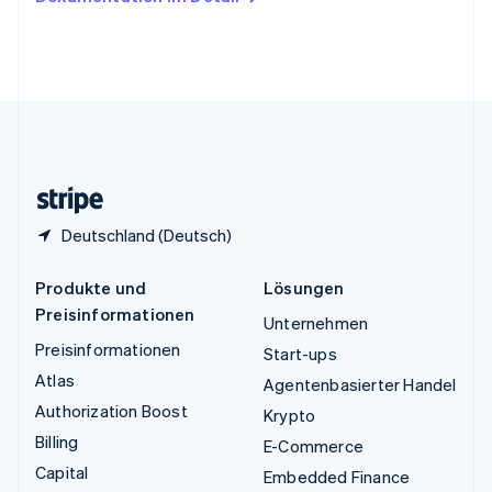
English
Vereinigte Arabische Emirate
English
Vereinigte Staaten
English
Español
简体中文
Vereinigtes Königreich
English
Zypern
English
Deutschland (Deutsch)
Produkte und
Lösungen
Preisinformationen
Unternehmen
Preisinformationen
Start-ups
Atlas
Agentenbasierter Handel
Authorization Boost
Krypto
Billing
E-Commerce
Capital
Embedded Finance