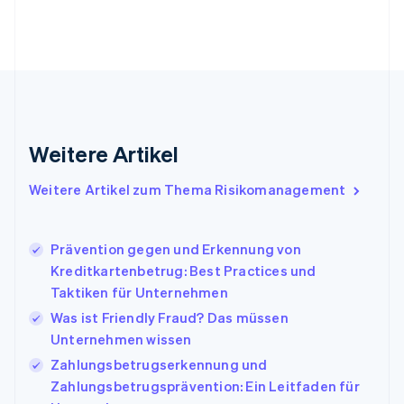
Frankreich
Français
English
Gibraltar
English
Griechenland
English
Indien
English
Weitere Artikel
Irland
English
Italien
Weitere Artikel zum Thema Risikomanagement
Italiano
English
Japan
日本語
English
Prävention gegen und Erkennung von
Kanada
Kreditkartenbetrug: Best Practices und
English
Français
Taktiken für Unternehmen
Kroatien
English
Italiano
Was ist Friendly Fraud? Das müssen
Lettland
Unternehmen wissen
English
Zahlungsbetrugserkennung und
Liechtenstein
Zahlungsbetrugsprävention: Ein Leitfaden für
Deutsch
English