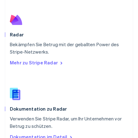
Rumänien
English
Schweden
Svenska
English
Schweiz
Deutsch
Français
Italiano
English
Radar
Singapur
English
简体中文
Bekämpfen Sie Betrug mit der geballten Power des
Slowakei
Stripe-Netzwerks.
English
Mehr zu Stripe Radar
Slowenien
English
Italiano
Sonderverwaltungsregion Hongkong,
China
English
简体中文
Spanien
Español
English
Dokumentation zu Radar
Thailand
ไทย
English
Verwenden Sie Stripe Radar, um Ihr Unternehmen vor
Tschechische Republik
Betrug zu schützen.
English
Ungarn
Dokumentation im Detail