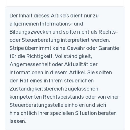
Der Inhalt dieses Artikels dient nur zu
allgemeinen Informations- und
Australien
Bildungszwecken und sollte nicht als Rechts-
English
Belgien
oder Steuerberatung interpretiert werden.
Nederlands
Français
Deutsch
English
Stripe übernimmt keine Gewähr oder Garantie
Brasilien
für die Richtigkeit, Vollständigkeit,
Português
English
Bulgarien
Angemessenheit oder Aktualität der
English
Informationen in diesem Artikel. Sie sollten
Dänemark
English
den Rat eines in Ihrem steuerlichen
Deutschland
Zuständigkeitsbereich zugelassenen
Deutsch
English
Estland
kompetenten Rechtsbeistands oder von einer
English
Steuerberatungsstelle einholen und sich
Festlandchina
hinsichtlich Ihrer speziellen Situation beraten
简体中文
English
Finnland
lassen.
English
Svenska