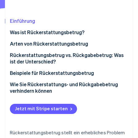
Betrugsprävention
Ecosystem
Atlas
Start-up-Gründung
Partner
Einführung
Stripe App-Marktplatz
Climate
CO₂-Entnahme
Was ist Rückerstattungsbetrug?
Identity
Arten von Rückerstattungsbetrug
Online-Identitätsprüfung
Rückerstattungsbetrug vs. Rückgabebetrug: Was
ist der Unterschied?
Beispiele für Rückerstattungsbetrug
Stripe-Sessions 2026
Wie Sie Rückerstattungs- und Rückgabebetrug
Erfahren Sie, wie Stripe Lösungen für die W
verhindern können
Jetzt ansehen
Jetzt mit Stripe starten
Rückerstattungsbetrug stellt ein erhebliches Problem