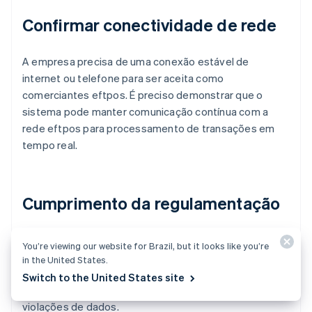
Confirmar conectividade de rede
A empresa precisa de uma conexão estável de
internet ou telefone para ser aceita como
comerciantes eftpos. É preciso demonstrar que o
sistema pode manter comunicação contínua com a
rede eftpos para processamento de transações em
tempo real.
Cumprimento da regulamentação
Para poder aceitar pagamentos eftpos Austrália, a
You’re viewing our website for Brazil, but it looks like you’re
empresa deve cumprir o PCI DSS para proteger os
in the United States.
dados de titulares de cartão. Essa conformidade é
Switch to the United States site
fundamental para evitar acesso não autorizado e
violações de dados.