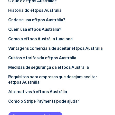
O que é eftpos Austrália?
História do eftpos Australia
Ecossistema
Onde se usa eftpos Austrália?
Stripe Sessions 2026
Parceiros
Stripe App Marketplace
Veja como a Stripe está construindo a infraestrutura econô
Quem usa eftpos Austrália?
Assista agora
Empresas que usam eftpos Austrália
Como a eftpos Austrália funciona
Clientes que usam eftpos Austrália
Vantagens comerciais de aceitar eftpos Austrália
Custos e tarifas da eftpos Austrália
Para empresas
Medidas de segurança da eftpos Austrália
Para clientes
Requisitos para empresas que desejam aceitar
eftpos Austrália
Criar conta de comerciante
Alternativas à eftpos Austrália
Integração de terminal eftpos
Como o Stripe Payments pode ajudar
Confirmar conectividade de rede