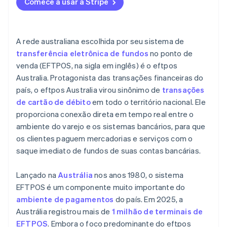
Comece a usar a Stripe
Cumprimento da regulamentação
Treinamento de pessoal
A rede australiana escolhida por seu sistema de
Contrato de prestação de serviços
transferência eletrônica de fundos
no ponto de
venda (EFTPOS, na sigla em inglês) é o eftpos
Compromisso com atualizações de software
Australia. Protagonista das transações financeiras do
país, o eftpos Australia virou sinônimo de
transações
de cartão de débito
em todo o território nacional. Ele
proporciona conexão direta em tempo real entre o
ambiente do varejo e os sistemas bancários, para que
os clientes paguem mercadorias e serviços com o
saque imediato de fundos de suas contas bancárias.
Lançado na
Austrália
nos anos 1980, o sistema
EFTPOS é um componente muito importante do
ambiente de pagamentos
do país. Em 2025, a
Austrália registrou mais de
1 milhão de terminais de
EFTPOS
. Embora o foco predominante do eftpos