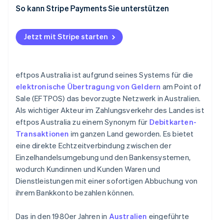
eftpos-Terminal-Integration
So kann Stripe Payments Sie unterstützen
Bestätigung der Netzwerkkonnektivität
Jetzt mit Stripe starten
Einhaltung regulatorischer Standards
Schulung der Mitarbeiter/innen
eftpos Australia ist aufgrund seines Systems für die
Vereinbarungen mit Dienstleistern
elektronische Übertragung von Geldern
am Point of
Sale (EFTPOS) das bevorzugte Netzwerk in Australien.
Verpflichtung zu Software-Updates
Als wichtiger Akteur im Zahlungsverkehr des Landes ist
eftpos Australia zu einem Synonym für
Debitkarten-
Transaktionen
im ganzen Land geworden. Es bietet
eine direkte Echtzeitverbindung zwischen der
Einzelhandelsumgebung und den Bankensystemen,
wodurch Kundinnen und Kunden Waren und
Dienstleistungen mit einer sofortigen Abbuchung von
ihrem Bankkonto bezahlen können.
Das in den 1980er Jahren in
Australien
eingeführte