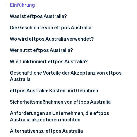
Betrugsprävention
Ecosystem
Einführung
Atlas
Was ist eftpos Australia?
Start-up-Gründung
Partner
Stripe App-Marktplatz
Climate
Die Geschichte von eftpos Australia
CO₂-Entnahme
Wo wird eftpos Australia verwendet?
Identity
Online-Identitätsprüfung
Wer nutzt eftpos Australia?
Unternehmen, die eftpos Australia nutzen
Wie funktioniert eftpos Australia?
Kundenstruktur von eftpos Australia
Geschäftliche Vorteile der Akzeptanz von eftpos
Australia
Stripe-Sessions 2026
Erfahren Sie, wie Stripe Lösungen für die Wirts
eftpos Australia: Kosten und Gebühren
Jetzt ansehen
Für Unternehmen
Sicherheitsmaßnahmen von eftpos Australia
Für Kundinnen und Kunden
Anforderungen an Unternehmen, die eftpos
Australia akzeptieren möchten
Einrichtung eines Händlerkontos
Alternativen zu eftpos Australia