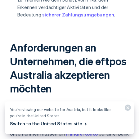
Erkennen verdächtiger Aktivitäten und der
Bedeutung
sicherer Zahlungsumgebungen
.
Anforderungen an
Unternehmen, die eftpos
Australia akzeptieren
möchten
You’re viewing our website for Austria, but it looks like
Einrichtung eines Händlerkontos
you’re in the United States.
Switch to the United States site
Unternehmen müssen ein
Händlerkonto
bei einer Bank