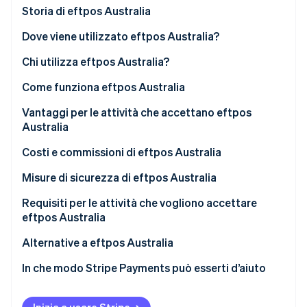
Scopri cosa ti aspetta
Storia di eftpos Australia
Radar
Ecosistema
Dove viene utilizzato eftpos Australia?
Prevenzione delle frodi
Chi utilizza eftpos Australia?
Partner
Atlas
Stripe App Marketplace
Costituzione di start-up
Attività che usano eftpos Australia
Come funziona eftpos Australia
Climate
Rimozione del carbonio
Clienti che usano eftpos Australia
Vantaggi per le attività che accettano eftpos
Australia
Identity
Verifica online dell'identità
Costi e commissioni di eftpos Australia
Per le attività
Misure di sicurezza di eftpos Australia
Per i clienti
Requisiti per le attività che vogliono accettare
eftpos Australia
Stripe Sessions 2026
Scopri come Stripe sta costruendo l'infrastruttura economi
Apertura di un conto esercente
Alternative a eftpos Australia
Guarda ora
Integrazione del terminale eftpos
In che modo Stripe Payments può esserti d’aiuto
Conferma della connettività di rete