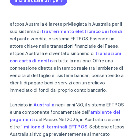
Inizia a usare Stripe
Conformità agli standard normativi
Formazione del personale
eftpos Australia è la rete privilegiata in Australia per il
Accordi con i fornitori di servizi
suo sistema di
trasferimento elettronico dei fondi
nel punto vendita, o sistema EFTPOS. Essendo un
Impegno ad aggiornare il software
attore chiave nelle transazioni finanziarie del Paese,
eftpos Australia è diventato sinonimo di
transazioni
con carta di debito
in tutta la nazione. Offre una
connessione diretta e in tempo reale tra l'ambiente di
vendita al dettaglio e i sistemi bancari, consentendo ai
clienti di pagare beni e servizi con un prelievo
immediato di fondi dal proprio conto bancario.
Lanciato in
Australia
negli anni '80, il sistema EFTPOS
è una componente fondamentale dell'
ambiente dei
pagamenti
del Paese. Nel 2025, in Australia c'erano
oltre
1 milione di terminali EFTPOS
. Sebbene eftpos
Australia si rivolga prevalentemente al mercato