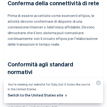
Conferma della connettività di rete
Prima di essere accettate come esercenti eftpos, le
attività devono confermare di disporre di una
connessione Internet o telefonica affidabile. Devono
dimostrare che il loro sistema può comunicare
continuamente con il circuito eftpos per l'elaborazione
delle transazioni in tempo reale.
Conformità agli standard
normativi
Per poter accettare pagamenti eftpos in Australia, le
You’re viewing our website for Italy, but it looks like you’re
in the United States.
attività devono essere conformi agli standard PCI DSS
Switch to the United States site
per la protezione dei dati dei titolari di carta. Questa
conformità è fondamentale per prevenire accessi non