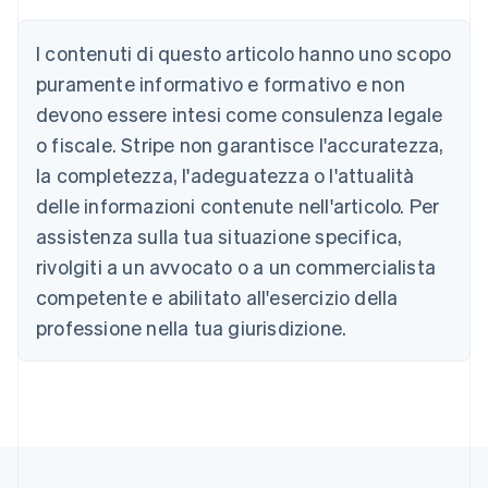
Austria
Deutsch
English
I contenuti di questo articolo hanno uno scopo
Belgio
puramente informativo e formativo e non
Nederlands
Français
Deutsch
English
Brasile
devono essere intesi come consulenza legale
Português
English
o fiscale. Stripe non garantisce l'accuratezza,
Bulgaria
la completezza, l'adeguatezza o l'attualità
English
Canada
delle informazioni contenute nell'articolo. Per
English
Français
assistenza sulla tua situazione specifica,
Cina continentale
简体中文
English
rivolgiti a un avvocato o a un commercialista
Cipro
competente e abilitato all'esercizio della
English
Croazia
professione nella tua giurisdizione.
English
Italiano
Danimarca
English
Emirati Arabi Uniti
English
Estonia
English