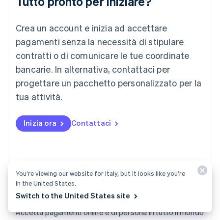
Tutto pronto per iniziare?
Lituania
English
Crea un account e inizia ad accettare
Lussemburgo
Français
Deutsch
English
pagamenti senza la necessità di stipulare
Malaysia
contratti o di comunicare le tue coordinate
English
简体中文
Malta
bancarie. In alternativa, contattaci per
English
progettare un pacchetto personalizzato per la
Messico
tua attività.
Español
English
Norvegia
English
Inizia ora
Contattaci
Nuova Zelanda
English
Paesi Bassi
Nederlands
English
Polonia
You’re viewing our website for Italy, but it looks like you’re
English
in the United States.
Portogallo
Switch to the United States site
Português
English
Payments
RAS di Hong Kong, Cina
Accetta pagamenti online e di persona in tutto il mondo
English
简体中文