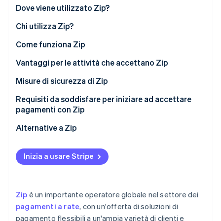
Dove viene utilizzato Zip?
Radar
Prevenzione delle frodi
Ecosistema
Chi utilizza Zip?
Atlas
Come funziona Zip
Costituzione di start-up
Partner
Stripe App Marketplace
Climate
Vantaggi per le attività che accettano Zip
Rimozione del carbonio
Misure di sicurezza di Zip
Identity
Verifica online dell'identità
Requisiti da soddisfare per iniziare ad accettare
pagamenti con Zip
Alternative a Zip
Stripe Sessions 2026
Inizia a usare Stripe
Scopri come Stripe sta costruendo l'infrastruttura economi
Guarda ora
Zip
è un importante operatore globale nel settore dei
pagamenti a rate
, con un'offerta di soluzioni di
pagamento flessibili a un'ampia varietà di clienti e