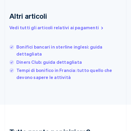
Finlandia
English
Svenska
Altri articoli
Francia
Français
English
Vedi tutti gli articoli relativi ai pagamenti
Germania
Deutsch
English
Giappone
日本語
English
Bonifici bancari in sterline inglesi: guida
Gibilterra
dettagliata
English
Diners Club: guida dettagliata
Grecia
English
Tempi di bonifico in Francia: tutto quello che
India
devono sapere le attività
English
Irlanda
English
Italia
Italiano
English
Lettonia
English
Liechtenstein
Deutsch
English