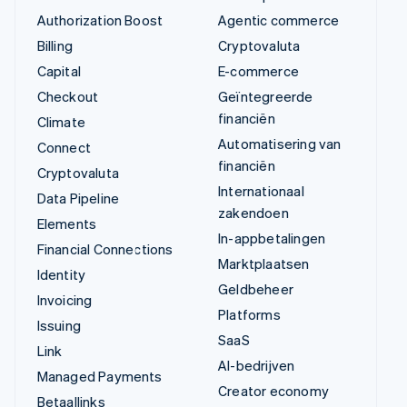
Authorization Boost
Agentic commerce
Billing
Cryptovaluta
Capital
E-commerce
Checkout
Geïntegreerde
financiën
Climate
Automatisering van
Connect
financiën
Cryptovaluta
Internationaal
Data Pipeline
zakendoen
Elements
In-appbetalingen
Financial Connections
Marktplaatsen
Identity
Geldbeheer
Invoicing
Platforms
Issuing
SaaS
Link
AI-bedrijven
Managed Payments
Creator economy
Betaallinks