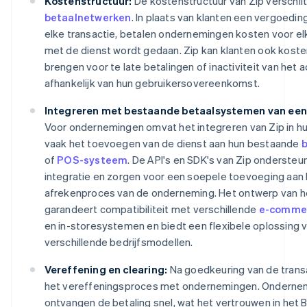
Kostenstructuur:
De kostenstructuur van Zip verschilt
betaalnetwerken
. In plaats van klanten een vergoedin
elke transactie, betalen ondernemingen kosten voor e
met de dienst wordt gedaan. Zip kan klanten ook koste
brengen voor te late betalingen of inactiviteit van het 
afhankelijk van hun gebruikersovereenkomst.
Integreren met bestaande betaalsystemen van ee
Voor ondernemingen omvat het integreren van Zip in h
vaak het toevoegen van de dienst aan hun bestaande
of
POS-systeem
. De API's en SDK's van Zip onderste
integratie en zorgen voor een soepele toevoeging aan 
afrekenproces van de onderneming. Het ontwerp van h
garandeert compatibiliteit met verschillende
e-comme
en in-storesystemen en biedt een flexibele oplossing 
verschillende bedrijfsmodellen.
Vereffening en clearing:
Na goedkeuring van de transa
het vereffeningsproces met ondernemingen. Onderne
ontvangen de betaling snel, wat het vertrouwen in he