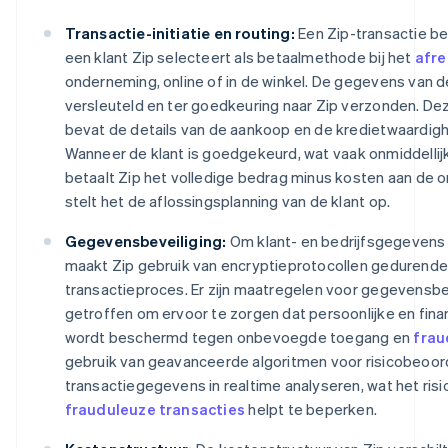
Transactie-initiatie en routing:
Een Zip-transactie b
een klant Zip selecteert als betaalmethode bij het
afr
onderneming, online of in de winkel. De gegevens van d
versleuteld en ter goedkeuring naar Zip verzonden. De
bevat de details van de aankoop en de kredietwaardighe
Wanneer de klant is goedgekeurd, wat vaak onmiddellij
betaalt Zip het volledige bedrag minus kosten aan de
stelt het de aflossingsplanning van de klant op.
Gegevensbeveiliging:
Om klant- en bedrijfsgegevens
maakt Zip gebruik van encryptieprotocollen gedurende
transactieproces. Er zijn maatregelen voor gegevensbe
getroffen om ervoor te zorgen dat persoonlijke en fina
wordt beschermd tegen onbevoegde toegang en
frau
gebruik van geavanceerde algoritmen voor risicobeoord
transactiegegevens in realtime analyseren, wat het risi
frauduleuze transacties
helpt te beperken.