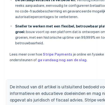
reeks aanpasbare, eenvoudig te configureren betaalto
no code-fraudebescherming en geavanceerde mogeli
autorisatiepercentages te verbeteren.
Sneller te werken met een flexibel, betrouwbaar pl
groei:
bouw voort op een platform dat is ontworpen o
groeien, met een historische uptime van 99,999% en 
betrouwbaarheid.
Lees meer over hoe
Stripe Payments
je online en fysieke
Australië
ondersteunen of
ga vandaag nog aan de slag
.
English
België
Nederlands
Français
Deutsch
English
Brazilië
Português
English
Bulgarije
De inhoud van dit artikel is uitsluitend bedoeld 
English
Canada
informatieve en educatieve doeleinden en mag n
English
Français
opgevat als juridisch of fiscaal advies. Stripe verk
Cyprus