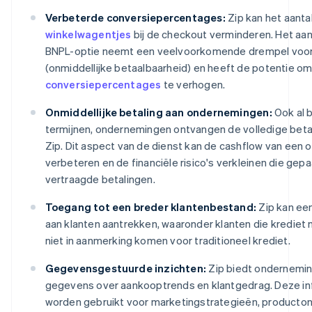
Verbeterde conversiepercentages:
Zip kan het aanta
winkelwagentjes
bij de checkout verminderen. Het aa
BNPL-optie neemt een veelvoorkomende drempel voo
(onmiddellijke betaalbaarheid) en heeft de potentie o
conversiepercentages
te verhogen.
Onmiddellijke betaling aan ondernemingen:
Ook al b
termijnen, ondernemingen ontvangen de volledige beta
Zip. Dit aspect van de dienst kan de cashflow van een
verbeteren en de financiële risico's verkleinen die gep
vertraagde betalingen.
Toegang tot een breder klantenbestand:
Zip kan een
aan klanten aantrekken, waaronder klanten die krediet m
niet in aanmerking komen voor traditioneel krediet.
Gegevensgestuurde inzichten:
Zip biedt ondernemi
gegevens over aankooptrends en klantgedrag. Deze in
worden gebruikt voor marketingstrategieën, producton