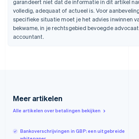
garandeert niet dat de informatie in dit artikel n
English
Denemarken
volledig, adequaat of actueel is. Voor aanbevelin
English
specifieke situatie moet je het advies inwinnen v
Duitsland
bekwame, in je rechtsgebied bevoegde advocaat
Deutsch
English
Estland
accountant.
English
Finland
English
Svenska
Frankrijk
Français
English
Gibraltar
English
Griekenland
English
Meer artikelen
Hongarije
English
Hongkong SAR, China
Alle artikelen over betalingen bekijken
English
简体中文
Ierland
English
Bankoverschrijvingen in GBP: een uitgebreide
India
whitepaper