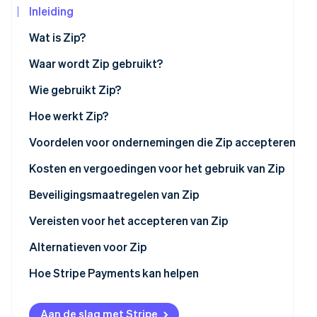
Inleiding
Oprichting van een start-up
Climate
Wat is Zip?
CO₂-verwijdering
Ecosysteem
Waar wordt Zip gebruikt?
Identity
Partners
Online identiteitsverificatie
Wie gebruikt Zip?
Stripe App
Marketplace
Hoe werkt Zip?
Voordelen voor ondernemingen die Zip accepteren
Stripe Sessions 2026
Kosten en vergoedingen voor het gebruik van Zip
Ontdek hoe Stripe de economische infrastructu
Nu bekijken
Voor ondernemingen
Beveiligingsmaatregelen van Zip
Voor klanten
Vereisten voor het accepteren van Zip
Alternatieven voor Zip
Hoe Stripe Payments kan helpen
Aan de slag met Stripe