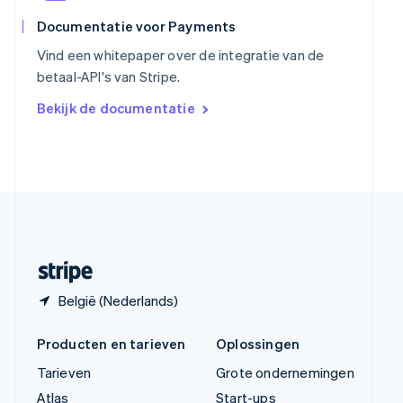
ไทย
English
Tsjechië
Documentatie voor Payments
English
Vind een whitepaper over de integratie van de
Vasteland van China
betaal-API's van Stripe.
简体中文
English
Verenigd Koninkrijk
Bekijk de documentatie
English
Verenigde Arabische Emiraten
English
Verenigde Staten
English
Español
简体中文
Zweden
Svenska
English
Zwitserland
Deutsch
Français
Italiano
English
België (Nederlands)
Producten en tarieven
Oplossingen
Tarieven
Grote ondernemingen
Atlas
Start-ups