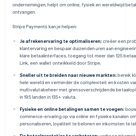
ondernemingen, helpt om online, fysiek en wereldwijd beta
ontvangen.
Stripe Payments kan je helpen:
Je afrekenervaring te optimaliseren:
creëer een pro
klantervaring en bespaar duizenden uren aan engineeri
klare betaalinterfaces, toegang tot meer dan 125 bet
Link, een wallet ontwikkeld door Stripe.
Sneller uit te breiden naar nieuwe markten:
bereik k
hele wereld en verminder de complexiteit en kosten va
multivalutabeheer met grensoverschrijdende betaalopt
in 195 landen in 135+ valuta.
Fysieke en online betalingen samen te voegen:
bouw 
commerce-ervaring op via online en fysieke kanalen om 
personaliseren, loyaliteit te belonen en inkomsten te la
De betaalprestaties te verbeteren:
verhoog inkomst