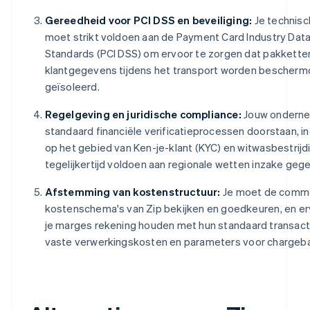
Gereedheid voor PCI DSS en beveiliging:
Je technis
moet strikt voldoen aan de Payment Card Industry Data
Standards (PCI DSS) om ervoor te zorgen dat pakkett
klantgegevens tijdens het transport worden beschermd
geïsoleerd.
Regelgeving en juridische compliance:
Jouw onderne
standaard financiële verificatieprocessen doorstaan, i
op het gebied van Ken-je-klant (KYC) en witwasbestrijd
tegelijkertijd voldoen aan regionale wetten inzake geg
Afstemming van kostenstructuur:
Je moet de comme
kostenschema's van Zip bekijken en goedkeuren, en er
je marges rekening houden met hun standaard transac
vaste verwerkingskosten en parameters voor chargeb