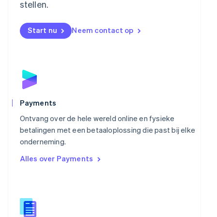
stellen.
Nederlands
English
Nieuw-Zeeland
English
Start nu
Neem contact op
Noorwegen
English
Oostenrijk
Deutsch
English
Polen
English
Portugal
Português
English
Payments
Roemenië
Ontvang over de hele wereld online en fysieke
English
Singapore
betalingen met een betaaloplossing die past bij elke
English
简体中文
onderneming.
Slovenië
Alles over Payments
English
Italiano
Slowakije
English
Spanje
Español
English
Thailand