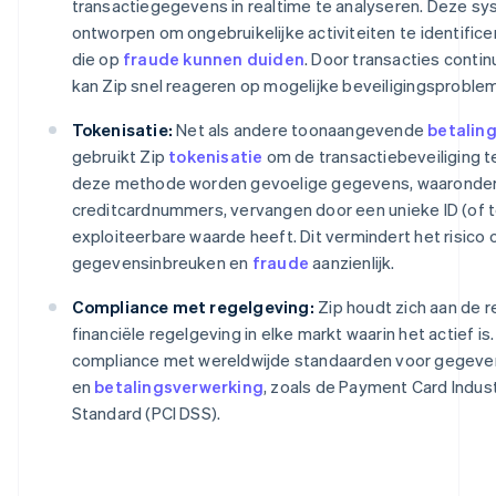
transactiegegevens in realtime te analyseren. Deze sy
ontworpen om ongebruikelijke activiteiten te identific
die op
fraude kunnen duiden
. Door transacties contin
kan Zip snel reageren op mogelijke beveiligingsproble
Tokenisatie:
Net als andere toonaangevende
betalin
gebruikt Zip
tokenisatie
om de transactiebeveiliging te
deze methode worden gevoelige gegevens, waaronde
creditcardnummers, vervangen door een unieke ID (of 
exploiteerbare waarde heeft. Dit vermindert het risico 
gegevensinbreuken en
fraude
aanzienlijk.
Compliance met regelgeving:
Zip houdt zich aan de r
financiële regelgeving in elke markt waarin het actief is
compliance met wereldwijde standaarden voor gegev
en
betalingsverwerking
, zoals de Payment Card Indus
Standard (PCI DSS).