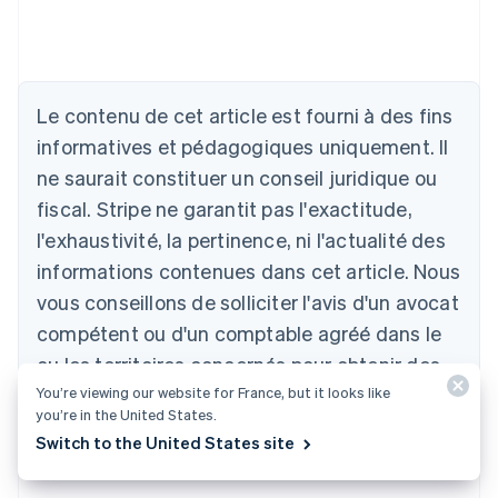
Allemagne
Deutsch
English
Australie
English
Le contenu de cet article est fourni à des fins
Autriche
informatives et pédagogiques uniquement. Il
Deutsch
English
Belgique
ne saurait constituer un conseil juridique ou
Nederlands
Français
Deutsch
English
fiscal. Stripe ne garantit pas l'exactitude,
Brésil
l'exhaustivité, la pertinence, ni l'actualité des
Português
English
Bulgarie
informations contenues dans cet article. Nous
English
vous conseillons de solliciter l'avis d'un avocat
Canada
English
Français
compétent ou d'un comptable agréé dans le
Chine continentale
ou les territoires concernés pour obtenir des
简体中文
English
Chypre
You’re viewing our website for France, but it looks like
conseils adaptés à votre situation.
you’re in the United States.
English
Croatie
Switch to the United States site
English
Italiano
Danemark