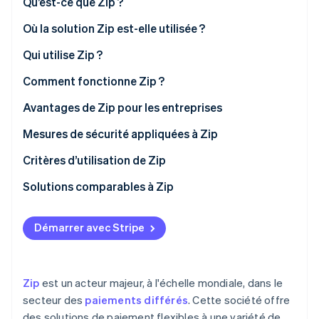
Qu’est-ce que Zip ?
Découvrez les prochaines évolutions
Commerce en ligne
Où la solution Zip est-elle utilisée ?
Radar
Prévention de la fraude
Qui utilise Zip ?
Écosystème
Atlas
Constitution de start-up
Comment fonctionne Zip ?
Partenaires
Climate
Stripe App Marketplace
Avantages de Zip pour les entreprises
Élimination du carbone
Mesures de sécurité appliquées à Zip
Identity
Vérification de l'identité
Critères d’utilisation de Zip
Solutions comparables à Zip
Démarrer avec Stripe
Stripe Sessions 2026
Découvrez comment Stripe construit l’infrastructure écono
Regarder la vidéo
Zip
est un acteur majeur, à l'échelle mondiale, dans le
secteur des
paiements différés
. Cette société offre
des solutions de paiement flexibles à une variété de