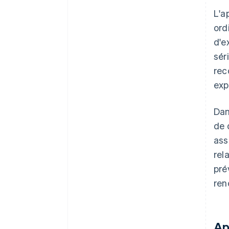
L'a
ord
d'e
sér
rec
exp
Dan
de 
ass
rel
pré
ren
Ap