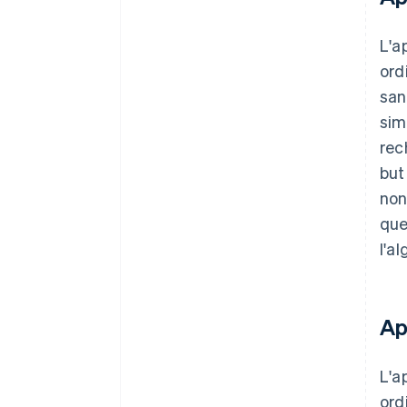
L'a
ord
san
sim
rec
but
non
que
l'a
Ap
L'a
ord