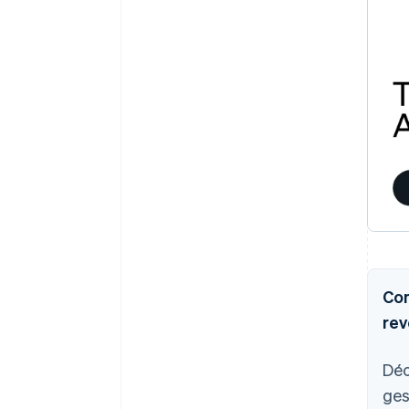
Com
rev
Déc
ges