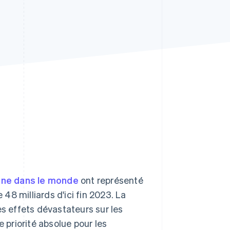
Stripe Sessions 2026
Découvrez comment
Stripe construit
l’infrastructure
économique de l’IA.
Regarder la vidéo
igne dans le monde
ont représenté
 48 milliards d'ici fin 2023. La
es effets dévastateurs sur les
e priorité absolue pour les