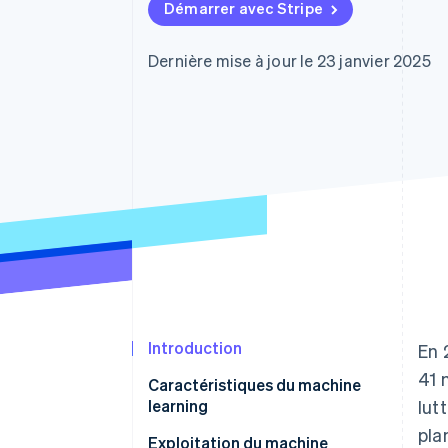
Authorization Boost
Démarrer avec Stripe
Acceptation optimisée
Link
Paiements accélérés
Dernière mise à jour le 23 janvier 2025
Financial Connections
Comptes financiers associés
Introduction
En 
41 
Caractéristiques du machine
learning
lut
pla
Apprentissage supervisé
Exploitation du machine