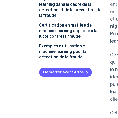
ent
learning dans le cadre de la
Apprentissage non supervisé
détection et de la prévention de
ent
la fraude
Apprentissage par
et 
renforcement
Certification en matière de
rég
machine learning appliqué à la
Pou
lutte contre la fraude
lea
Exemples d’utilisation du
machine learning pour la
Ce 
détection de la fraude
qui
Paiements par TPE
le 
Démarrer avec Stripe
Paiements mobiles
ide
pui
E-commerce
lea
Autres cas d’usage pertinents
cli
Cet