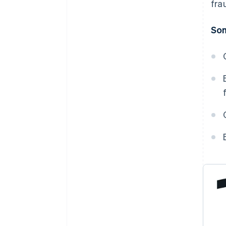
fra
So