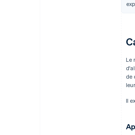
exp
C
Le 
d'a
de 
leu
Il 
Ap