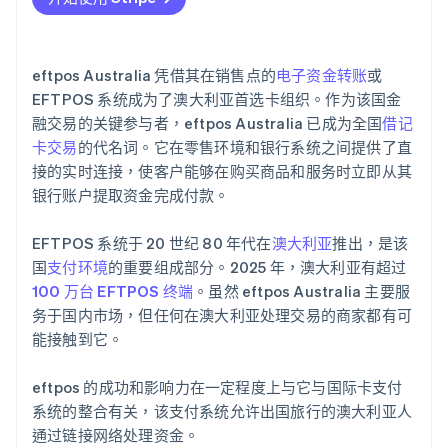
符合监管标准
员工培训
eftpos Australia 凭借其在销售点的
电子资金转账
或
服务提供商协议
EFTPOS 系统成为了澳大利亚首选卡组织。作为该国金
融交易的关键参与者，eftpos Australia 已成为全国
借记
软件更新承诺
卡交易
的代名词。它在零售环境和银行系统之间提供了直
接的实时连接，使客户能够在购买商品和服务时立即从其
银行账户提取资金完成付款。
EFTPOS 系统于 20 世纪 80 年代在
澳大利亚
推出，是该
国
支付环境
的重要组成部分。2025 年，澳大利亚有超过
100 万台 EFTPOS 终端
。虽然 eftpos Australia 主要服
务于国内市场，但任何在澳大利亚处理交易的商家都有可
能接触到它。
eftpos 的成功和影响力在一定程度上与它与国际卡支付
系统的整合有关，该支付系统允许出国旅行的澳大利亚人
通过链接网络处理资金。