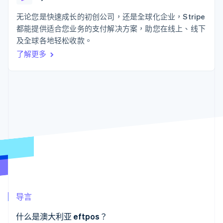
接入 125+ 种支
Stripe Sigma
产品路线图
SaaS
付方式
自定义报告
Sessions 年度大会
无论您是快速成长的初创公司，还是全球化企业，Stripe
Authorization
Data Pipeline
招聘
都能提供适合您业务的支付解决方案，助您在线上、线下
Boost
数据同步
资讯中心
支付成功率优
资源
及全球各地轻松收款。
Stripe Press
化
按行业
了解更多
Link
应用集成
加速结账
AI 企业
代码示例
创作者经济
开发者博客
联系
游戏
API 状态
酒店、旅游与休闲
联系销售
保险
成为合作伙伴
更多
媒体与娱乐
Product roadmap
非营利组织
了解未来规划
专业服务
公共部门
Radar
零售
欺诈防范
Atlas
初创企业注册
生态系统
Climate
导言
碳移除
合作伙伴
Stripe App Marketplace
什么是澳大利亚 eftpos？