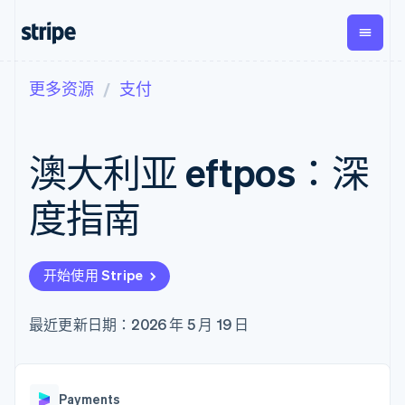
更多资源
支付
按企业阶段
文档
学习
支付
营收
资金管
平台
理
易市
大型企业
Stripe 文档
博客
Payments
Billing
初创企业
API 参考文档
客户案例
澳大利亚 eftpos：深
在线支付
经常性收入
Global
Conn
库与 SDK
指南
Managed
Metronome
Payouts
Stripe Apps
Payments
按用量计费
平台
度指南
备案商家解决
Subscriptions
向第三
按应用场景
方案
方打款
支持
订阅管理
Payment links
Crypto
指南
智能体商务
Invoicing
钱包、
加密货币
获取支持
无代码支付
一次性或定期
开始使用 Stripe
稳定币
电子商务
接受线上付款
托管支持方案
Checkout
账单
发行和
嵌入式金融
实施预置结账流程
专业服务
预构建支付界
Tax
发卡基
财务自动化
构建平台或交易市场
最近更新日期：2026 年 5 月 19 日
面
销售税和增值
础设施
全球化企业
管理订阅
Elements
税自动化
应用内支付
提供按用量计费
灵活的 UI 组件
Revenue
交易市场
发行稳定币支持的支付卡
Payment
Recognition
公司
资金管理
通过智能体配置和管理服
methods
会计自动化
Payments
平台
务