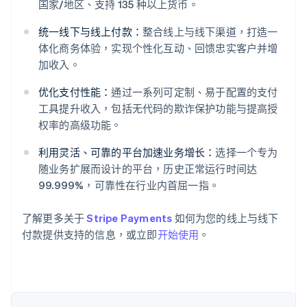
国家/地区、支持 135 种以上货币。
统一线下与线上付款：
整合线上与线下渠道，打造一
体化商务体验，实现个性化互动、回馈忠实客户并增
阿联酋
加收入。
English
爱尔兰
优化支付性能：
通过一系列可定制、易于配置的支付
English
工具提升收入，包括无代码的欺诈保护功能与提高授
爱沙尼亚
权率的高级功能。
English
奥地利
利用灵活、可靠的平台加速业务增长：
选择一个专为
Deutsch
English
随业务扩展而设计的平台，历史正常运行时间达
澳大利亚
99.999%，可靠性在行业内首屈一指。
English
巴西
Português
English
了解更多关于
Stripe Payments
如何为您的线上与线下
保加利亚
付款提供支持的信息，或立即
开始使用
。
English
比利时
Nederlands
Français
Deutsch
English
波兰
English