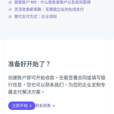
卢森堡
商家账户 101：什么是商家账户以及如何获得
Français
Deutsch
English
灵活收款新思路：无需独立站的在线支付
罗马尼亚
替代支付方式：企业须知
English
马尔他
English
马来西亚
English
简体中文
美国
English
Español
简体中文
墨西哥
Español
English
准备好开始了？
挪威
English
葡萄牙
创建账户即可开始收款，无需签署合同或填写银
Português
English
行信息。您也可以联系我们，为您的企业定制专
日本
日本語
English
属支付解决方案。
瑞典
Svenska
English
瑞士
立即开始
联系销售
Deutsch
Français
Italiano
English