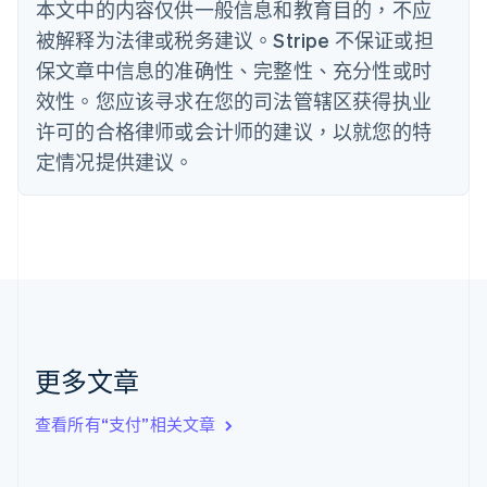
丹麦
本文中的内容仅供一般信息和教育目的，不应
English
被解释为法律或税务建议。Stripe 不保证或担
德国
保文章中信息的准确性、完整性、充分性或时
Deutsch
English
法国
效性。您应该寻求在您的司法管辖区获得执业
Français
English
许可的合格律师或会计师的建议，以就您的特
芬兰
定情况提供建议。
English
Svenska
荷兰
Nederlands
English
加拿大
English
Français
捷克
English
克罗地亚
English
Italiano
拉脱维亚
更多文章
English
立陶宛
查看所有“支付”相关文章
English
列支敦士登
Deutsch
English