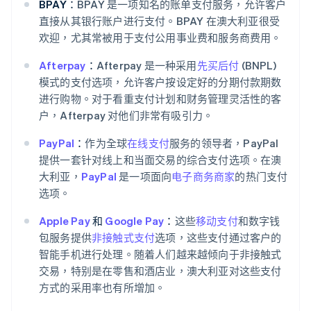
BPAY：
BPAY 是一项知名的账单支付服务，允许客户
直接从其银行账户进行支付。BPAY 在澳大利亚很受
欢迎，尤其常被用于支付公用事业费和服务商费用。
Afterpay
：
Afterpay 是一种采用
先买后付
(BNPL)
模式的支付选项，允许客户按设定好的分期付款期数
进行购物。对于看重支付计划和财务管理灵活性的客
户，Afterpay 对他们非常有吸引力。
PayPal
：
作为全球
在线支付
服务的领导者，PayPal
提供一套针对线上和当面交易的综合支付选项。在澳
大利亚，
PayPal
是一项面向
电子商务商家
的热门支付
选项。
Apple Pay
和
Google Pay
：
这些
移动支付
和数字钱
包服务提供
非接触式支付
选项，这些支付通过客户的
智能手机进行处理。随着人们越来越倾向于非接触式
交易，特别是在零售和酒店业，澳大利亚对这些支付
方式的采用率也有所增加。