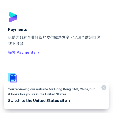
塞浦路斯
English
斯洛伐克
English
斯洛文尼亚
English
Italiano
Payments
泰国
ไทย
English
借助为各种企业打造的支付解决方案，实现全球范围线上
希腊
线下收款。
English
探索 Payments
西班牙
Español
English
新加坡
English
简体中文
新西兰
English
匈牙利
You’re viewing our website for Hong Kong SAR, China, but
English
Payments 文档
意大利
it looks like you’re in the United States.
查找 Stripe 的付款 API 集成指南。
Italiano
English
Switch to the United States site
印度
探索文档
English