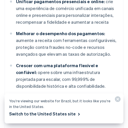
Unificar pagamentos presenciais e online:
crie
uma experiência de comércio unificada em canais
online e presenciais para personalizar interações,
recompensar a fidelidade e aumentar a receita
Melhorar o desempenho dos pagamentos:
aumente a receita com ferramentas configuráveis,
proteção contra fraudes no-code e recursos
avançados que elevam as taxas de autorização.
Crescer com uma plataforma flexível e
confiável:
opere sobre uma infraestrutura
projetada para escalar, com 99,999% de
disponibilidade histórica e alta confiabilidade.
Saiba mais sobre como o
Stripe Payments
pode
You’re viewing our website for Brazil, but it looks like you’re
potencializar seus pagamentos online e presenciais ou
in the United States.
comece já
.
Switch to the United States site
Alemanha