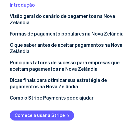
Introdução
Ecossistema
Visão geral do cenário de pagamentos na Nova
Zelândia
Stripe Sessions 2026
Parceiros
Stripe App Marketplace
Formas de pagamento populares na Nova Zelândia
Veja como a Stripe está construindo a infraestrutura econô
Assista agora
Tendências nas preferências de pagamento de
O que saber antes de aceitar pagamentos na Nova
consumidores
Zelândia
Formas de pagamento B2C populares na Nova
Compreensão do GST e da conformidade fiscal
Principais fatores de sucesso para empresas que
Zelândia
aceitam pagamentos na Nova Zelândia
Gestão de estornos de acordo com as leis da Nova
Formas de pagamento B2B populares na Nova
Zelândia
Dicas finais para otimizar sua estratégia de
Zelândia
pagamentos na Nova Zelândia
Aceitação de pagamentos internacionais na Nova
Novas tecnologias de pagamento na Nova Zelândia
Zelândia
Reconheça o ambiente regulatório local
Como o Stripe Payments pode ajudar
Privacidade e segurança de pagamento na Nova
Combine formas de pagamento tradicionais e
Zelândia
modernas
Comece a usar a Stripe
Adapte as iniciativas para clientes da Nova Zelândia