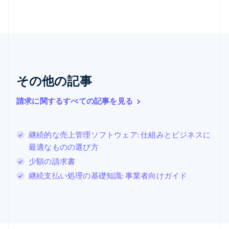
English
ギリシア
English
クロアチア
English
Italiano
ジブラルタル
English
その他の記事
シンガポール
English
简体中文
請求に関するすべての記事を見る
スイス
Deutsch
Français
Italiano
English
スウェーデン
継続的な売上管理ソフトウェア: 仕組みとビジネスに
Svenska
English
スペイン
最適なものの選び方
Español
English
少額の請求書
スロバキア
継続支払い処理の基礎知識: 事業者向けガイド
English
スロベニア
English
Italiano
タイ
ไทย
English
チェコ共和国