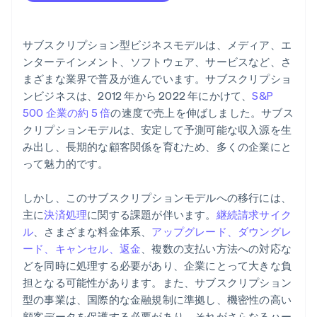
5. 取引が承認される
6. 顧客に決済ステータスが通知される
サブスクリプション型ビジネスモデルは、メディア、エ
ンターテインメント、ソフトウェア、サービスなど、さ
まざまな業界で普及が進んでいます。サブスクリプショ
ンビジネスは、2012 年から 2022 年にかけて、
S&P
500 企業の約 5 倍
の速度で売上を伸ばしました。サブス
クリプションモデルは、安定して予測可能な収入源を生
み出し、長期的な顧客関係を育むため、多くの企業にと
って魅力的です。
しかし、このサブスクリプションモデルへの移行には、
主に
決済処理
に関する課題が伴います。
継続請求サイク
ル
、さまざまな料金体系、
アップグレード、ダウングレ
ード、キャンセル、返金
、複数の支払い方法への対応な
どを同時に処理する必要があり、企業にとって大きな負
担となる可能性があります。また、サブスクリプション
型の事業は、国際的な金融規制に準拠し、機密性の高い
顧客データを保護する必要があり、それがさらなるハー