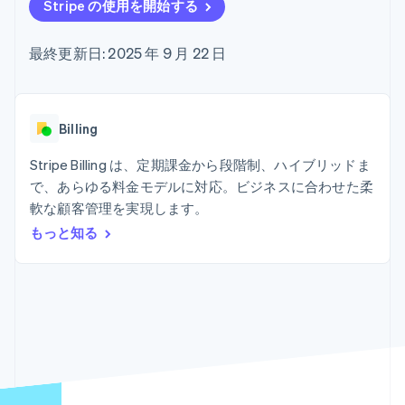
Recognition
ポーネント
Stripe の使用を開始する
SaaS
従量課金請求を提供
決済手段
製品ロードマップ
ステーブルコイン担保型
会計管理の
125 以上の決
Sessions 年次カンファ
のカードを発行
最終更新日: 2025 年 9 月 22 日
自動化
済手段を利用
レンス
エージェントによるサー
Stripe
可能
Terminal
採用情報
ビスのプロビジョニング
Sigma
業種別
対面支払い
ニュースルーム
と管理
カスタムレ
Authorization
Stripe Press
ポート
Boost
AI 企業
Billing
Data
決済成功率の
クリエイターエコノミ―
Pipeline
最適化
ゲーム
Stripe Billing は、定期課金から段階制、ハイブリッドま
リソース
データの同
Link
ホスピタリティ、旅行、
お問い合わせ
で、あらゆる料金モデルに対応。ビジネスに合わせた柔
期
スピーディー
レジャー
な決済
保険
アプリへの導入
軟な顧客管理を実現します。
営業にお問い合わせ
メディアおよびエンター
コードサンプル
パートナーになる
もっと知る
テインメント
開発者のブログ
非営利団体
API ステータス
プロフェッショナルサー
その他
ビス
Product roadmap
パブリックセクター
今後の予定を確認
小売業
Radar
不正防止
エコシステム
Atlas
スタートアップの企業設立