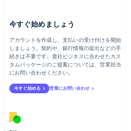
English
デンマーク
English
今すぐ始めましょう
ドイツ
Deutsch
English
ニュージーランド
アカウントを作成し、支払いの受け付けを開始
English
しましょう。契約や、銀行情報の提出などの手
ノルウェー
English
続きは不要です。貴社ビジネスに合わせたカス
ハンガリー
タムパッケージのご提案については、営業担当
English
フィンランド
にお問い合わせください。
English
Svenska
ブラジル
今すぐ始める
営業にお問い合わせ
Português
English
フランス
Français
English
ブルガリア
English
ベルギー
Nederlands
Français
Deutsch
English
ポーランド