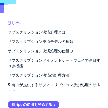
パートナー
Climate
Stripe App Marketplace
カーボンリムーバル
Identity
はじめに
オンライン本人確認
サブスクリプション決済処理とは
サブスクリプション決済モデルの種類
サブスクリプション決済処理の仕組み
Stripe Sessions 2026
Stripe が AI の経済インフラをどのように構築しているかを
1. 顧客が登録する
サブスクリプションペイメントゲートウェイで注目す
ご覧ください。
こちらをご覧ください
べき機能
2. トークン化によって決済情報が暗号化される
サブスクリプション決済の処理方法
3. サブスクリプション管理システムがサブスクリプシ
ョン詳細を保存する
Stripe が提供するサブスクリプション決済処理のサポ
ート
4. ペイメントゲートウェイと決済代行業者が決済リ
クエストを処理する
Stripe の使用を開始する