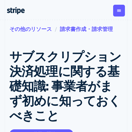
その他のリソース
請求書作成・請求管理
企業規模別
ドキュメント
学ぶ
支払い
収益
資金管
プラッ
理
フォー
大企業向け
Stripe のドキュメント
ブログ
とマー
Payments
Billing
スタートアップ向け
API リファレンス
導入事例
サブスクリプション
オンライン決
経常収益
ットプ
Global
ライブラリと SDK
ガイド
済
Metronome
Payouts
イス
Stripe Apps
Managed
決済処理に関する基
従量課金
Payments
第三者
Connec
ユースケース別
マーチャント
サブスクリ
への入
サポート
プション
オブレコード
金
礎知識: 事業者がま
プラッ
ガイド
エージェンティックコマ
サブスクリ
ソリューショ
Payment links
フォー
ース
サポートに問い合わせる
プションの
ン
決済の
E コマース / ECサイト
オンライン決済を受け付
管理サポートプラン
コーディング
管理
Invoicing
ず初めに知っておく
築
埋込型金融
け
プロフェッショナルサー
1 回限りまた
不要の決済ペ
請求・財務関連
構築済みの決済を実装
ビス
は継続
ージ
Checkout
べきこと
グローバルビジネス
プラットフォームまたは
構築済み決済
Tax
アプリ内決済
マーケットプレイスを構
消費税と
UI
マーケットプレイス
築する
VAT の自動
Elements
資金管理
サブスクリプションを管
柔軟な UI コン
計算
Revenue
会社
プラットフォーム
理