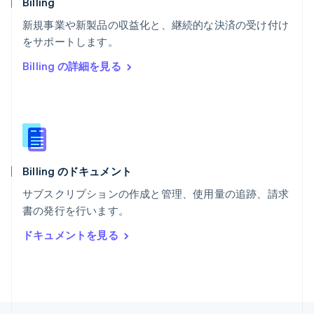
Billing
English
新規事業や新製品の収益化と、継続的な決済の受け付け
ポルトガル
Português
English
をサポートします。
マルタ
Billing の詳細を見る
English
マレーシア
English
简体中文
メキシコ
Español
English
ラトビア
English
Billing のドキュメント
リトアニア
English
サブスクリプションの作成と管理、使用量の追跡、請求
リヒテンシュタイン
書の発行を行います。
Deutsch
English
ルーマニア
ドキュメントを見る
English
ルクセンブルグ
Français
Deutsch
English
中国香港特別行政区
English
简体中文
中国本土