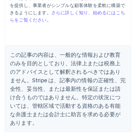
アイルランド
を提供し、事業者がシンプルな顧客体験を柔軟に構築で
English
きるようにします。
さらに詳しく知り、始めるにはこち
アメリカ
らをご覧ください
。
English
Español
简体中文
アラブ首長国連邦
English
イギリス
English
イタリア
この記事の内容は、一般的な情報および教育
Italiano
English
インド
のみを目的としており、法律上または税務上
English
のアドバイスとして解釈されるべきではあり
エストニア
ません。Stripe は、記事内の情報の正確性、完
English
オーストラリア
全性、妥当性、または最新性を保証または請
English
け合うものではありません。特定の状況につ
オーストリア
いては、管轄区域で活動する資格のある有能
Deutsch
English
オランダ
な弁護士または会計士に助言を求める必要が
Nederlands
English
あります。
カナダ
English
Français
キプロス