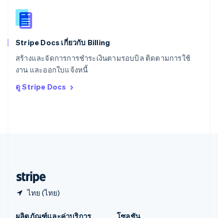
สาธารณรัฐเช็ก
English
สิงคโปร์
English
简体中文
Stripe Docs เกี่ยวกับ Billing
ออสเตรเลีย
English
สร้างและจัดการการชำระเงินตามรอบบิล ติดตามการใช้
ออสเตรีย
งาน และออกใบแจ้งหนี้
Deutsch
English
อิตาลี
ดู Stripe Docs
Italiano
English
อินเดีย
English
เอสโตเนีย
English
ไอร์แลนด์
English
ฮังการี
English
ไทย (ไทย)
ผลิตภัณฑ์และค่าบริการ
โซลูชัน