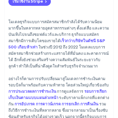
เริ่มใช้งาน Stripe
การชำระเงิน
5. ธุรกรรมได้รับการอนุมัติ
โมเดลธุรกิจแบบการสมัครสมาชิกกำลังได้รับความนิยม
6. ลูกค้าได้รับแจ้งสถานะการชำระเงิน
มากขึ้นในหลากหลายอุตสาหกรรมต่างๆ ตั้งแต่สื่อ และความ
บันเทิงไปจนถึงซอฟต์แวร์และบริการ ธุรกิจแบบสมัคร
สมาชิกมีการเติบโตของรายได้
เร็วกว่าบริษัทในดัชนี S&P
500 เกือบห้าเท่า
ในช่วงปี 2012 ถึง 2022 โมเดลแบบการ
สมัครสมาชิกช่วยสร้างกระแสรายได้ที่มั่นคง และคาดการณ์
ได้ อีกทั้งยังช่วยเสริมสร้างความสัมพันธ์ในระยะยาวกับ
ลูกค้า ทำให้เป็นที่น่าดึงดูดใจสำหรับธุรกิจจำนวนมาก
อย่างไรก็ตามการปรับเปลี่ยนมาสู่โมเดลการชำระเงินตาม
รอบบิลก็มาพร้อมกับความท้าทาย โดยส่วนใหญ่เกี่ยวข้องกับ
การประมวลผลการชำระเงิน
การดูแลจัดการ
รอบการเรียก
เก็บเงินตามแบบแผนล่วงหน้า
ระดับราคาแพ็กเกจที่แตกต่าง
กัน
การอัปเกรด การดาวน์เกรด การยกเลิก การคืนเงิน
รวม
ถึงวิธีการชำระเงินที่หลากหลาย ซึ่งอาจกลายมาเป็นเรื่องซับ
ซ้อนสำหรับธุรกิจได้อย่างรวดเร็ว นอกจากนี้ธุรกิจแบบการ