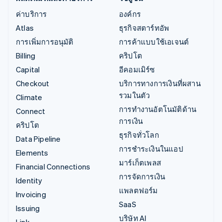
ค่าบริการ
องค์กร
Atlas
ธุรกิจสตาร์ทอัพ
การเพิ่มการอนุมัติ
การค้าแบบใช้เอเจนต์
Billing
คริปโต
Capital
อีคอมเมิร์ซ
Checkout
บริการทางการเงินที่ผสาน
รวมในตัว
Climate
การทำงานอัตโนมัติด้าน
Connect
การเงิน
คริปโต
ธุรกิจทั่วโลก
Data Pipeline
การชำระเงินในแอป
Elements
มาร์เก็ตเพลส
Financial Connections
การจัดการเงิน
Identity
แพลตฟอร์ม
Invoicing
SaaS
Issuing
บริษัท AI
Link