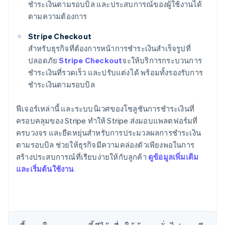
ชำระเงินตามรอบบิล และประสบการณ์ของผู้ใช้งานได้
ตามความต้องการ
Stripe Checkout
สำหรับธุรกิจที่ต้องการหน้าการชำระเงินสำเร็จรูปที่
ปลอดภัย
Stripe Checkout
จะให้บริการกระบวนการ
ชำระเงินที่รวดเร็ว และปรับแต่งได้ พร้อมทั้งรองรับการ
ชำระเงินตามรอบบิล
ฟีเจอร์เหล่านี้ และระบบนิเวศของโซลูชันการชำระเงินที่
ครอบคลุมของ Stripe ทำให้ Stripe ส่งมอบแพลตฟอร์มที่
ครบวงจร และยืดหยุ่นสำหรับการประมวลผลการชำระเงิน
ตามรอบบิล ช่วยให้ธุรกิจมีความคล่องตัวเพียงพอในการ
กรีซ
สร้างประสบการณ์ที่เรียบง่ายให้กับลูกค้า
ดูข้อมูลเพิ่มเติม
English
เขตบริหารพิเศษฮ่องกง ประเทศจีน
และเริ่มต้นใช้งาน
English
简体中文
แคนาดา
English
Français
โครเอเชีย
English
Italiano