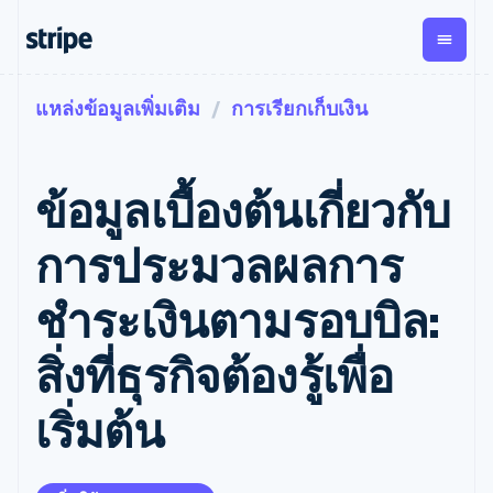
แหล่งข้อมูลเพิ่มเติม
การเรียกเก็บเงิน
ตามขั้น
เอกสารประกอบ
เรียนรู้
การชำระเงิน
รายรับ
การ
แพลตฟอ
จัดการ
และ
องค์กร
Stripe Docs
บล็อก
เงิน
มาร์เก็ต
Payments
Billing
ธุรกิจสตาร์ทอัพ
ข้อมูลอ้างอิงเกี่ยวกับ API
เรื่องราวจากลูกค้า
ข้อมูลเบื้องต้นเกี่ยวกับ
การชำระเงิน
รายรับตาม
เพลส
ไลบรารีและ SDK
คู่มือ
ออนไลน์
แบบแผนล่วง
Stripe Apps
Global
Payment links
หน้า
Metronome
Payouts
Conne
การประมวลผลการ
การชำร
ตามกรณีใช้งาน
การชำระเงิน
การเรียกเก็บ
เบิกจ่าย
เงินสำห
การสนับสนุน
แบบไม่ต้อง
เงินตามการ
ให้กับ
ชําระเงินตามรอบบิล:
แพลตฟอ
คู่มือ
การค้าแบบใช้เอเจนต์
เขียนโค้ด
Checkout
ใช้งาน
การชำระเงิน
บุคคลที่
อีคอมเมิร์ซ
รับการสนับสนุน
UI การชำระ
ตามรอบบิล
สาม
บริการทางการเงินที่ผสาน
รับการชำระเงินออนไลน์
แพ็กเกจการสนับสนุนที่ได้
การจัดการ
สิ่งที่ธุรกิจต้องรู้เพื่อ
เงินสำเร็จรูป
รวมในตัว
ติดตั้งใช้งานการชำระเงิน
รับการจัดการ
การชำระเงิน
Elements
การทำงานอัตโนมัติด้าน
สำเร็จรูป
บริการเฉพาะทาง
องค์ประกอบ UI
ตามรอบบิล
Invoicing
เริ่มต้น
การเงิน
สร้างแพลตฟอร์มหรือ
ครั้งเดียวหรือ
ที่ยืดหยุ่น
ธุรกิจทั่วโลก
มาร์เก็ตเพลส
ตามแบบแผน
วิธีการชำระ
การชำระเงินในแอป
จัดการการชำระเงินตาม
เงิน
ล่วงหน้า
Tax
มาร์เก็ตเพลส
รอบบิล
เข้าถึงได้
คิดภาษีการ
บริษัท
การจัดการเงิน
เสนอการเรียกเก็บเงินตาม