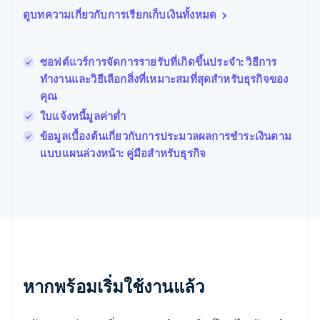
โปรตุเกส
ดูบทความเกี่ยวกับการเรียกเก็บเงินทั้งหมด
Português
English
โปแลนด์
English
ซอฟต์แวร์การจัดการรายรับที่เกิดขึ้นประจำ: วิธีการ
ฝรั่งเศส
Français
English
ทำงานและวิธีเลือกสิ่งที่เหมาะสมที่สุดสำหรับธุรกิจของ
ฟินแลนด์
คุณ
English
Svenska
ใบแจ้งหนี้มูลค่าต่ำ
มอลตา
English
ข้อมูลเบื้องต้นเกี่ยวกับการประมวลผลการชําระเงินตาม
มาเลเซีย
แบบแผนล่วงหน้า: คู่มือสําหรับธุรกิจ
English
简体中文
เม็กซิโก
Español
English
ยิบรอลตาร์
English
เยอรมนี
Deutsch
English
โรมาเนีย
หากพร้อมเริ่มใช้งานแล้ว
English
ลักเซมเบิร์ก
Français
Deutsch
English