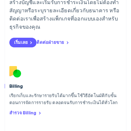
สร้างบัญชีและเริ่มรับการชำระเงินโดยไม่ต้องทำ
ลัตเวีย
English
สัญญาหรือระบุรายละเอียดเกี่ยวกับธนาคาร หรือ
ลิกเตนสไตน์
ติดต่อเราเพื่อสร้างแพ็กเกจที่ออกแบบเองสำหรับ
Deutsch
English
ลิทัวเนีย
ธุรกิจของคุณ
English
สเปน
เริ่มเลย
ติดต่อฝ่ายขาย
Español
English
สโลวาเกีย
English
สโลวีเนีย
English
Italiano
สวิตเซอร์แลนด์
Deutsch
Français
Italiano
English
สวีเดน
Billing
Svenska
English
เรียกเก็บและรักษารายรับได้มากขึ้น ใช้วิธีอัตโนมัติกับขั้น
สหรัฐอเมริกา
English
Español
简体中文
ตอนการจัดการรายรับ ตลอดจนรับการชำระเงินได้ทั่วโลก
สหรัฐอาหรับเอมิเรตส์
สำรวจ Billing
English
สหราชอาณาจักร
English