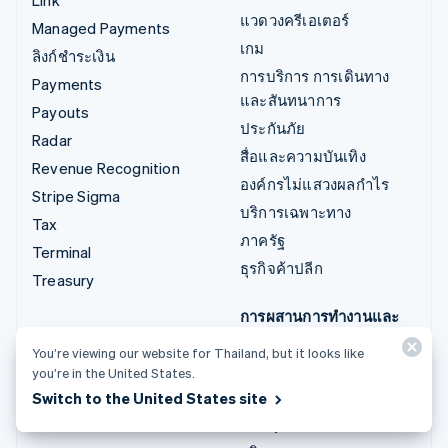
แวดวงครีเอเตอร์
Managed Payments
เกม
ลิงก์ชำระเงิน
การบริการ การเดินทาง
Payments
และสันทนาการ
Payouts
ประกันภัย
Radar
สื่อและความบันเทิง
Revenue Recognition
องค์กรไม่แสวงผลกำไร
Stripe Sigma
บริการเฉพาะทาง
Tax
ภาครัฐ
Terminal
ธุรกิจค้าปลีก
Treasury
การผสานการทำงานและ
โซลูชันที่ออกแบบเอง
You’re viewing our website for Thailand, but it looks like
Stripe App Marketplace
you’re in the United States.
Switch to the United States site
Stripe Partner
Ecosystem