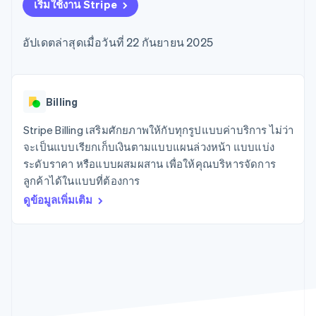
มากกว่า 125
ขายและ VAT
เริ่มใช้งาน Stripe
แพลตฟอร์ม
การใช้งาน
รายการ
Authorization
อัตโนมัติ
Revenue
แผนงานผลิตภัณฑ์
SaaS
ออกบัตรที่มีสเตเบิลคอยน์
Boost
Recognition
การประชุมประจำปีแบบ
รองรับอยู่
อัปเดตล่าสุดเมื่อวันที่ 22 กันยายน 2025
ยกระดับการ
เซสชัน
จัดเตรียมและจัดการ
ระบบ
ยอมรับการ
ตำแหน่งงาน
บริการด้วยเอเจนต์
อัตโนมัติ
ชำระเงิน
Link
ห้องข่าว
ตามอุตสาหกรรม
การชำระเงินที่
สำหรับการ
Stripe
Stripe Press
Sigma
รวดเร็วขึ้น
ทำบัญชี
Billing
รายงานที่
บริษัท AI
แหล่งข้อมูล
ออกแบบเอง
แวดวงครีเอเตอร์
Stripe Billing เสริมศักยภาพให้กับทุกรูปแบบค่าบริการ ไม่ว่า
Data
เกม
การติดต่อ
จะเป็นแบบเรียกเก็บเงินตามแบบแผนล่วงหน้า แบบแบ่ง
Pipeline
การบริการ การเดินทาง
การเชื่อมต่อการทำงาน
การซิงค์
และสันทนาการ
แอป
ระดับราคา หรือแบบผสมผสาน เพื่อให้คุณบริหารจัดการ
ติดต่อฝ่ายขาย
ข้อมูล
ประกันภัย
ตัวอย่างโค้ด
สมัครเป็นพาร์ทเนอร์
ลูกค้าได้ในแบบที่ต้องการ
สื่อและความบันเทิง
บล็อกของนักพัฒนา
องค์กรไม่แสวงผลกำไร
สถานะ API
ดูข้อมูลเพิ่มเติม
บริการเฉพาะทาง
ภาครัฐ
เพิ่มเติม
ธุรกิจค้าปลีก
Product roadmap
ดูสิ่งที่กำลังจะมาถึง
Radar
ระบบนิเวศ
การป้องกันการฉ้อโกง
Atlas