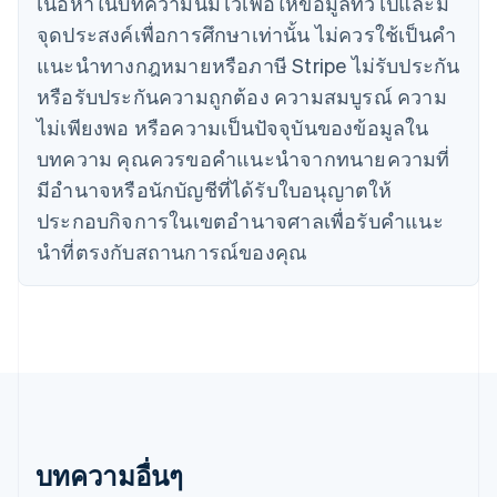
เนื้อหาในบทความนี้มีไว้เพื่อให้ข้อมูลทั่วไปและมี
จีนแผ่นดินใหญ่
จุดประสงค์เพื่อการศึกษาเท่านั้น ไม่ควรใช้เป็นคํา
简体中文
English
ไซปรัส
แนะนําทางกฎหมายหรือภาษี Stripe ไม่รับประกัน
English
หรือรับประกันความถูกต้อง ความสมบูรณ์ ความ
ญี่ปุ่น
日本語
English
ไม่เพียงพอ หรือความเป็นปัจจุบันของข้อมูลใน
เดนมาร์ก
บทความ คุณควรขอคําแนะนําจากทนายความที่
English
ไทย
มีอํานาจหรือนักบัญชีที่ได้รับใบอนุญาตให้
ไทย
English
ประกอบกิจการในเขตอํานาจศาลเพื่อรับคําแนะ
นอร์เวย์
นําที่ตรงกับสถานการณ์ของคุณ
English
นิวซีแลนด์
English
เนเธอร์แลนด์
Nederlands
English
บราซิล
Português
English
บัลแกเรีย
English
เบลเยียม
บทความอื่นๆ
Nederlands
Français
Deutsch
English