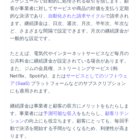
スケジュールで自動的に処理される取引を指します。顧
客が事業者に対してサービスや商品の対価を支払う定期
的な決済であり、
自動化された請求サイクル
で請求され
ます。継続課金は、日次、週次、月次、半年次、年次な
ど、さまざまな間隔で設定できます。月次の継続課金が
一般的な設定です。
たとえば、電気代やインターネットサービスなど毎月の
公共料金に継続課金が設定されている場合があります。
また、ジムの会員権、ストリーミングサービス (例:
Netflix、Spotify)、または
サービスとしてのソフトウェ
ア (SaaS)
プラットフォームなどのサブスクリプション
にも適用されます。
継続課金は事業者と顧客の双方にメリットをもたらしま
す。事業者には
予測可能な収入
をもたらし、
顧客リテン
ション
の向上にも役立ちます。顧客にとっても、毎回手
動で決済を開始する手間がなくなるため、利便性が高ま
ります。