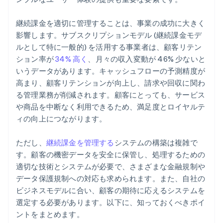
継続課金を適切に管理することは、事業の成功に大きく
影響します。サブスクリプションモデル (継続課金モデ
ルとして特に一般的) を活用する事業者は、顧客リテン
ション率が
34% 高く
、月々の収入変動が 46% 少ないと
いうデータがあります。キャッシュフローの予測精度が
高まり、顧客リテンションが向上し、請求や回収に関わ
る管理業務が削減されます。顧客にとっても、サービス
や商品を中断なく利用できるため、満足度とロイヤルテ
ィの向上につながります。
ただし、
継続課金を管理する
システムの構築は複雑で
す。顧客の機密データを安全に保管し、処理するための
適切な技術とシステムが必要で、さまざまな金融規制や
データ保護規制への対応も求められます。また、自社の
ビジネスモデルに合い、顧客の期待に応えるシステムを
選定する必要があります。以下に、知っておくべきポイ
ントをまとめます。