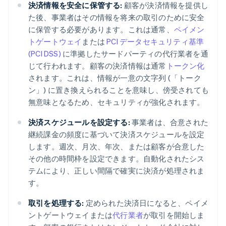
決済情報を安全に保管する:
顧客が決済情報を提供し
た後、事業者はその情報を将来の取引のために安全
に保管する必要があります。これは通常、
ペイメン
トゲートウェイ
または
PCI データセキュリティ基準
(PCI DSS)
に準拠したサードパーティの代行業者を通
じて行われます。顧客の決済情報は通常
トークン化
されます。これは、情報が一意の文字列 (「トーク
ン」) に置き換えられることを意味し、傍受されても
無意味となるため、セキュリティが強化されます。
決済スケジュールを設定する:
事業者は、合意された
継続課金の頻度に基づいて決済スケジュールを設定
します。週次、月次、年次、または顧客が合意した
その他の時間枠を設定できます。自動化されたシス
テムにより、正しい間隔で確実に決済が処理されま
す。
取引を処理する:
定められた決済日になると、ペイメ
ントゲートウェイまたは
代行業者
が取引を開始しま