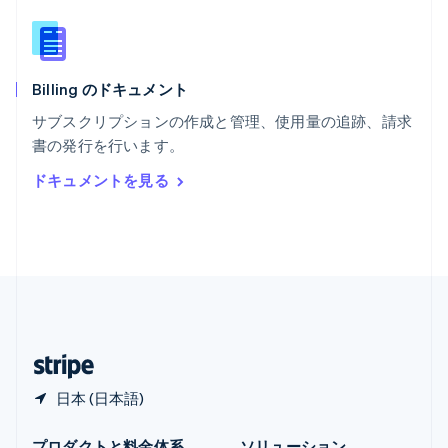
メキシコ
Español
English
ラトビア
English
Billing のドキュメント
リトアニア
English
サブスクリプションの作成と管理、使用量の追跡、請求
リヒテンシュタイン
書の発行を行います。
Deutsch
English
ルーマニア
ドキュメントを見る
English
ルクセンブルグ
Français
Deutsch
English
中国香港特別行政区
English
简体中文
中国本土
简体中文
English
日本
日本語
English
日本 (日本語)
プロダクトと料金体系
ソリューション