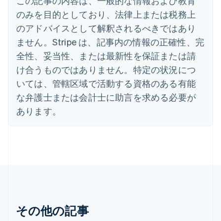
この記事の内容は、一般的な情報および教育
イタリア
のみを目的としており、法律上または税務上
Italiano
English
インド
のアドバイスとして解釈されるべきではあり
English
ません。Stripe は、記事内の情報の正確性、完
エストニア
全性、妥当性、または最新性を保証または請
English
オーストラリア
け合うものではありません。特定の状況につ
English
いては、管轄区域で活動する資格のある有能
オーストリア
Deutsch
English
な弁護士または会計士に助言を求める必要が
オランダ
あります。
Nederlands
English
カナダ
English
Français
キプロス
English
ギリシア
English
クロアチア
English
Italiano
ジブラルタル
その他の記事
English