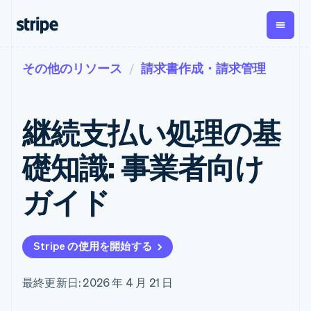
その他のリソース
請求書作成・請求管理
企業規模別
ドキュメント
学ぶ
支払い
収益
資金管
プラッ
理
フォー
大企業向け
Stripe のドキュメント
ブログ
とマー
Payments
Billing
スタートアップ向け
API リファレンス
導入事例
継続支払い処理の基
オンライン決
経常収益
ットプ
Global
ライブラリと SDK
ガイド
済
Metronome
Payouts
イス
Stripe Apps
Managed
礎知識: 事業者向け
従量課金
Payments
第三者
Connec
ユースケース別
マーチャント
サブスクリ
への入
サポート
プション
オブレコード
金
ガイド
プラッ
ガイド
エージェンティックコマ
サブスクリ
ソリューショ
Payment links
フォー
ース
サポートに問い合わせる
プションの
ン
決済の
E コマース / ECサイト
オンライン決済を受け付
管理サポートプラン
コーディング
管理
Invoicing
築
埋込型金融
け
プロフェッショナルサー
1 回限りまた
不要の決済ペ
Stripe の使用を開始する
請求・財務関連
構築済みの決済を実装
ビス
は継続
ージ
Checkout
グローバルビジネス
プラットフォームまたは
構築済み決済
Tax
アプリ内決済
マーケットプレイスを構
消費税と
UI
最終更新日: 2026 年 4 月 21 日
マーケットプレイス
築する
VAT の自動
Elements
資金管理
サブスクリプションを管
柔軟な UI コン
計算
Revenue
会社
プラットフォーム
理