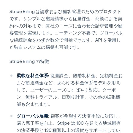
Stripe Billing は請求および顧客管理のためのプロダクト
です。シンプルな継続請求から従量課金、商談による契
約への対応まで、貴社のニーズに合わせた請求管理や顧
客管理を実現します。コーディング不要で、グローバル
な継続課金をわずか数分で開始できます。API を活用し
た独自システムの構築も可能です。
Stripe Billing の特徴
柔軟な料金体系:
従量課金、段階制料金、定額料金お
よび超過料金など、あらゆる料金体系モデルを用意
して、ユーザーのニーズにすばやく対応。クーポ
ン、無料トライアル、日割り計算、その他の拡張機
能も含まれます。
グローバル展開:
顧客が希望する決済手段に対応し、
購入完了率を向上。Stripe は 100 を超える地域固有
の決済手段と 130 種類以上の通貨をサポートしてい