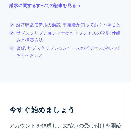
シンガポール
請求に関するすべての記事を見る
English
简体中文
スイス
Deutsch
Français
Italiano
English
経常収益モデルの解説: 事業者が知っておくべきこと
スウェーデン
Svenska
English
サブスクリプションマーケットプレイスの説明: 仕組
スペイン
みと構築方法
Español
English
督促: サブスクリプションベースのビジネスが知って
スロバキア
おくべきこと
English
スロベニア
English
Italiano
タイ
ไทย
English
チェコ共和国
English
デンマーク
English
今すぐ始めましょう
ドイツ
Deutsch
English
ニュージーランド
アカウントを作成し、支払いの受け付けを開始
English