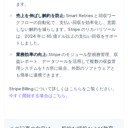
ます。
売上を伸ばし解約を防止:
Smart Retries と回収ワー
クフローの自動化で、支払い回収を効率化し、意図
しない解約を減らします。Stripe のリカバリツール
は、2024 年に 65 億ドル以上の支払い回収をサポー
トしました。
業務効率の向上:
Stripe のモジュール型税務管理、収
益レポート、データツールを活用して複数の収益管
理システムを 1 カ所に統合。外部のソフトウェアと
も簡単に連携できます。
アイルランド
Stripe Billing について詳しくは
こちら
をご覧ください。
English
今すぐ開始する場合はこちら
。
アメリカ
English
Español
简体中文
アラブ首長国連邦
English
イギリス
English