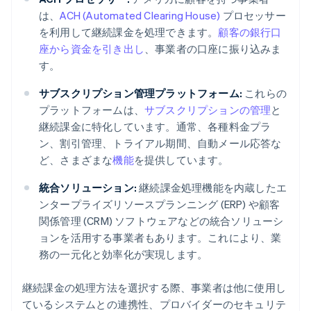
は、
ACH (Automated Clearing House)
プロセッサー
を利用して継続課金を処理できます。
顧客の銀行口
座から資金を引き出し
、事業者の口座に振り込みま
す。
サブスクリプション管理プラットフォーム:
これらの
プラットフォームは、
サブスクリプションの管理
と
継続課金に特化しています。通常、各種料金プラ
ン、割引管理、トライアル期間、自動メール応答な
ど、さまざまな
機能
を提供しています。
統合ソリューション:
継続課金処理機能を内蔵したエ
ンタープライズリソースプランニング (ERP) や顧客
関係管理 (CRM) ソフトウェアなどの統合ソリューシ
ョンを活用する事業者もあります。これにより、業
務の一元化と効率化が実現します。
継続課金の処理方法を選択する際、事業者は他に使用し
ているシステムとの連携性、プロバイダーのセキュリテ