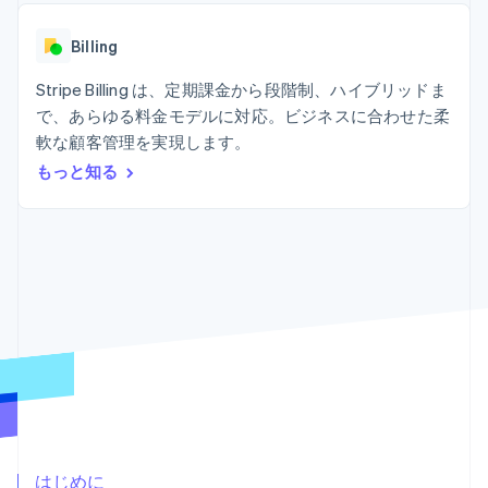
Recognition
ポーネント
SaaS
従量課金請求を提供
決済手段
製品ロードマップ
ステーブルコイン担保型
会計管理の
125 以上の決
Billing
Sessions 年次カンファ
のカードを発行
自動化
済手段を利用
レンス
エージェントによるサー
Stripe
可能
Terminal
Stripe Billing は、定期課金から段階制、ハイブリッドま
採用情報
ビスのプロビジョニング
Sigma
業種別
対面支払い
ニュースルーム
と管理
で、あらゆる料金モデルに対応。ビジネスに合わせた柔
カスタムレ
Authorization
Stripe Press
軟な顧客管理を実現します。
ポート
Boost
AI 企業
Data
決済成功率の
クリエイターエコノミ―
もっと知る
Pipeline
最適化
ゲーム
リソース
データの同
Link
ホスピタリティ、旅行、
お問い合わせ
期
スピーディー
レジャー
な決済
保険
アプリへの導入
営業にお問い合わせ
メディアおよびエンター
コードサンプル
パートナーになる
テインメント
開発者のブログ
非営利団体
API ステータス
プロフェッショナルサー
その他
ビス
Product roadmap
パブリックセクター
今後の予定を確認
小売業
Radar
不正防止
エコシステム
Atlas
はじめに
スタートアップの企業設立