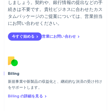
しましょう。契約や、銀行情報の提出などの手
ノルウェー
English
続きは不要です。貴社ビジネスに合わせたカス
ハンガリー
タムパッケージのご提案については、営業担当
English
フィンランド
にお問い合わせください。
English
Svenska
ブラジル
今すぐ始める
営業にお問い合わせ
Português
English
フランス
Français
English
ブルガリア
English
ベルギー
Nederlands
Français
Deutsch
English
ポーランド
Billing
English
新規事業や新製品の収益化と、継続的な決済の受け付け
ポルトガル
Português
English
をサポートします。
マルタ
Billing の詳細を見る
English
マレーシア
English
简体中文