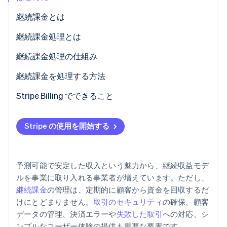
パートナー
Climate
継続課金とは
Stripe App Marketplace
カーボンリムーバル
継続課金処理とは
Identity
オンライン本人確認
継続課金処理の仕組み
継続課金を処理する方法
Stripe Billing でできること
Stripe Sessions 2026
Stripe が AI の経済インフラをどのように構築しているかを
Stripe の使用を開始する
ご覧ください。
こちらをご覧ください
予測可能で安定した収入という魅力から、継続収益モデ
ルを事業に取り入れる事業者が増えています。ただし、
継続課金
の管理は、定期的に顧客から資金を回収するだ
けにとどまりません。
取引のセキュリティ
の確保、顧客
データの管理、決済エラーや
失敗した取引
への対応、シ
ンプルなユーザー体験の提供も重要な要素です。