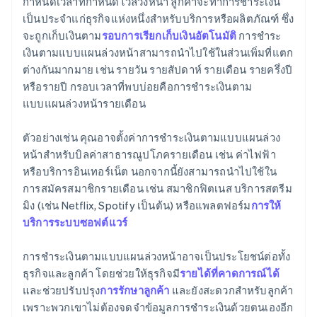
กำหนดเวลาที่กำหนดไว้ล่วงหน้า ลูกค้าจะทำการชำระเงิน
เป็นประจำแก่ธุรกิจแห่งหนึ่งสำหรับบริการหรือผลิตภัณฑ์ ซึ่ง
จะถูกเก็บเงินตาม
รอบการเรียกเก็บเงินอัตโนมัติ
การชำระ
เงินตามแบบแผนล่วงหน้าสามารถนำไปใช้ในส่วนเพิ่มที่แตก
ต่างกันมากมาย เช่น รายวัน รายสัปดาห์ รายเดือน รายครึ่งปี
หรือรายปี กรอบเวลาที่พบบ่อยคือการชำระเงินตาม
แบบแผนล่วงหน้ารายเดือน
ตัวอย่างเช่น คุณอาจตั้งค่าการชำระเงินตามแบบแผนล่วง
หน้าสำหรับบิลค่าสาธารณูปโภครายเดือน เช่น ค่าไฟฟ้า
หรือบริการอินเทอร์เน็ต นอกจากนี้ยังสามารถนำไปใช้ใน
การสมัครสมาชิกรายเดือน เช่น สมาชิกฟิตเนส บริการสตรีม
มิง (เช่น Netflix, Spotify เป็นต้น) หรือแพลตฟอร์ม
การให้
บริการระบบซอฟต์แวร์
การชำระเงินตามแบบแผนล่วงหน้าอาจเป็นประโยชน์ต่อทั้ง
ธุรกิจและลูกค้า โดยช่วยให้ธุรกิจมี
รายได้ที่คาดการณ์ได้
และช่วยปรับปรุง
การรักษาลูกค้า
และยังสะดวกสำหรับลูกค้า
เพราะพวกเขาไม่ต้องจดจำข้อมูลการชำระเงินด้วยตนเองอีก