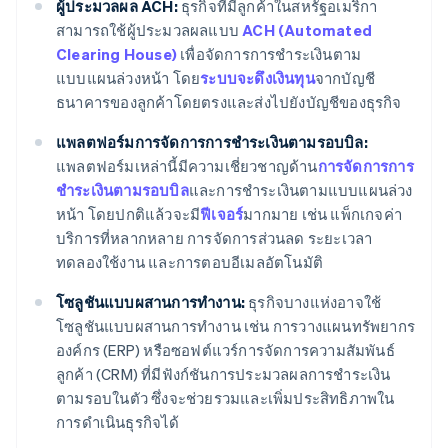
ผู้ประมวลผล ACH:
ธุรกิจที่มีลูกค้าในสหรัฐอเมริกา
สามารถใช้ผู้ประมวลผลแบบ
ACH (Automated
Clearing House)
เพื่อจัดการการชำระเงินตาม
แบบแผนล่วงหน้า โดย
ระบบจะดึงเงินทุน
จากบัญชี
ธนาคารของลูกค้าโดยตรงและส่งไปยังบัญชีของธุรกิจ
แพลตฟอร์มการจัดการการชำระเงินตามรอบบิล:
แพลตฟอร์มเหล่านี้มีความเชี่ยวชาญด้าน
การจัดการการ
ชำระเงินตามรอบบิล
และการชำระเงินตามแบบแผนล่วง
หน้า โดยปกติแล้วจะมี
ฟีเจอร์
มากมาย เช่น แพ็กเกจค่า
บริการที่หลากหลาย การจัดการส่วนลด ระยะเวลา
ทดลองใช้งาน และการตอบอีเมลอัตโนมัติ
โซลูชันแบบผสานการทำงาน:
ธุรกิจบางแห่งอาจใช้
โซลูชันแบบผสานการทำงาน เช่น การวางแผนทรัพยากร
องค์กร (ERP) หรือซอฟต์แวร์การจัดการความสัมพันธ์
ลูกค้า (CRM) ที่มีฟังก์ชันการประมวลผลการชำระเงิน
ตามรอบในตัว ซึ่งจะช่วยรวมและเพิ่มประสิทธิภาพใน
การดำเนินธุรกิจได้