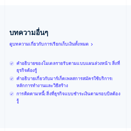
บราซิล
Português
English
บัลแกเรีย
English
เบลเยียม
บทความอื่นๆ
Nederlands
Français
Deutsch
English
โปรตุเกส
ดูบทความเกี่ยวกับการเรียกเก็บเงินทั้งหมด
Português
English
โปแลนด์
English
คำอธิบายของโมเดลรายรับตามแบบแผนล่วงหน้า: สิ่งที่
ฝรั่งเศส
Français
English
ธุรกิจต้องรู้
ฟินแลนด์
คำอธิบายเกี่ยวกับมาร์เก็ตเพลสการสมัครใช้บริการ:
English
Svenska
หลักการทำงานและวิธีสร้าง
มอลตา
English
การติดตามหนี้: สิ่งที่ธุรกิจแบบชำระเงินตามรอบบิลต้อง
มาเลเซีย
รู้
English
简体中文
เม็กซิโก
Español
English
ยิบรอลตาร์
English