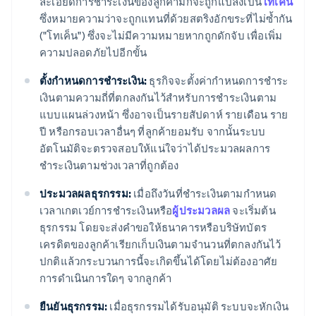
ละเอียดการชำระเงินของลูกค้ามักจะถูกแปลงเป็น
โทเค็น
ซึ่งหมายความว่าจะถูกแทนที่ด้วยสตริงอักขระที่ไม่ซ้ำกัน
("โทเค็น") ซึ่งจะไม่มีความหมายหากถูกดักจับ เพื่อเพิ่ม
ความปลอดภัยไปอีกขั้น
ตั้งกำหนดการชำระเงิน:
ธุรกิจจะตั้งค่ากำหนดการชำระ
เงินตามความถี่ที่ตกลงกันไว้สำหรับการชำระเงินตาม
แบบแผนล่วงหน้า ซึ่งอาจเป็นรายสัปดาห์ รายเดือน ราย
ปี หรือกรอบเวลาอื่นๆ ที่ลูกค้ายอมรับ จากนั้นระบบ
อัตโนมัติจะตรวจสอบให้แน่ใจว่าได้ประมวลผลการ
ชำระเงินตามช่วงเวลาที่ถูกต้อง
ประมวลผลธุรกรรม:
เมื่อถึงวันที่ชำระเงินตามกำหนด
เวลาเกตเวย์การชำระเงินหรือ
ผู้ประมวลผล
จะเริ่มต้น
ธุรกรรม โดยจะส่งคำขอให้ธนาคารหรือบริษัทบัตร
เครดิตของลูกค้าเรียกเก็บเงินตามจำนวนที่ตกลงกันไว้
ปกติแล้วกระบวนการนี้จะเกิดขึ้นได้โดยไม่ต้องอาศัย
การดำเนินการใดๆ จากลูกค้า
ยืนยันธุรกรรม:
เมื่อธุรกรรมได้รับอนุมัติ ระบบจะหักเงิน