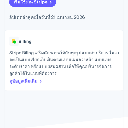
มากกว่า 125
ขายและ VAT
เริ่มใช้งาน Stripe
แพลตฟอร์ม
การใช้งาน
รายการ
Authorization
อัตโนมัติ
Revenue
แผนงานผลิตภัณฑ์
SaaS
ออกบัตรที่มีสเตเบิลคอยน์
Boost
Recognition
การประชุมประจำปีแบบ
รองรับอยู่
อัปเดตล่าสุดเมื่อวันที่ 21 เมษายน 2026
ยกระดับการ
เซสชัน
จัดเตรียมและจัดการ
ระบบ
ยอมรับการ
ตำแหน่งงาน
บริการด้วยเอเจนต์
อัตโนมัติ
ชำระเงิน
Link
ห้องข่าว
ตามอุตสาหกรรม
การชำระเงินที่
สำหรับการ
Stripe
Stripe Press
Sigma
รวดเร็วขึ้น
ทำบัญชี
Billing
รายงานที่
บริษัท AI
แหล่งข้อมูล
ออกแบบเอง
แวดวงครีเอเตอร์
Stripe Billing เสริมศักยภาพให้กับทุกรูปแบบค่าบริการ ไม่ว่า
Data
เกม
การติดต่อ
จะเป็นแบบเรียกเก็บเงินตามแบบแผนล่วงหน้า แบบแบ่ง
Pipeline
การบริการ การเดินทาง
การเชื่อมต่อการทำงาน
การซิงค์
และสันทนาการ
แอป
ระดับราคา หรือแบบผสมผสาน เพื่อให้คุณบริหารจัดการ
ติดต่อฝ่ายขาย
ข้อมูล
ประกันภัย
ตัวอย่างโค้ด
สมัครเป็นพาร์ทเนอร์
ลูกค้าได้ในแบบที่ต้องการ
สื่อและความบันเทิง
บล็อกของนักพัฒนา
องค์กรไม่แสวงผลกำไร
สถานะ API
ดูข้อมูลเพิ่มเติม
บริการเฉพาะทาง
ภาครัฐ
เพิ่มเติม
ธุรกิจค้าปลีก
Product roadmap
ดูสิ่งที่กำลังจะมาถึง
Radar
ระบบนิเวศ
การป้องกันการฉ้อโกง
Atlas