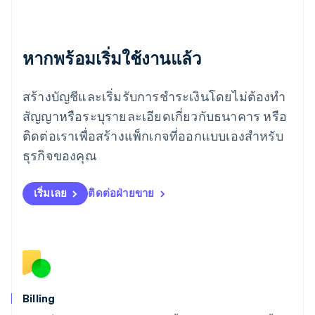
เยอรมนี
Deutsch
English
โรมาเนีย
หากพร้อมเริ่มใช้งานแล้ว
English
ลักเซมเบิร์ก
Français
Deutsch
English
สร้างบัญชีและเริ่มรับการชำระเงินโดยไม่ต้องทำ
ลัตเวีย
English
สัญญาหรือระบุรายละเอียดเกี่ยวกับธนาคาร หรือ
ลิกเตนสไตน์
ติดต่อเราเพื่อสร้างแพ็กเกจที่ออกแบบเองสำหรับ
Deutsch
English
ลิทัวเนีย
ธุรกิจของคุณ
English
สเปน
เริ่มเลย
ติดต่อฝ่ายขาย
Español
English
สโลวาเกีย
English
สโลวีเนีย
English
Italiano
สวิตเซอร์แลนด์
Deutsch
Français
Italiano
English
สวีเดน
Billing
Svenska
English