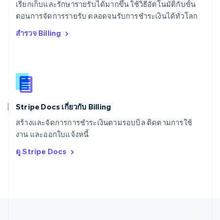
เรียกเก็บและรักษารายรับได้มากขึ้น ใช้วิธีอัตโนมัติกับขั้น
สหรัฐอเมริกา
English
Español
简体中文
ตอนการจัดการรายรับ ตลอดจนรับการชำระเงินได้ทั่วโลก
สหรัฐอาหรับเอมิเรตส์
สำรวจ Billing
English
สหราชอาณาจักร
English
สาธารณรัฐเช็ก
English
สิงคโปร์
English
简体中文
Stripe Docs เกี่ยวกับ Billing
ออสเตรเลีย
English
สร้างและจัดการการชำระเงินตามรอบบิล ติดตามการใช้
ออสเตรีย
งาน และออกใบแจ้งหนี้
Deutsch
English
อิตาลี
ดู Stripe Docs
Italiano
English
อินเดีย
English
เอสโตเนีย
English
ไอร์แลนด์
English