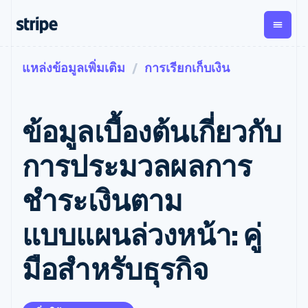
แหล่งข้อมูลเพิ่มเติม
การเรียกเก็บเงิน
ตามขั้น
เอกสารประกอบ
เรียนรู้
การชำระเงิน
รายรับ
การ
แพลตฟอ
จัดการ
และ
องค์กร
Stripe Docs
บล็อก
เงิน
มาร์เก็ต
Payments
Billing
ธุรกิจสตาร์ทอัพ
ข้อมูลอ้างอิงเกี่ยวกับ API
เรื่องราวจากลูกค้า
ข้อมูลเบื้องต้นเกี่ยวกับ
การชำระเงิน
รายรับตาม
เพลส
ไลบรารีและ SDK
คู่มือ
ออนไลน์
แบบแผนล่วง
Stripe Apps
Global
Payment links
หน้า
Metronome
Payouts
Conne
การประมวลผลการ
การชำร
ตามกรณีใช้งาน
การชำระเงิน
การเรียกเก็บ
เบิกจ่าย
เงินสำห
การสนับสนุน
แบบไม่ต้อง
เงินตามการ
ให้กับ
ชําระเงินตาม
แพลตฟอ
คู่มือ
การค้าแบบใช้เอเจนต์
เขียนโค้ด
Checkout
ใช้งาน
การชำระเงิน
บุคคลที่
อีคอมเมิร์ซ
รับการสนับสนุน
UI การชำระ
ตามรอบบิล
สาม
บริการทางการเงินที่ผสาน
รับการชำระเงินออนไลน์
แพ็กเกจการสนับสนุนที่ได้
การจัดการ
แบบแผนล่วงหน้า: คู่
เงินสำเร็จรูป
รวมในตัว
ติดตั้งใช้งานการชำระเงิน
รับการจัดการ
การชำระเงิน
Elements
การทำงานอัตโนมัติด้าน
สำเร็จรูป
บริการเฉพาะทาง
องค์ประกอบ UI
ตามรอบบิล
Invoicing
มือสําหรับธุรกิจ
การเงิน
สร้างแพลตฟอร์มหรือ
ครั้งเดียวหรือ
ที่ยืดหยุ่น
ธุรกิจทั่วโลก
มาร์เก็ตเพลส
ตามแบบแผน
วิธีการชำระ
การชำระเงินในแอป
จัดการการชำระเงินตาม
เงิน
ล่วงหน้า
Tax
มาร์เก็ตเพลส
รอบบิล
เข้าถึงได้
คิดภาษีการ
บริษัท
การจัดการเงิน
เสนอการเรียกเก็บเงินตาม