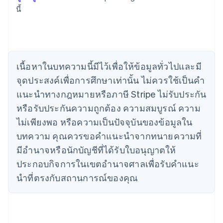
เขตบริหารพิเศษฮ่องกง ประเทศจีน
นี้
English
简体中文
แคนาดา
English
Français
โครเอเชีย
English
Italiano
เนื้อหาในบทความนี้มีไว้เพื่อให้ข้อมูลทั่วไปและมี
จีนแผ่นดินใหญ่
จุดประสงค์เพื่อการศึกษาเท่านั้น ไม่ควรใช้เป็นคํา
简体中文
English
ไซปรัส
แนะนําทางกฎหมายหรือภาษี Stripe ไม่รับประกัน
English
หรือรับประกันความถูกต้อง ความสมบูรณ์ ความ
ญี่ปุ่น
日本語
English
ไม่เพียงพอ หรือความเป็นปัจจุบันของข้อมูลใน
เดนมาร์ก
บทความ คุณควรขอคําแนะนําจากทนายความที่
English
ไทย
มีอํานาจหรือนักบัญชีที่ได้รับใบอนุญาตให้
ไทย
English
ประกอบกิจการในเขตอํานาจศาลเพื่อรับคําแนะ
นอร์เวย์
นําที่ตรงกับสถานการณ์ของคุณ
English
นิวซีแลนด์
English
เนเธอร์แลนด์
Nederlands
English