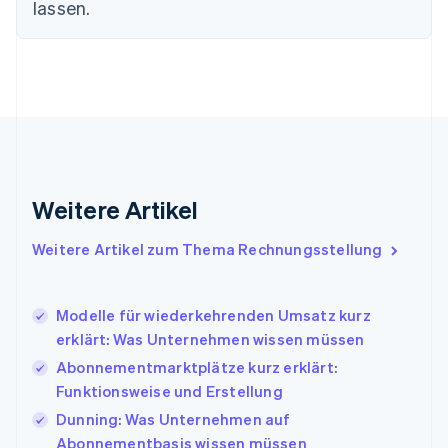
lassen.
Frankreich
Français
English
Gibraltar
English
Griechenland
English
Indien
English
Irland
Weitere Artikel
English
Italien
Italiano
English
Weitere Artikel zum Thema Rechnungsstellung
Japan
日本語
English
Kanada
Modelle für wiederkehrenden Umsatz kurz
English
Français
erklärt: Was Unternehmen wissen müssen
Kroatien
English
Italiano
Abonnementmarktplätze kurz erklärt:
Lettland
Funktionsweise und Erstellung
English
Dunning: Was Unternehmen auf
Liechtenstein
Abonnementbasis wissen müssen
Deutsch
English