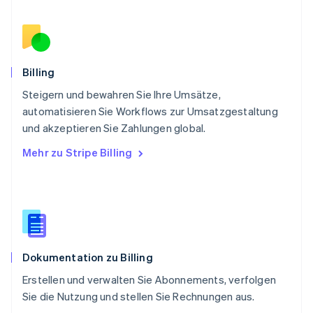
Rumänien
English
Schweden
Svenska
English
Schweiz
Billing
Deutsch
Français
Italiano
English
Steigern und bewahren Sie Ihre Umsätze,
Singapur
English
简体中文
automatisieren Sie Workflows zur Umsatzgestaltung
Slowakei
und akzeptieren Sie Zahlungen global.
English
Mehr zu Stripe Billing
Slowenien
English
Italiano
Sonderverwaltungsregion Hongkong,
China
English
简体中文
Spanien
Español
English
Dokumentation zu Billing
Thailand
ไทย
English
Erstellen und verwalten Sie Abonnements, verfolgen
Tschechische Republik
Sie die Nutzung und stellen Sie Rechnungen aus.
English