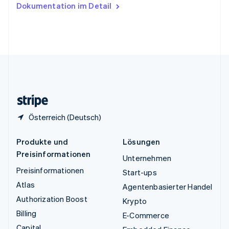
Ungarn
Dokumentation im Detail
English
Vereinigte Arabische Emirate
English
Vereinigte Staaten
English
Español
简体中文
Vereinigtes Königreich
English
Zypern
English
Österreich (Deutsch)
Produkte und
Lösungen
Preisinformationen
Unternehmen
Preisinformationen
Start-ups
Atlas
Agentenbasierter Handel
Authorization Boost
Krypto
Billing
E-Commerce
Capital