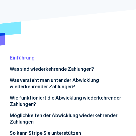
Betrugsprävention
Ecosystem
Atlas
Start-up-Gründung
Partner
Stripe App-Marktplatz
Climate
CO₂-Entnahme
Identity
Online-Identitätsprüfung
Einführung
Was sind wiederkehrende Zahlungen?
Was versteht man unter der Abwicklung
Stripe-Sessions 2026
wiederkehrender Zahlungen?
Erfahren Sie, wie Stripe Lösungen für die Wirts
Jetzt ansehen
Wie funktioniert die Abwicklung wiederkehrender
Zahlungen?
Möglichkeiten der Abwicklung wiederkehrender
Zahlungen
So kann Stripe Sie unterstützen