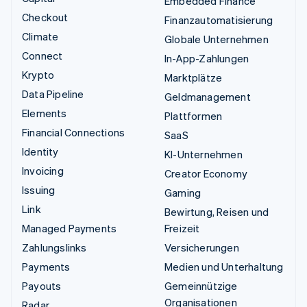
Embedded Finance
Checkout
Finanzautomatisierung
Climate
Globale Unternehmen
Connect
In-App-Zahlungen
Krypto
Marktplätze
Data Pipeline
Geldmanagement
Elements
Plattformen
Financial Connections
SaaS
Identity
KI-Unternehmen
Invoicing
Creator Economy
Issuing
Gaming
Link
Bewirtung, Reisen und
Managed Payments
Freizeit
Zahlungslinks
Versicherungen
Payments
Medien und Unterhaltung
Payouts
Gemeinnützige
Organisationen
Radar