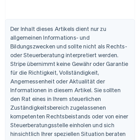
Der Inhalt dieses Artikels dient nur zu
Australien
allgemeinen Informations- und
English
Belgien
Bildungszwecken und sollte nicht als Rechts-
Nederlands
Français
Deutsch
English
oder Steuerberatung interpretiert werden.
Brasilien
Stripe übernimmt keine Gewähr oder Garantie
Português
English
Bulgarien
für die Richtigkeit, Vollständigkeit,
English
Angemessenheit oder Aktualität der
Dänemark
Informationen in diesem Artikel. Sie sollten
English
Deutschland
den Rat eines in Ihrem steuerlichen
Deutsch
English
Zuständigkeitsbereich zugelassenen
Estland
English
kompetenten Rechtsbeistands oder von einer
Festlandchina
Steuerberatungsstelle einholen und sich
简体中文
English
Finnland
hinsichtlich Ihrer speziellen Situation beraten
English
Svenska