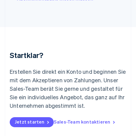
Litauen
English
Luxemburg
Français
Deutsch
English
Malaysia
English
简体中文
Malta
English
Startklar?
Mexiko
Español
English
Neuseeland
Erstellen Sie direkt ein Konto und beginnen Sie
English
mit dem Akzeptieren von Zahlungen. Unser
Niederlande
Nederlands
English
Sales-Team berät Sie gerne und gestaltet für
Norwegen
Sie ein individuelles Angebot, das ganz auf Ihr
English
Österreich
Unternehmen abgestimmt ist.
Deutsch
English
Polen
Jetzt starten
Sales-Team kontaktieren
English
Portugal
Português
English