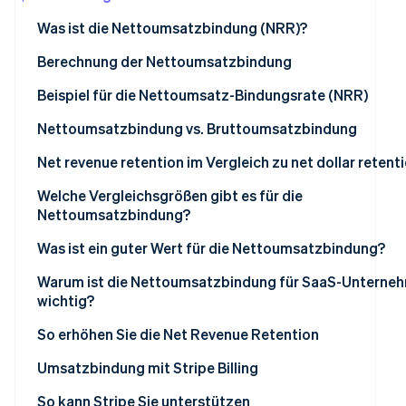
Betrugsprävention
Ecosystem
Was ist die Nettoumsatzbindung (NRR)?
Atlas
Start-up-Gründung
Partner
Berechnung der Nettoumsatzbindung
Stripe App-Marktplatz
Climate
Beispiel für die Nettoumsatz-Bindungsrate (NRR)
CO₂-Entnahme
Identity
Nettoumsatzbindung vs. Bruttoumsatzbindung
Online-Identitätsprüfung
Wann GRR verwendet werden sollte
Net revenue retention im Vergleich zu net dollar retent
Wann NRR verwendet werden sollte
Welche Vergleichsgrößen gibt es für die
Nettoumsatzbindung?
Stripe-Sessions 2026
Was ist ein guter Wert für die Nettoumsatzbindung?
Erfahren Sie, wie Stripe Lösungen für die Wir
Jetzt ansehen
Warum ist die Nettoumsatzbindung für SaaS-Unterne
wichtig?
So erhöhen Sie die Net Revenue Retention
Umsatzbindung mit Stripe Billing
So kann Stripe Sie unterstützen