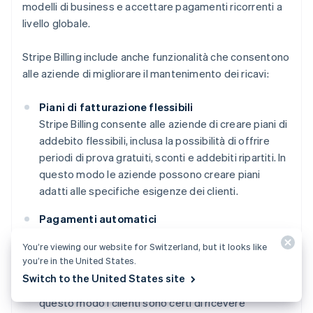
modelli di business e accettare pagamenti ricorrenti a
livello globale.
Stripe Billing include anche funzionalità che consentono
alle aziende di migliorare il mantenimento dei ricavi:
Piani di fatturazione flessibili
Stripe Billing consente alle aziende di creare piani di
addebito flessibili, inclusa la possibilità di offrire
periodi di prova gratuiti, sconti e addebiti ripartiti. In
questo modo le aziende possono creare piani
adatti alle specifiche esigenze dei clienti.
Pagamenti automatici
Stripe Billing supporta i pagamenti automatici,
You’re viewing our website for Switzerland, but it looks like
pertanto le aziende possono emettere fattura ai
you’re in the United States.
propri clienti su base ricorrente senza dover
Switch to the United States site
elaborare manualmente i singoli pagamenti. In
questo modo i clienti sono certi di ricevere