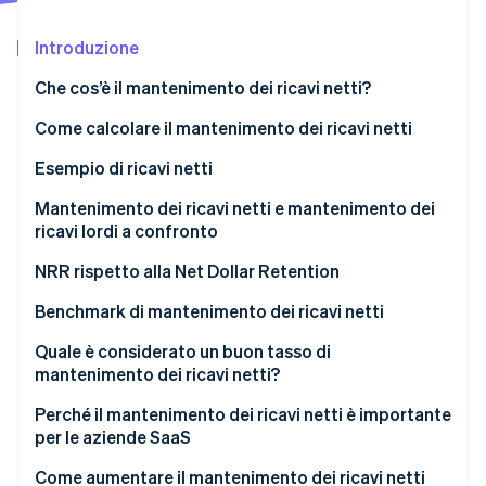
Scopri cosa ti aspetta
Introduzione
Radar
Ecosistema
Prevenzione delle frodi
Che cos’è il mantenimento dei ricavi netti?
Partner
Atlas
Stripe App Marketplace
Costituzione di start-up
Come calcolare il mantenimento dei ricavi netti
Climate
Esempio di ricavi netti
Rimozione del carbonio
Identity
Mantenimento dei ricavi netti e mantenimento dei
Verifica online dell'identità
ricavi lordi a confronto
Quando usare il GRR
NRR rispetto alla Net Dollar Retention
Quando usare l’NRR
Benchmark di mantenimento dei ricavi netti
Quale è considerato un buon tasso di
Stripe Sessions 2026
Scopri come Stripe sta costruendo l'infrastruttura economi
mantenimento dei ricavi netti?
Guarda ora
Perché il mantenimento dei ricavi netti è importante
per le aziende SaaS
Come aumentare il mantenimento dei ricavi netti