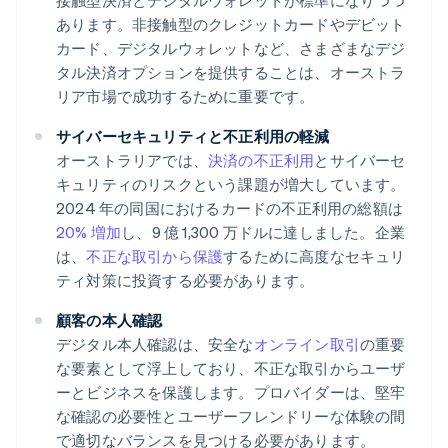
接触型決済とデジタルウォレットが標準になりつつ
あります。非接触型のクレジットカードやデビット
カード、デジタルウォレットなど、さまざまなデジ
タル決済オプションを提供することは、オーストラ
リア市場で成功するために重要です。
サイバーセキュリティと不正利用の軽減
オーストラリアでは、
決済の不正利用
とサイバーセ
キュリティのリスクという課題が増大しています。
2024 年の同国におけるカードの不正利用の総額は
20% 増加
し、9 億 1,300 万ドルに達しました。企業
は、
不正な取引から保護
するために高度なセキュリ
ティ対策に投資する必要があります。
顧客の本人確認
デジタル本人確認は、安全な
オンライン取引
の重要
な要素として浮上しており、不正な取引からユーザ
ーとビジネスを保護します。プロバイダーは、堅牢
な確認の必要性とユーザーフレンドリーな体験の間
で適切なバランスを見つける必要があります。