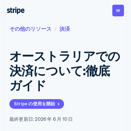
その他のリソース
決済
企業規模別
ドキュメント
学ぶ
支払い
収益
資金管
プラッ
理
フォー
大企業向け
Stripe のドキュメント
ブログ
とマー
Payments
Billing
スタートアップ向け
API リファレンス
導入事例
オーストラリアでの
オンライン決
経常収益
ットプ
Global
ライブラリと SDK
ガイド
済
Metronome
Payouts
イス
Stripe Apps
Managed
決済について:徹底
従量課金
Payments
第三者
Connec
ユースケース別
マーチャント
サブスクリ
への入
サポート
プション
オブレコード
金
ガイド
プラッ
ガイド
エージェンティックコマ
サブスクリ
ソリューショ
Payment links
フォー
ース
サポートに問い合わせる
プションの
ン
決済の
E コマース / ECサイト
オンライン決済を受け付
管理サポートプラン
コーディング
管理
Invoicing
築
埋込型金融
け
プロフェッショナルサー
1 回限りまた
不要の決済ペ
Stripe の使用を開始
請求・財務関連
構築済みの決済を実装
ビス
は継続
ージ
Checkout
グローバルビジネス
プラットフォームまたは
構築済み決済
Tax
アプリ内決済
マーケットプレイスを構
消費税と
UI
最終更新日: 2026 年 6 月 10 日
マーケットプレイス
築する
VAT の自動
Elements
資金管理
サブスクリプションを管
柔軟な UI コン
計算
Revenue
会社
プラットフォーム
理