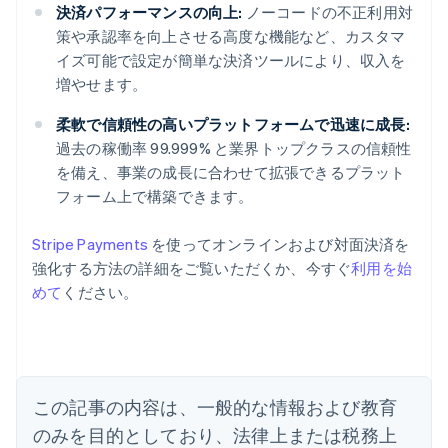
決済パフォーマンスの向上:
ノーコードの不正利用対
策や承認率を向上させる高度な機能など、カスタマ
イズ可能で設定が簡単な決済ツールにより、収入を
増やせます。
柔軟で信頼性の高いプラットフォームで迅速に成長:
過去の稼働率 99.999% と業界トップクラスの信頼性
を備え、事業の成長に合わせて拡張できるプラット
フォーム上で構築できます。
アイルランド
Stripe Payments
を使ってオンラインおよび対面決済を
English
強化する方法の詳細をご覧いただくか、今すぐ
利用を始
アメリカ
めて
ください。
English
Español
简体中文
アラブ首長国連邦
English
イギリス
English
イタリア
この記事の内容は、一般的な情報および教育
Italiano
English
インド
のみを目的としており、法律上または税務上