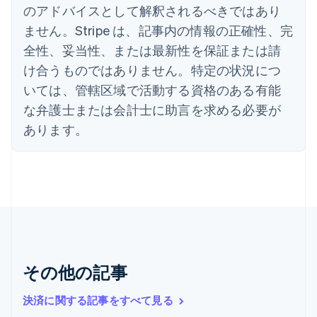
English
のアドバイスとして解釈されるべきではあり
エストニア
ません。Stripe は、記事内の情報の正確性、完
English
オーストラリア
全性、妥当性、または最新性を保証または請
English
け合うものではありません。特定の状況につ
オーストリア
いては、管轄区域で活動する資格のある有能
Deutsch
English
オランダ
な弁護士または会計士に助言を求める必要が
Nederlands
English
あります。
カナダ
English
Français
キプロス
English
ギリシア
English
クロアチア
English
Italiano
ジブラルタル
English
その他の記事
シンガポール
English
简体中文
決済に関する記事をすべて見る
スイス