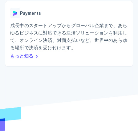
Recognition
ポーネント
SaaS
従量課金請求を提供
決済手段
製品ロードマップ
ステーブルコイン担保型
会計管理の
125 以上の決
Payments
Sessions 年次カンファ
のカードを発行
自動化
済手段を利用
レンス
エージェントによるサー
Stripe
可能
Terminal
成長中のスタートアップからグローバル企業まで、あら
採用情報
ビスのプロビジョニング
Sigma
業種別
対面支払い
ニュースルーム
と管理
ゆるビジネスに対応できる決済ソリューションを利用し
カスタムレ
Authorization
Stripe Press
て、オンライン決済、対面支払いなど、世界中のあらゆ
ポート
Boost
AI 企業
Data
決済成功率の
る場所で決済を受け付けます。
クリエイターエコノミ―
Pipeline
最適化
ゲーム
もっと知る
リソース
データの同
Link
ホスピタリティ、旅行、
お問い合わせ
期
スピーディー
レジャー
な決済
保険
アプリへの導入
営業にお問い合わせ
メディアおよびエンター
コードサンプル
パートナーになる
テインメント
開発者のブログ
非営利団体
API ステータス
プロフェッショナルサー
その他
ビス
Product roadmap
パブリックセクター
今後の予定を確認
小売業
Radar
不正防止
エコシステム
Atlas
スタートアップの企業設立