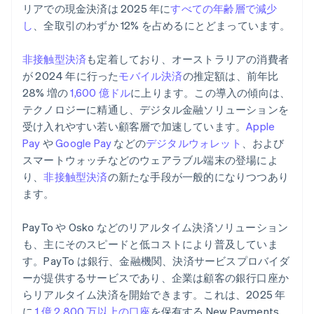
リアでの現金決済は 2025 年に
すべての年齢層で減少
し
、全取引のわずか 12% を占めるにとどまっています。
非接触型決済
も定着しており、オーストラリアの消費者
が 2024 年に行った
モバイル決済
の推定額は、前年比
28% 増の
1,600 億ドル
に上ります。この導入の傾向は、
テクノロジーに精通し、デジタル金融ソリューションを
受け入れやすい若い顧客層で加速しています。
Apple
Pay
や
Google Pay
などの
デジタルウォレット
、および
スマートウォッチなどのウェアラブル端末の登場によ
り、
非接触型決済
の新たな手段が一般的になりつつあり
ます。
PayTo や Osko などのリアルタイム決済ソリューション
も、主にそのスピードと低コストにより普及していま
す。PayTo は銀行、金融機関、決済サービスプロバイダ
ーが提供するサービスであり、企業は顧客の銀行口座か
らリアルタイム決済を開始できます。これは、2025 年
に
1 億 2,800 万以上の口座
を保有する New Payments