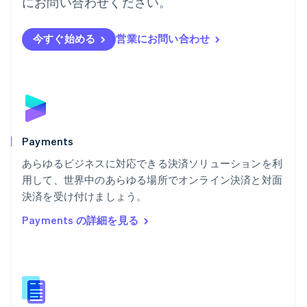
にお問い合わせください。
English
フィンランド
English
Svenska
今すぐ始める
営業にお問い合わせ
ブラジル
Português
English
フランス
Français
English
ブルガリア
English
ベルギー
Nederlands
Français
Deutsch
English
Payments
ポーランド
あらゆるビジネスに対応できる決済ソリューションを利
English
用して、世界中のあらゆる場所でオンライン決済と対面
ポルトガル
Português
English
決済を受け付けましょう。
マルタ
Payments の詳細を見る
English
マレーシア
English
简体中文
メキシコ
Español
English
ラトビア