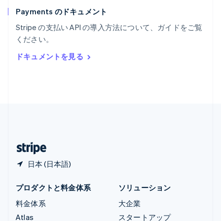
English
Payments のドキュメント
リトアニア
English
Stripe の支払い API の導入方法について、ガイドをご覧
リヒテンシュタイン
ください。
Deutsch
English
ルーマニア
ドキュメントを見る
English
ルクセンブルグ
Français
Deutsch
English
中国香港特別行政区
English
简体中文
中国本土
简体中文
English
日本
日本語
English
日本 (日本語)
プロダクトと料金体系
ソリューション
料金体系
大企業
Atlas
スタートアップ