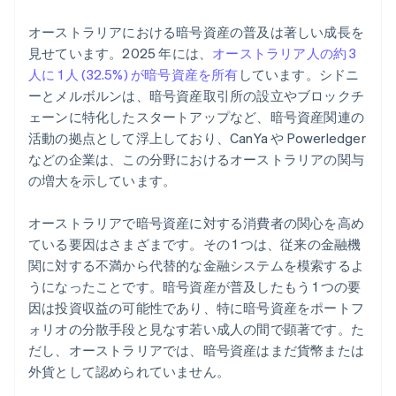
オーストラリアにおける暗号資産の普及は著しい成長を
見せています。2025 年には、
オーストラリア人の約 3
人に 1 人 (32.5%) が暗号資産を所有
しています。シドニ
ーとメルボルンは、暗号資産取引所の設立やブロックチ
ェーンに特化したスタートアップなど、暗号資産関連の
活動の拠点として浮上しており、CanYa や Powerledger
などの企業は、この分野におけるオーストラリアの関与
の増大を示しています。
オーストラリアで暗号資産に対する消費者の関心を高め
ている要因はさまざまです。その 1 つは、従来の金融機
関に対する不満から代替的な金融システムを模索するよ
うになったことです。暗号資産が普及したもう 1 つの要
因は投資収益の可能性であり、特に暗号資産をポートフ
ォリオの分散手段と見なす若い成人の間で顕著です。た
だし、オーストラリアでは、暗号資産はまだ貨幣または
外貨として認められていません。