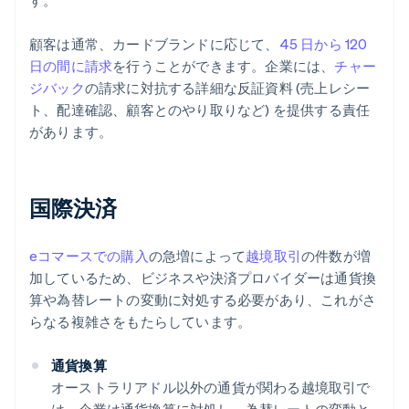
す。
顧客は通常、カードブランドに応じて、
45 日から 120
日の間に請求
を行うことができます。企業には、
チャー
ジバック
の請求に対抗する詳細な反証資料 (売上レシー
ト、配達確認、顧客とのやり取りなど) を提供する責任
があります。
国際決済
eコマースでの購入
の急増によって
越境取引
の件数が増
加しているため、ビジネスや決済プロバイダーは通貨換
算や為替レートの変動に対処する必要があり、これがさ
らなる複雑さをもたらしています。
通貨換算
オーストラリアドル以外の通貨が関わる越境取引で