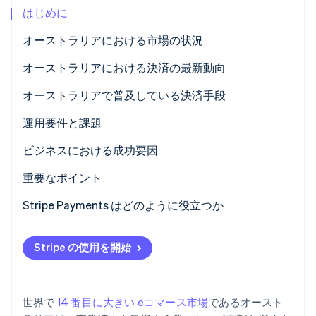
はじめに
パートナー
Climate
Stripe App Marketplace
カーボンリムーバル
オーストラリアにおける市場の状況
Identity
オーストラリアにおける決済の最新動向
オンライン本人確認
オーストラリアで普及している決済手段
現在の使用状況
運用要件と課題
B2C 決済手段
税金
ビジネスにおける成功要因
Stripe Sessions 2026
Stripe が AI の経済インフラをどのように構築しているかを
B2B 決済手段
チャージバックと不審請求の申し立て
重要なポイント
ご覧ください。
こちらをご覧ください
国際決済
Stripe Payments はどのように役立つか
セキュリティとプライバシー
Stripe の使用を開始
世界で
14 番目に大きい eコマース市場
であるオースト