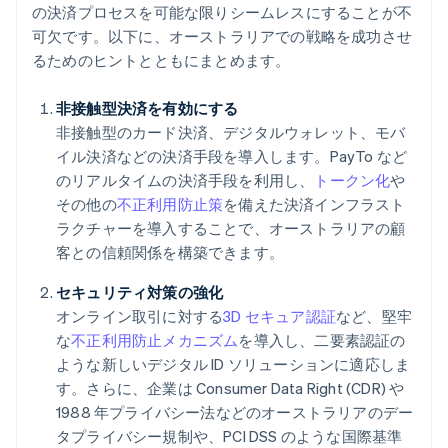
の決済プロセスを可能な限りシームレスにすることが不
可欠です。以下に、オーストラリアでの戦略を成功させ
るためのヒントとともにまとめます。
非接触型決済を有効にする
非接触型のカード決済、デジタルウォレット、モバ
イル決済などの決済手段を導入します。PayTo など
のリアルタイムの決済手段を利用し、
トークン化
や
その他の
不正利用防止策
を備えた決済インフラスト
ラクチャーを導入することで、オーストラリアの顧
客との信頼関係を構築できます。
セキュリティ対策の強化
オンライン取引に対する
3D セキュア認証
など、堅牢
な
不正利用防止メカニズム
を導入し、二要素認証の
ような新しいデジタル ID ソリューションに適応しま
す。さらに、企業は Consumer Data Right (CDR) や
1988 年プライバシー法などのオーストラリアのデー
タプライバシー規制や、PCI DSS のような国際基準