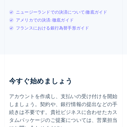
Deutsch
Français
Italiano
English
スウェーデン
ニュージーランドでの決済について:徹底ガイド
Svenska
English
スペイン
アメリカでの決済: 徹底ガイド
Español
English
フランスにおける銀行為替手形ガイド
スロバキア
English
スロベニア
English
Italiano
タイ
ไทย
English
チェコ共和国
English
デンマーク
今すぐ始めましょう
English
ドイツ
Deutsch
English
アカウントを作成し、支払いの受け付けを開始
ニュージーランド
しましょう。契約や、銀行情報の提出などの手
English
ノルウェー
続きは不要です。貴社ビジネスに合わせたカス
English
タムパッケージのご提案については、営業担当
ハンガリー