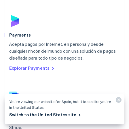
Malasia
English
简体中文
Malta
English
México
Español
English
Payments
Noruega
Acepta pagos por Internet, en persona y desde
English
cualquier rincón del mundo con una solución de pagos
Nueva Zelanda
English
diseñada para todo tipo de negocios.
Países Bajos
Explorar Payments
Nederlands
English
Polonia
English
Portugal
Português
English
RAE de Hong Kong, China
You’re viewing our website for Spain, but it looks like you’re
English
简体中文
in the United States.
Documentación de Payments
Reino Unido
Switch to the United States site
English
Encuentra una guía para integrar las API de pagos de
República Checa
Stripe.
English