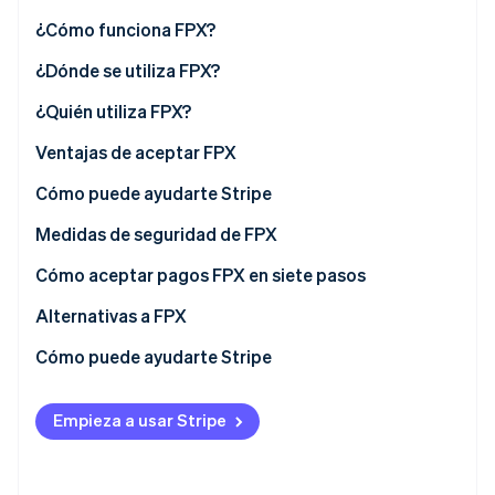
Sector público
Radar
¿Cómo funciona FPX?
Comercio minorista
Prevención de fraude
¿Dónde se utiliza FPX?
Atlas
Constitución de una startup
¿Quién utiliza FPX?
Ecosystem
Climate
Negocios de comercio electrónico y minoristas
Ventajas de aceptar FPX
Eliminación de dióxido de carbono
Socios
Stripe App Marketplace
Identity
Proveedores de servicios
Cómo puede ayudarte Stripe
Verificación de identidad en línea
Pymes (pequeñas y medianas empresas)
Medidas de seguridad de FPX
Clientes digitales
Cómo aceptar pagos FPX en siete pasos
Alternativas a FPX
Stripe Sessions 2026
Cómo puede ayudarte Stripe
Descubre cómo Stripe está construyendo la infraestructu
para la IA.
Ver ahora
Empieza a usar Stripe