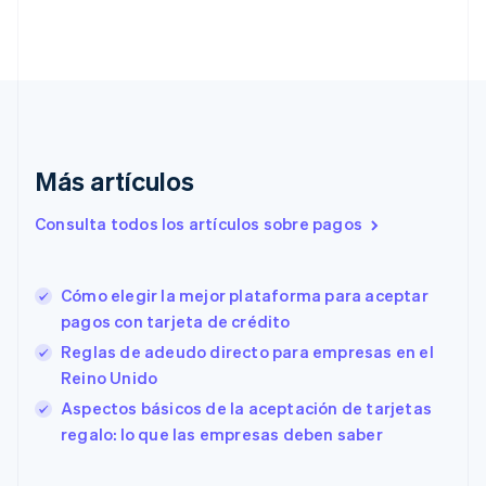
Chipre
English
Croacia
English
Italiano
Dinamarca
English
Emiratos Árabes Unidos
English
Más artículos
Eslovaquia
Consulta todos los artículos sobre pagos
English
Eslovenia
English
Italiano
España
Cómo elegir la mejor plataforma para aceptar
Español
English
pagos con tarjeta de crédito
Estados Unidos
Reglas de adeudo directo para empresas en el
English
Español
简体中文
Estonia
Reino Unido
English
Aspectos básicos de la aceptación de tarjetas
Finlandia
regalo: lo que las empresas deben saber
English
Svenska
Francia
Français
English