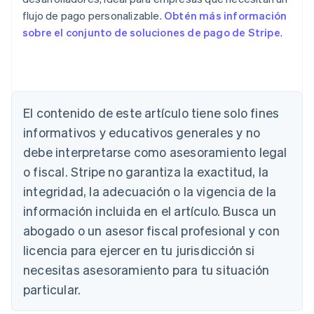
flujo de pago personalizable.
Obtén más información
sobre el conjunto de soluciones de pago de Stripe
.
Alemania
El contenido de este artículo tiene solo fines
Deutsch
English
Australia
informativos y educativos generales y no
English
debe interpretarse como asesoramiento legal
Austria
o fiscal. Stripe no garantiza la exactitud, la
Deutsch
English
Bélgica
integridad, la adecuación o la vigencia de la
Nederlands
Français
Deutsch
English
información incluida en el artículo. Busca un
Brasil
abogado o un asesor fiscal profesional y con
Português
English
Bulgaria
licencia para ejercer en tu jurisdicción si
English
necesitas asesoramiento para tu situación
Canadá
English
Français
particular.
China continental
简体中文
English