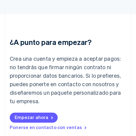
Gibraltar
English
Grecia
English
Hungría
English
¿A punto para empezar?
India
English
Irlanda
Crea una cuenta y empieza a aceptar pagos:
English
no tendrás que firmar ningún contrato ni
Italia
proporcionar datos bancarios. Si lo prefieres,
Italiano
English
Japón
puedes ponerte en contacto con nosotros y
日本語
English
diseñaremos un paquete personalizado para
Letonia
English
tu empresa.
Liechtenstein
Deutsch
English
Empezar ahora
Lituania
English
Ponerse en contacto con ventas
Luxemburgo
Français
Deutsch
English