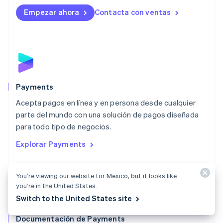
English
Empezar ahora
Contacta con ventas
Luxemburgo
Français
Deutsch
English
Malasia
English
简体中文
Malta
English
México
Español
English
Payments
Noruega
Acepta pagos en línea y en persona desde cualquier
English
parte del mundo con una solución de pagos diseñada
Nueva Zelandia
English
para todo tipo de negocios.
Países Bajos
Explorar Payments
Nederlands
English
Polonia
English
You’re viewing our website for Mexico, but it looks like
Portugal
you’re in the United States.
Português
English
Switch to the United States site
RAE de Hong Kong, China
English
简体中文
Documentación de Payments
Reino Unido