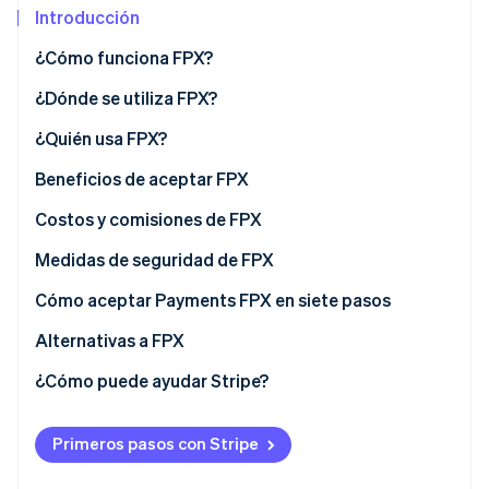
Introducción
¿Cómo funciona FPX?
Ecosistema
¿Dónde se utiliza FPX?
Sesiones de Stripe 2026
Socios
Descubre cómo Stripe construye la infraestructura económi
¿Quién usa FPX?
Stripe App Marketplace
Mirar ahora
Comercio electrónico y empresas minoristas
Beneficios de aceptar FPX
Proveedores de servicios
Acceso a información del cliente
Costos y comisiones de FPX
Pymes (pequeñas y medianas empresas)
Medidas de seguridad de FPX
Clientes digitales
Cómo aceptar Payments FPX en siete pasos
Alternativas a FPX
¿Cómo puede ayudar Stripe?
Primeros pasos con Stripe