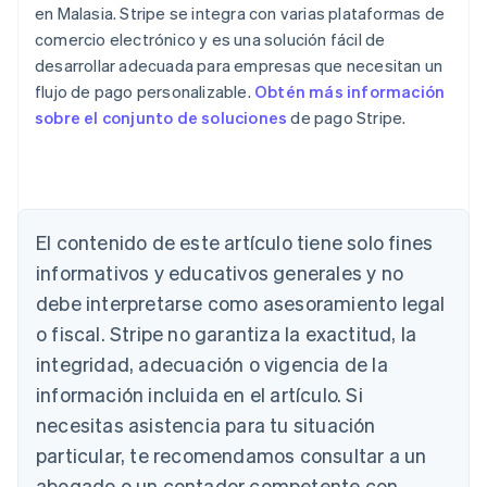
en Malasia. Stripe se integra con varias plataformas de
comercio electrónico y es una solución fácil de
desarrollar adecuada para empresas que necesitan un
flujo de pago personalizable.
Obtén más información
sobre el conjunto de soluciones
de pago Stripe.
Alemania
El contenido de este artículo tiene solo fines
Deutsch
English
Australia
informativos y educativos generales y no
English
debe interpretarse como asesoramiento legal
Austria
Deutsch
English
o fiscal. Stripe no garantiza la exactitud, la
Bélgica
integridad, adecuación o vigencia de la
Nederlands
Français
Deutsch
English
Brasil
información incluida en el artículo. Si
Português
English
necesitas asistencia para tu situación
Bulgaria
particular, te recomendamos consultar a un
English
Canadá
abogado o un contador competente con