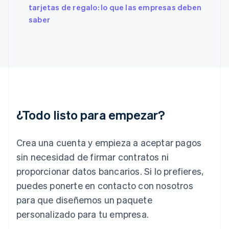
English
Svenska
tarjetas de regalo: lo que las empresas deben
Francia
saber
Français
English
Gibraltar
English
Grecia
English
Hungría
English
India
English
¿Todo listo para empezar?
Irlanda
English
Crea una cuenta y empieza a aceptar pagos
Italia
Italiano
English
sin necesidad de firmar contratos ni
Japón
proporcionar datos bancarios. Si lo prefieres,
日本語
English
Letonia
puedes ponerte en contacto con nosotros
English
para que diseñemos un paquete
Liechtenstein
personalizado para tu empresa.
Deutsch
English
Lituania