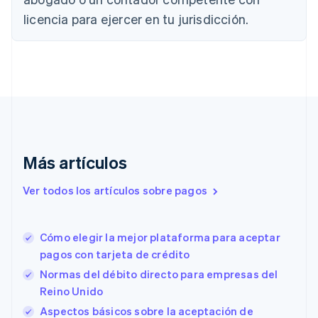
English
Français
licencia para ejercer en tu jurisdicción.
China continental
简体中文
English
Chipre
English
Croacia
English
Italiano
Dinamarca
English
Emiratos Árabes Unidos
English
Más artículos
Eslovaquia
English
Ver todos los artículos sobre pagos
Eslovenia
English
Italiano
España
Cómo elegir la mejor plataforma para aceptar
Español
English
pagos con tarjeta de crédito
Estados Unidos
English
Español
简体中文
Normas del débito directo para empresas del
Estonia
Reino Unido
English
Aspectos básicos sobre la aceptación de
Finlandia