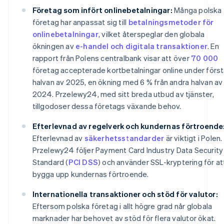
Företag som infört onlinebetalningar:
Många polska
företag har anpassat sig till
betalningsmetoder för
onlinebetalningar
, vilket återspeglar den globala
ökningen av
e-handel och digitala transaktioner
. En
rapport från Polens centralbank visar att över
70 000
företag accepterade kortbetalningar online under förs
halvan av 2025, en ökning med 6 % från andra halvan av
2024. Przelewy24, med sitt breda utbud av tjänster,
tillgodoser dessa företags växande behov.
Efterlevnad av regelverk och kundernas förtroende
Efterlevnad av
säkerhetsstandarder
är viktigt i Polen.
Przelewy24 följer Payment Card Industry Data Security
Standard (
PCI DSS
) och använder SSL-kryptering för at
bygga upp kundernas förtroende.
Internationella transaktioner och stöd för valutor:
Eftersom polska företag i allt högre grad når globala
marknader har behovet av stöd för flera valutor ökat.