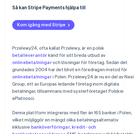
Datasäkerhet och integritet
För företag utanför Polen
Omfattande betalningsgateways
Så kan Stripe Payments hjälpa till
Kontinuerlig övervakning och förbättring
Förbjudna företagskategorier
Specialiserade betalningslösningar
Kom igång med Stripe
Allmänna överväganden
Przelewy24, ofta kallat Przelewy, är en polsk
betalleverantör
känd för sitt breda utbud av
onlinebetalningar
och lösningar för företag. Sedan det
grundades 2004 har det blivit en föredragen metod för
onlinebetalningar
i Polen. Przelewy24 är nu en del av Nexi
Group, ett av Europas ledande företag inom digitala
betalningar, tillsammans med systerföretaget Polskie
ePlatnosci.
Denna plattform integreras med fler än 165 banker i Polen,
vilket möjliggör en mängd olika betalningsalternativ
inklusive
banköverföringar
,
kredit- och
bankkortstransaktioner
, SMS-betalningar och förbetalda