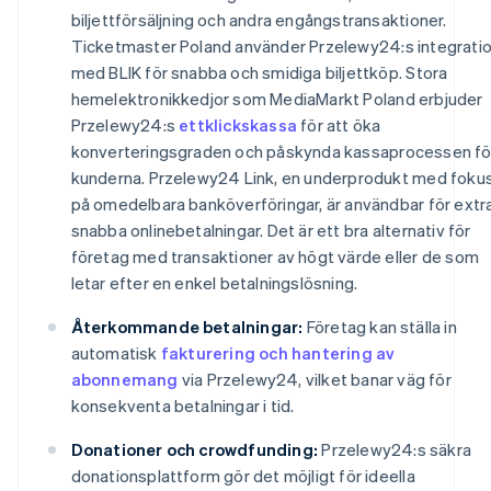
biljettförsäljning och andra engångstransaktioner.
Ticketmaster Poland använder Przelewy24:s integrati
med BLIK för snabba och smidiga biljettköp. Stora
hemelektronikkedjor som MediaMarkt Poland erbjuder
Przelewy24:s
ettklickskassa
för att öka
konverteringsgraden och påskynda kassaprocessen fö
kunderna. Przelewy24 Link, en underprodukt med foku
på omedelbara banköverföringar, är användbar för extr
snabba onlinebetalningar. Det är ett bra alternativ för
företag med transaktioner av högt värde eller de som
letar efter en enkel betalningslösning.
Återkommande betalningar:
Företag kan ställa in
automatisk
fakturering och hantering av
abonnemang
via Przelewy24, vilket banar väg för
konsekventa betalningar i tid.
Donationer och crowdfunding:
Przelewy24:s säkra
donationsplattform gör det möjligt för ideella