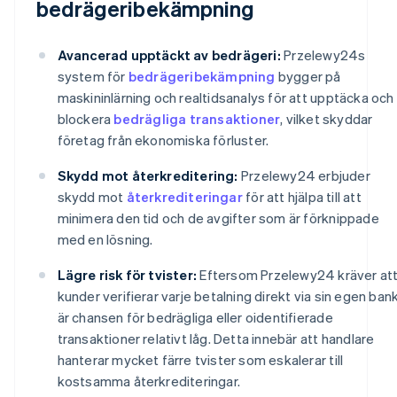
bedrägeribekämpning
Avancerad upptäckt av bedrägeri:
Przelewy24s
system för
bedrägeribekämpning
bygger på
maskininlärning och realtidsanalys för att upptäcka och
blockera
bedrägliga transaktioner
, vilket skyddar
företag från ekonomiska förluster.
Skydd mot återkreditering:
Przelewy24 erbjuder
skydd mot
återkrediteringar
för att hjälpa till att
minimera den tid och de avgifter som är förknippade
med en lösning.
Lägre risk för tvister:
Eftersom Przelewy24 kräver at
kunder verifierar varje betalning direkt via sin egen ban
är chansen för bedrägliga eller oidentifierade
transaktioner relativt låg. Detta innebär att handlare
hanterar mycket färre tvister som eskalerar till
kostsamma återkrediteringar.