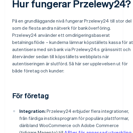
Hur fungerar Przelewy24?
På en grundläggande nivå fungerar Przelewy24 till stor del
som de flesta andra nätverk för banköverföring.
Przelewy24 använder ett omdirigeringsbaserat
betalningsflöde – kunderna lämnar köpställets kassa för at
autentisera med sin bank via Przelewy24:s gränssnitt och
återvänder sedan till köpställets webbplats när
autentiseringen är slutförd. Så här ser upplevelsen ut för
både företag och kunder:
För företag
Integration:
Przelewy24 erbjuder flera integrationer,
från färdiga insticksprogram för populära plattformar,
däribland WooCommerce och Adobe Commerce
(tidigare Magento) till
API:er för anpassad utveckling
.