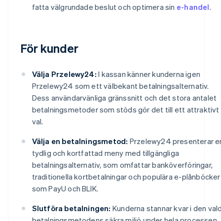
fatta välgrundade beslut och optimera sin
e-handel
.
För kunder
Välja Przelewy24:
I kassan känner kunderna igen
Przelewy24 som ett välbekant betalningsalternativ.
Dess användarvänliga gränssnitt och det stora antalet
betalningsmetoder som stöds gör det till ett attraktivt
val.
Välja en betalningsmetod:
Przelewy24 presenterar e
tydlig och kortfattad meny med tillgängliga
betalningsalternativ, som omfattar banköverföringar,
traditionella kortbetalningar och populära e-plånböcker
som PayU och BLIK.
Slutföra betalningen:
Kunderna stannar kvar i den val
betalningsmetodens säkra miljö under hela processen.