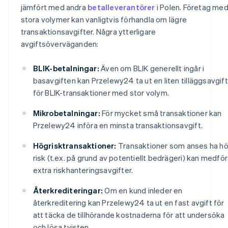
jämfört med andra
betalleverantörer
i Polen. Företag me
stora volymer kan vanligtvis förhandla om lägre
transaktionsavgifter. Några ytterligare
avgiftsöverväganden:
BLIK-betalningar:
Även om BLIK generellt ingår i
basavgiften kan Przelewy24 ta ut en liten tilläggsavgift
för BLIK-transaktioner med stor volym.
Mikrobetalningar:
För mycket små transaktioner kan
Przelewy24 införa en minsta transaktionsavgift.
Högrisktransaktioner:
Transaktioner som anses ha h
risk (t.ex. på grund av potentiellt bedrägeri) kan medfö
extra riskhanteringsavgifter.
Återkrediteringar:
Om en kund inleder en
återkreditering kan Przelewy24 ta ut en fast avgift för
att täcka de tillhörande kostnaderna för att undersöka
och lösa tvisten.