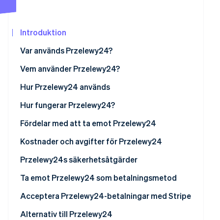
Identitetsverifiering online
Partner
Stripe App Marketplace
Introduktion
Var används Przelewy24?
Stripe Sessions 2026
Vem använder Przelewy24?
Se hur Stripe bygger den ekonomiska in
Titta nu
Företag
Hur Przelewy24 används
Kunder
Hur fungerar Przelewy24?
Przelewy24 kontra BLIK
För företag
Fördelar med att ta emot Przelewy24
För kunder
Nå fler potentiella kunder
Kostnader och avgifter för Przelewy24
Ökad effektivitet och besparingar
Grundläggande transaktionsavgifter
Przelewy24s säkerhetsåtgärder
Förbättrad säkerhet och bedrägeribekämpning
Ytterligare avgifter
PCI DSS-efterlevnad
Ta emot Przelewy24 som betalningsmetod
Nöjdare kunder
Andra kostnadsöverväganden
Avancerad bedrägeribekämpning
Acceptera Przelewy24-betalningar med Stripe
Andra saker att komma ihåg
Säkert betalningsflöde
För företag baserade i Polen
Alternativ till Przelewy24