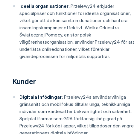
Ideella organisationer:
Przelewy24 erbjuder
specialpriser och funktioner för ideella organisationer,
vilket gör att de kan samla in donationer och hantera
insamlingskampanjer effektivt. Wielka Orkiestra
Świątecznej Pomocy, en stor polsk
välgörenhetsorganisation, använder Przelewy24 för at
underlätta onlinedonationer, vilket förenklar
givandeprocessen för miljontals supportrar.
Kunder
Digitala infödingar:
Przelewy24s användarvänliga
gränssnitt och mobilfokus tilltalar unga, teknikkunniga
individer som värdesätter bekvämlighet och säkerhet.
Spelplattformar som G2A förlitar sig i hög grad på
Przelewy24 för köp i appar, vilket tillgodoser den yngre
generationens digitala infödingar.