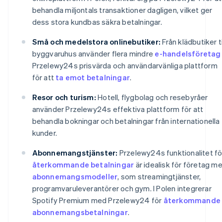
behandla miljontals transaktioner dagligen, vilket ger
dess stora kundbas säkra betalningar.
Små och medelstora onlinebutiker:
Från klädbutiker ti
byggvaruhus använder flera mindre
e-handelsföretag
Przelewy24s prisvärda och användarvänliga plattform
för att
ta emot betalningar
.
Resor och turism:
Hotell, flygbolag och resebyråer
använder Przelewy24s effektiva plattform för att
behandla bokningar och betalningar från internationella
kunder.
Abonnemangstjänster:
Przelewy24s funktionalitet fö
återkommande betalningar
är idealisk för företag m
abonnemangsmodeller
, som streamingtjänster,
programvaruleverantörer och gym. I Polen integrerar
Spotify Premium med Przelewy24 för
återkommande
abonnemangsbetalningar
.