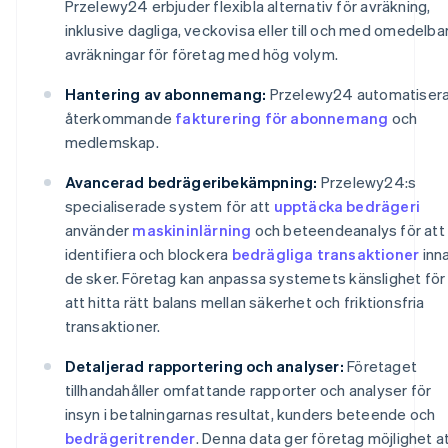
Przelewy24 erbjuder flexibla alternativ för avräkning,
inklusive dagliga, veckovisa eller till och med omedelba
avräkningar för företag med hög volym.
Hantering av abonnemang:
Przelewy24 automatisera
återkommande
fakturering för abonnemang
och
medlemskap.
Avancerad bedrägeribekämpning:
Przelewy24:s
specialiserade system för att
upptäcka bedrägeri
använder
maskininlärning
och beteendeanalys för att
identifiera och blockera
bedrägliga transaktioner
inn
de sker. Företag kan anpassa systemets känslighet för
att hitta rätt balans mellan säkerhet och friktionsfria
transaktioner.
Detaljerad rapportering och analyser:
Företaget
tillhandahåller omfattande rapporter och analyser för
insyn i betalningarnas resultat, kunders beteende och
bedrägeritrender
. Denna data ger företag möjlighet a