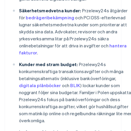
Säkerhetsmedvetna kunder:
Przelewy24s åtgärder
för
bedrägeribekämpning
och PCI DSS-efterlevnad
lugnar säkerhetsmedvetna kunder som prioriterar att
skydda sina data. Advokater, revisorer och andra
yrkesverksamma litar på Przelewy24s säkra
onlinebetalningar för att driva in avgifter och
hantera
fakturor
.
Kunder med stram budget:
Przelewy24s
konkurrenskraftiga transaktionsavgifter och många
betalningsalternativ (inklusive banköverföringar,
digitala plånböcker
och
BLIK
) lockar kunder som
noggrant följer sina budgetar. Familjer i Polen uppskatta
Przelewy24s fokus på banköverföringar och dess
konkurrenskraftiga avgifter, vilket gör hushållsutgifter
som matinköp online och regelbundna räkningar lite me
överkomliga.