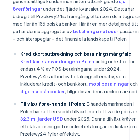
genomsnittliga kunden inom internetbank gjorde
sju
överföringar
under det fjärde kvartalet 2024. Detta har
bidragit till Przelewy24:s framgång, eftersom de integrera
med fler än 165 polska banker. Här är en mer detaljerad titt
på hur denna aggregator av
betalningsmetoder
passar in 
– och återspeglar – det finansiella landskapet i Polen:
Kreditkortsutbredning och betalningsmångfald:
Kredikortsanvändningen i Polen
är låg och stod för
endast 4 % av POS-betalningarna under 2024.
Przelewy24:s utbud av betalningsalternativ, som
inkluderar kredit- och bankkort,
mobilbetalningar
och
digitala plånböcker
, tillgodoser denna unika marknad.
Tillväxt för e-handel i Polen:
E-handelsmarknaden i
Polen har sett en snabb tillväxt, med ett värde på över
32,3 miljarder USD
under 2025. Denna tillväxt kräver
effektiva lösningar för onlinebetalningar, en lucka som
Przelewy24 fyller effektivt.