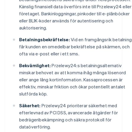
Känslig finansiell data överförs inte till Przelewy24 eller
företaget. Bankinloggningar, pinkoder till e-plånböcker
eller BLIK-koder används för autentisering och
auktorisering.
Betalningsbekräftelse:
Vid en framgångsrik betalning
får kunden en omedelbar bekräftelse på skärmen, och
ofta via e-post eller i ett sms.
Bekvämlighet:
Przelewy24:s betalningsalternativ
minskar behovet av att komma ihåg många lösenord
eller ange lång kortinformation. Kassaprocessen är
effektiv, minskar friktion och ökar potentiellt antalet
slutförda köp.
Säkerhet:
Przelewy24 prioriterar säkerhet med
efterlevnad av PCI DSS, avancerade åtgärder för
bedrägeribekämpning och säkra protokoll för
dataöverföring.