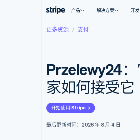
产品
解决方案
开发
更多资源
支付
按企业阶段
文档
学习
按应用场
支持
支付
营收
大型企业
Stripe 文档
博客
智能体
获取支
Payments
Billing
初创企业
API 参考文档
客户案例
加密货
托管支
在线支付
经常性收入
库与 SDK
指南
电子商
专业服
Payment links
Metronome
Stripe Apps
Przelewy
嵌入式
无代码支付
按用量计费
财务自
Checkout
Subscriptions
全球化
预构建支付界面
订阅管理
应用内
家如何接受它
Elements
Invoicing
交易市
灵活的 UI 组件
一次性或定期账单
资金管
Payment methods
Tax
平台
接入 125+ 种支付方式
销售税和增值税自动
SaaS
Authorization Boost
Revenue Recogniti
开始使用 Stripe
支付成功率优化
会计自动化
Link
Stripe Sigma
加速结账
自定义报告
最后更新时间：2026 年 8 月 4 日
Data Pipeline
数据同步