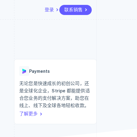
登录
联系销售
资源
生态系统
联系
场
更多
应用集成
合作伙伴
联系销售
Product roadmap
代码示例
Stripe App Marketplace
成为合作伙伴
了解未来规划
开发者博客
API 状态
Radar
欺诈防范
Payments
Atlas
初创企业注册
无论您是快速成长的初创公司，还
是全球化企业，Stripe 都能提供适
Climate
碳移除
合您业务的支付解决方案，助您在
线上、线下及全球各地轻松收款。
了解更多