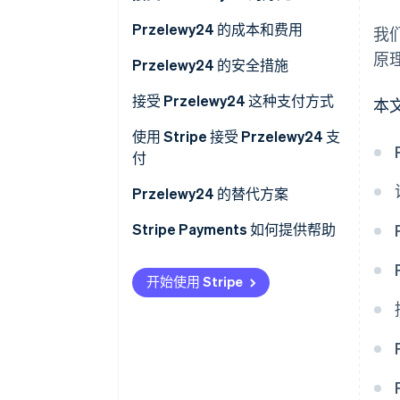
对于客户
触达更多潜在客户
Przelewy24 的成本和费用
我
原
提高效率，节省成本
基本交易费用
Przelewy24 的安全措施
增强的安全性与防欺诈措施
额外费用
PCI DSS 合规性
接受 Przelewy24 这种支付方式
本
更高的客户满意度
其他成本考虑
高级欺诈预防
使用 Stripe 接受 Przelewy24 支
付
其他要点
安全的支付流程
针对位于波兰的商家
Przelewy24 的替代方案
数据安全和隐私
对于波兰以外的企业
全面的支付网关
Stripe Payments 如何提供帮助
持续监控和改进
被禁的商家类别
专业支付解决方案
开始使用 Stripe
常规注意事项