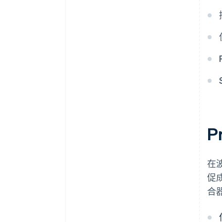
P
在
促成
合