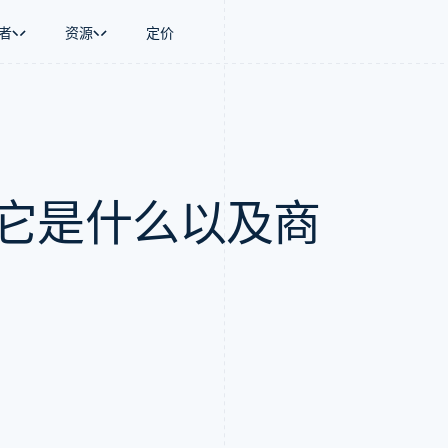
者
资源
定价
景
指南
按行业
公司
资金管理
平台和交易市
商务
持
接受线上付款
AI 企业
产品路线图
Global Payouts
Connect
币
持方案
实施预置结账流程
创作者经济
Sessions 年度大会
向第三方打款
平台支付
务
务
构建平台或交易市场
游戏
招聘
24：它是什么以及商
金融
管理订阅
酒店、旅游与休闲
资讯中心
动化
提供按用量计费
保险
Stripe Press
企业
发行稳定币支持的支付卡
媒体与娱乐
支付
通过智能体配置和管理服务
非营利组织
场
专业服务
理
公共部门
零售
化
on