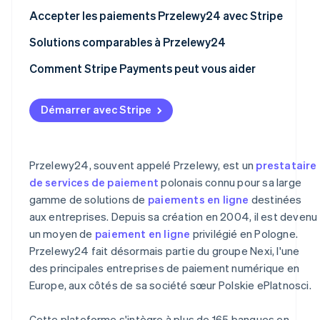
Croissance du taux de satisfaction client
Autres considérations liées aux coûts
Protection avancée contre la fraude
Accepter les paiements Przelewy24 avec Stripe
Autres éléments importants
Flux de paiement sécurisé
Pour les entreprises établies en Pologne
Solutions comparables à Przelewy24
Sécurité et confidentialité des données
Pour les entreprises situées en dehors de la Pologne
Plateformes de paiement globales
Comment Stripe Payments peut vous aider
Veille et amélioration en continu
Catégories d’entreprises interdites
Solutions de paiement spécialisées
Démarrer avec Stripe
Considérations générales
Przelewy24, souvent appelé Przelewy, est un
prestataire
de services de paiement
polonais connu pour sa large
gamme de solutions de
paiements en ligne
destinées
aux entreprises. Depuis sa création en 2004, il est devenu
un moyen de
paiement en ligne
privilégié en Pologne.
Przelewy24 fait désormais partie du groupe Nexi, l'une
des principales entreprises de paiement numérique en
Europe, aux côtés de sa société sœur Polskie ePlatnosci.
Cette plateforme s'intègre à plus de 165 banques en