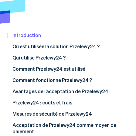
Découvrez les prochaines évolutions
Commerce en ligne
Radar
Prévention de la fraude
Écosystème
Atlas
Constitution de start-up
Introduction
Partenaires
Climate
Stripe App
Où est utilisée la solution Przelewy24 ?
Élimination du carbone
Marketplace
Qui utilise Przelewy24 ?
Identity
Vérification de l'identité
Entreprises
Comment Przelewy24 est utilisé
Clients
Comment fonctionne Przelewy24 ?
Przelewy24 vs BLIK
Pour les entreprises
Avantages de l’acceptation de Przelewy24
Stripe Sessions 2026
Pour les clients
Interaction avec davantage de clients potentiels
Przelewy24 : coûts et frais
Découvrez comment Stripe construit l’infrastructure écon
Regarder la vidéo
Amélioration de l’efficacité et économies
Frais de base pour les transactions
Mesures de sécurité de Przelewy24
Sécurité et prévention de la fraude renforcées
Frais supplémentaires
Conformité à la norme PCI DSS
Acceptation de Przelewy24 comme moyen de
paiement