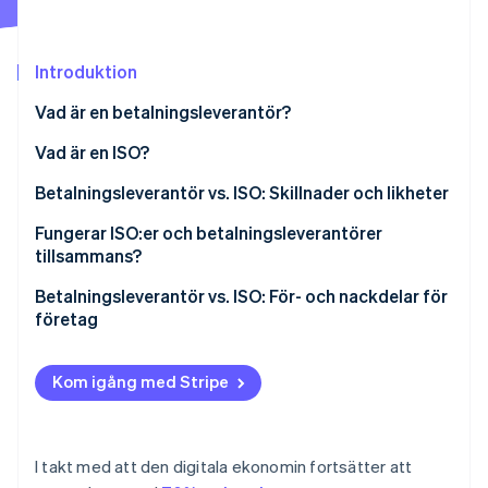
Identitetsverifiering online
Partner
Stripe App Marketplace
Introduktion
Vad är en betalningsleverantör?
Stripe Sessions 2026
Vad är en ISO?
Se hur Stripe bygger den ekonomiska inf
Titta nu
Betalningsleverantör vs. ISO: Skillnader och likheter
Likheter
Fungerar ISO:er och betalningsleverantörer
tillsammans?
Skillnader
Betalningsleverantör vs. ISO: För- och nackdelar för
företag
ISO:er
Kom igång med Stripe
Betalningsleverantörer
I takt med att den digitala ekonomin fortsätter att