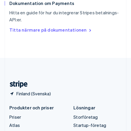
Dokumentation om Payments
Sverige
Svenska
English
Hitta en guide för hur du integrerar Stripes betalnings-
Thailand
API:er.
ไทย
English
Tjeckien
Titta närmare på dokumentationen
English
Tyskland
Deutsch
English
Ungern
English
USA
English
Español
简体中文
Österrike
Deutsch
English
Finland (Svenska)
Produkter och priser
Lösningar
Priser
Storföretag
Atlas
Startup-företag