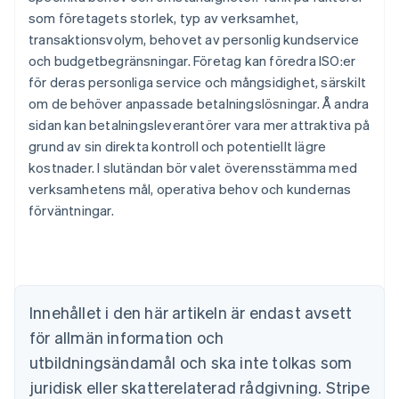
som företagets storlek, typ av verksamhet,
transaktionsvolym, behovet av personlig kundservice
och budgetbegränsningar. Företag kan föredra ISO:er
för deras personliga service och mångsidighet, särskilt
om de behöver anpassade betalningslösningar. Å andra
sidan kan betalningsleverantörer vara mer attraktiva på
grund av sin direkta kontroll och potentiellt lägre
kostnader. I slutändan bör valet överensstämma med
verksamhetens mål, operativa behov och kundernas
Australien
förväntningar.
English
Belgien
Nederlands
Français
Deutsch
English
Brasilien
Português
English
Bulgarien
Innehållet i den här artikeln är endast avsett
English
för allmän information och
Cypern
English
utbildningsändamål och ska inte tolkas som
Danmark
juridisk eller skatterelaterad rådgivning. Stripe
English