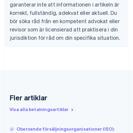
Estland
garanterar inte att informationen i artikeln är
English
korrekt, fullständig, adekvat eller aktuell. Du
Fastlandskina
bör söka råd från en kompetent advokat eller
简体中文
English
Finland
revisor som är licensierad att praktisera i din
English
Svenska
jurisdiktion för råd om din specifika situation.
Frankrike
Français
English
Förenade Arabemiraten
English
Gibraltar
English
Grekland
English
Hongkong SAR, Kina
English
简体中文
Fler artiklar
Indien
English
Visa alla betalningsartiklar
Irland
English
Italien
Oberoende försäljningsorganisationer (ISO):
Italiano
English