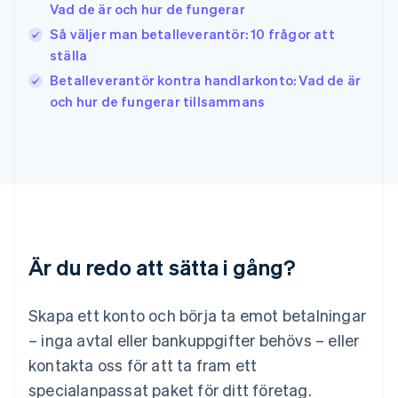
Vad de är och hur de fungerar
Japan
日本語
English
Så väljer man betalleverantör: 10 frågor att
Kanada
ställa
English
Français
Betalleverantör kontra handlarkonto: Vad de är
Kroatien
English
Italiano
och hur de fungerar tillsammans
Lettland
English
Liechtenstein
Deutsch
English
Litauen
English
Luxemburg
Français
Deutsch
English
Är du redo att sätta i gång?
Malaysia
English
简体中文
Malta
Skapa ett konto och börja ta emot betalningar
English
Mexiko
– inga avtal eller bankuppgifter behövs – eller
Español
English
kontakta oss för att ta fram ett
Nederländerna
specialanpassat paket för ditt företag.
Nederlands
English