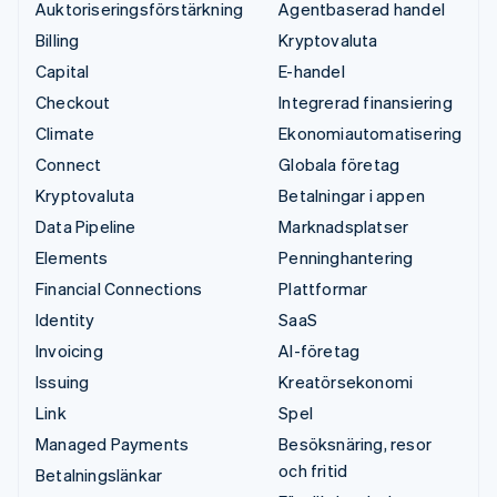
Auktoriseringsförstärkning
Agentbaserad handel
Billing
Kryptovaluta
Capital
E-handel
Checkout
Integrerad finansiering
Climate
Ekonomiautomatisering
Connect
Globala företag
Kryptovaluta
Betalningar i appen
Data Pipeline
Marknadsplatser
Elements
Penninghantering
Financial Connections
Plattformar
Identity
SaaS
Invoicing
AI-företag
Issuing
Kreatörsekonomi
Link
Spel
Managed Payments
Besöksnäring, resor
och fritid
Betalningslänkar