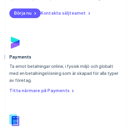
Norge
English
Börja nu
Kontakta säljteamet
Nya Zeeland
English
Polen
English
Portugal
Português
English
Rumänien
English
Payments
Schweiz
Ta emot betalningar online, i fysisk miljö och globalt
Deutsch
Français
Italiano
English
med en betalningslösning som är skapad för alla typer
Singapore
English
简体中文
av företag.
Slovakien
Titta närmare på Payments
English
Slovenien
English
Italiano
Spanien
Español
English
Storbritannien
English