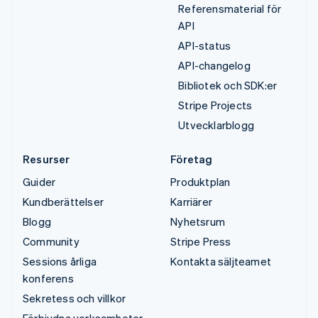
Referensmaterial för
API
API-status
API-changelog
Bibliotek och SDK:er
Stripe Projects
Utvecklarblogg
Resurser
Företag
Guider
Produktplan
Kundberättelser
Karriärer
Blogg
Nyhetsrum
Community
Stripe Press
Sessions årliga
Kontakta säljteamet
konferens
Sekretess och villkor
Förbjudna verksamheter