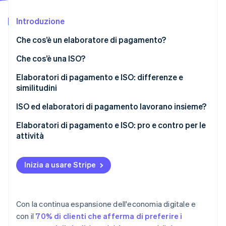
Scopri cosa ti aspetta
Introduzione
Radar
Ecosistema
Prevenzione delle frodi
Che cos’è un elaboratore di pagamento?
Partner
Atlas
Stripe App Marketplace
Costituzione di start-up
Che cos’è una ISO?
Climate
Elaboratori di pagamento e ISO: differenze e
Rimozione del carbonio
similitudini
Identity
Verifica online dell'identità
Similitudini
ISO ed elaboratori di pagamento lavorano insieme?
Differenze
Elaboratori di pagamento e ISO: pro e contro per le
attività
ISO
Stripe Sessions 2026
Inizia a usare Stripe
Elaboratori di pagamento
Scopri come Stripe sta costruendo l'infrastruttura economi
Guarda ora
Con la continua espansione dell'economia digitale e
con il
70% di clienti che afferma di preferire i