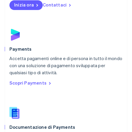
English
Inizia ora
Contattaci
Nuova Zelanda
English
Paesi Bassi
Nederlands
English
Polonia
English
Portogallo
Português
English
Payments
RAS di Hong Kong, Cina
Accetta pagamenti online e di persona in tutto il mondo
English
简体中文
con una soluzione di pagamento sviluppata per
Regno Unito
English
qualsiasi tipo di attività.
Repubblica Ceca
Scopri Payments
English
Romania
English
Singapore
English
简体中文
Slovacchia
English
Documentazione di Payments
Slovenia