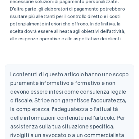
necessarie soluzioni di pagamento personalizzate.
D'altra parte, gli elaboratori di pagamento potrebbero
risultare più allettanti per il controllo diretto e i costi
potenzialmente inferiori che offrono. In definitiva, la
scelta dovrà essere allineata agli obiettivi dell'attività,
alle esigenze operative e alle aspettative dei clienti.
Australia
English
Austria
I contenuti di questo articolo hanno uno scopo
Deutsch
English
puramente informativo e formativo e non
Belgio
devono essere intesi come consulenza legale
Nederlands
Français
Deutsch
English
Brasile
o fiscale. Stripe non garantisce l'accuratezza,
Português
English
la completezza, l'adeguatezza o l'attualità
Bulgaria
English
delle informazioni contenute nell'articolo. Per
Canada
assistenza sulla tua situazione specifica,
English
Français
Cina continentale
rivolgiti a un avvocato o a un commercialista