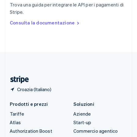
English
Italiano
Trova una guida per integrare le API per i pagamenti di
Spagna
Stripe.
Español
English
Stati Uniti
Consulta la documentazione
English
Español
简体中文
Svezia
Svenska
English
Svizzera
Deutsch
Français
Italiano
English
Thailandia
ไทย
English
Ungheria
English
Croazia (Italiano)
Prodotti e prezzi
Soluzioni
Tariffe
Aziende
Atlas
Start-up
Authorization Boost
Commercio agentico