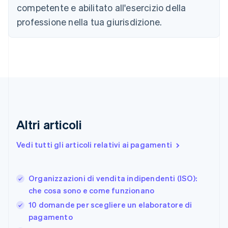
简体中文
English
competente e abilitato all'esercizio della
Cipro
professione nella tua giurisdizione.
English
Croazia
English
Italiano
Danimarca
English
Emirati Arabi Uniti
English
Estonia
English
Finlandia
Altri articoli
English
Svenska
Francia
Vedi tutti gli articoli relativi ai pagamenti
Français
English
Germania
Deutsch
English
Organizzazioni di vendita indipendenti (ISO):
Giappone
日本語
English
che cosa sono e come funzionano
Gibilterra
10 domande per scegliere un elaboratore di
English
pagamento
Grecia