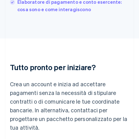
English
Elaboratore di pagamento e conto esercente:
India
cosa sono e come interagiscono
English
Irlanda
English
Italia
Italiano
English
Lettonia
English
Liechtenstein
Deutsch
English
Tutto pronto per iniziare?
Lituania
English
Crea un account e inizia ad accettare
Lussemburgo
Français
Deutsch
English
pagamenti senza la necessità di stipulare
Malaysia
contratti o di comunicare le tue coordinate
English
简体中文
Malta
bancarie. In alternativa, contattaci per
English
progettare un pacchetto personalizzato per la
Messico
tua attività.
Español
English
Norvegia