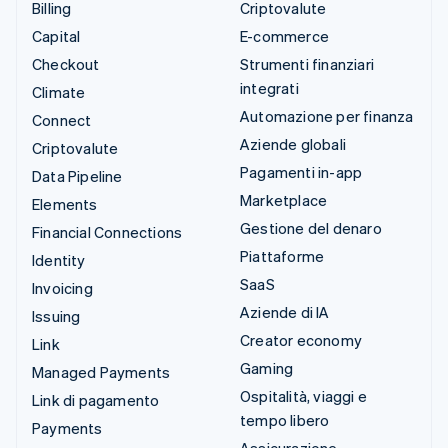
Billing
Criptovalute
Capital
E-commerce
Checkout
Strumenti finanziari
integrati
Climate
Automazione per finanza
Connect
Aziende globali
Criptovalute
Pagamenti in-app
Data Pipeline
Marketplace
Elements
Gestione del denaro
Financial Connections
Piattaforme
Identity
SaaS
Invoicing
Aziende di IA
Issuing
Creator economy
Link
Gaming
Managed Payments
Ospitalità, viaggi e
Link di pagamento
tempo libero
Payments
Assicurazione