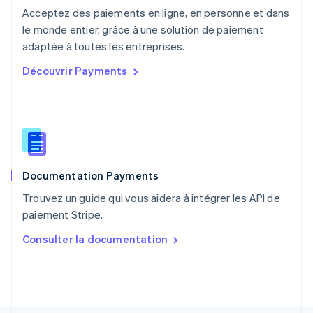
Pays-Bas
Acceptez des paiements en ligne, en personne et dans
Nederlands
English
le monde entier, grâce à une solution de paiement
Pologne
English
adaptée à toutes les entreprises.
Portugal
Découvrir Payments
Português
English
R.A.S. de Hong Kong, Chine
English
简体中文
République tchèque
English
Roumanie
English
Documentation Payments
Royaume-Uni
English
Trouvez un guide qui vous aidera à intégrer les API de
Singapour
paiement Stripe.
English
简体中文
Slovaquie
Consulter la documentation
English
Slovénie
English
Italiano
Suède
Svenska
English