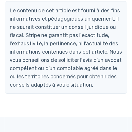
Allemagne
Le contenu de cet article est fourni à des fins
Deutsch
English
Australie
informatives et pédagogiques uniquement. Il
English
ne saurait constituer un conseil juridique ou
Autriche
Deutsch
English
fiscal. Stripe ne garantit pas l'exactitude,
Belgique
l'exhaustivité, la pertinence, ni l'actualité des
Nederlands
Français
Deutsch
English
Brésil
informations contenues dans cet article. Nous
Português
English
vous conseillons de solliciter l'avis d'un avocat
Bulgarie
compétent ou d'un comptable agréé dans le
English
Canada
ou les territoires concernés pour obtenir des
English
Français
conseils adaptés à votre situation.
Chine continentale
简体中文
English
Chypre
English
Croatie
English
Italiano
Danemark
English