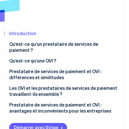
Découvrez les prochaines évolutions
Commerce en ligne
Radar
Prévention de la fraude
Écosystème
Atlas
Constitution de start-up
Introduction
Partenaires
Climate
Stripe App Marketplace
Qu’est-ce qu’un prestataire de services de
Élimination du carbone
paiement ?
Identity
Vérification de l'identité
Qu’est-ce qu’une OVI ?
Prestataire de services de paiement et OVI :
différences et similitudes
Similitudes
Les OVI et les prestataires de services de paiement
Stripe Sessions 2026
travaillent-ils ensemble ?
Différences
Découvrez comment Stripe construit l’infrastructure écono
Regarder la vidéo
Prestataire de services de paiement et OVI :
avantages et inconvénients pour les entreprises
OVI
Démarrer avec Stripe