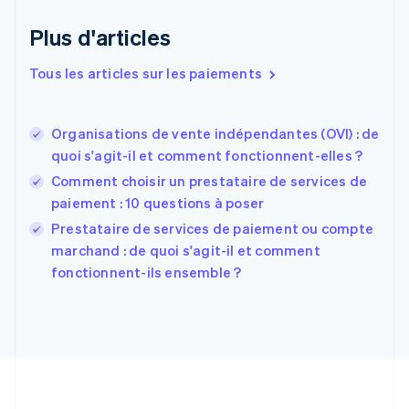
Émirats arabes unis
English
Plus d'articles
Espagne
Español
English
Tous les articles sur les paiements
Estonie
English
États-Unis
Organisations de vente indépendantes (OVI) : de
English
Español
简体中文
quoi s'agit-il et comment fonctionnent-elles ?
Finlande
English
Svenska
Comment choisir un prestataire de services de
France
paiement : 10 questions à poser
Français
English
Prestataire de services de paiement ou compte
Gibraltar
English
marchand : de quoi s'agit-il et comment
Grèce
fonctionnent-ils ensemble ?
English
Hongrie
English
Inde
English
Irlande
English