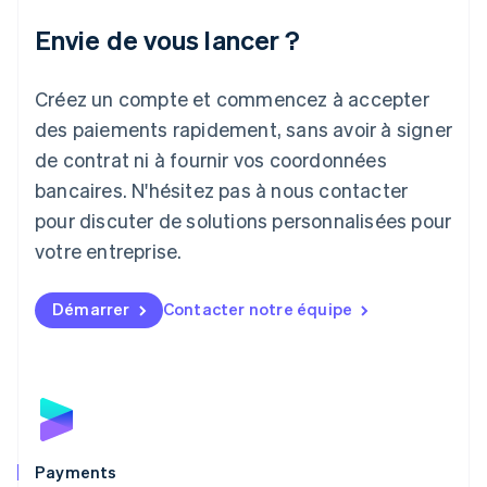
Italie
Italiano
English
Envie de vous lancer ?
Japon
日本語
English
Créez un compte et commencez à accepter
Lettonie
English
des paiements rapidement, sans avoir à signer
Liechtenstein
de contrat ni à fournir vos coordonnées
Deutsch
English
Lituanie
bancaires. N'hésitez pas à nous contacter
English
pour discuter de solutions personnalisées pour
Luxembourg
votre entreprise.
Français
Deutsch
English
Malaisie
English
简体中文
Démarrer
Contacter notre équipe
Malte
English
Mexique
Español
English
Norvège
English
Nouvelle-Zélande
English
Payments