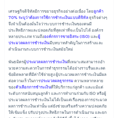
เศรษฐกิจดิจิทัลมีการขยายธุรกิจอย่างต่อเนื่อง โดย
ลูกค้า
70% ระบุว่าต้องการใช้การชําระเงินแบบดิจิทัล
ธุรกิจต่างๆ
จึงจําเป็นต้องมั่นใจว่าระบบการชําระเงินของตนมี
ประสิทธิภาพและปลอดภัยที่สุดเท่าที่จะเป็นไปได้ องค์กร
หลายประเภท รวมถึง
องค์กรการขายอิสระ (ISO)
และ
ผู้
ประมวลผลการชําระเงิน
มีบทบาทสําคัญในการสร้างและ
ดำเนินงานระบบการชําระเงินสมัยใหม่
พันธมิตรผู้
ประมวลผลการชําระเงิน
ที่เหมาะสมสามารถอํา
นวยความสะดวกในการทําธุรกรรมได้อย่างราบรื่นและลด
ข้อผิดพลาดที่มีค่าใช้จ่ายสูง ผู้ประมวลผลการชําระเงินมีผล
ต่อความเร็วในการ
ประมวลผลธุรกรรม
ความหลากหลาย
ของ
ตัวเลือกการชําระเงิน
ที่ให้บริการแก่ลูกค้า และแม้แต่
ระดับการสนับสนุนลูกค้า และการทำงานร่วมกับ ISO หรือผู้
ประมวลผลการชําระเงินไม่ได้เป็นแค่เรื่องของการประมวล
ผลการชําระเงินเท่านั้น แต่ยังช่วยเสริมสร้างความปลอดภัย
ให้เข้มแข็ง ปรับปรุงประสิทธิภาพในการดําเนินงาน และยก