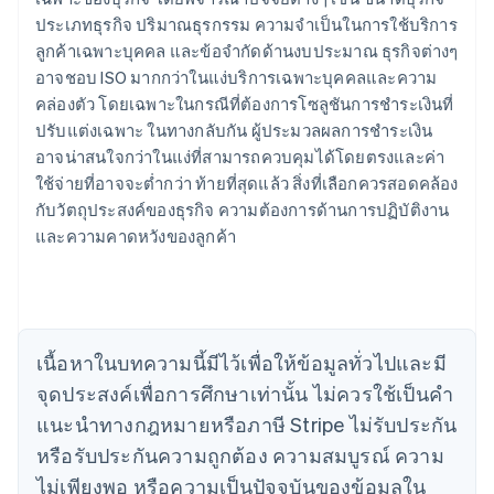
ประเภทธุรกิจ ปริมาณธุรกรรม ความจําเป็นในการใช้บริการ
ลูกค้าเฉพาะบุคคล และข้อจํากัดด้านงบประมาณ ธุรกิจต่างๆ
อาจชอบ ISO มากกว่าในแง่บริการเฉพาะบุคคลและความ
คล่องตัว โดยเฉพาะในกรณีที่ต้องการโซลูชันการชําระเงินที่
ปรับแต่งเฉพาะ ในทางกลับกัน ผู้ประมวลผลการชําระเงิน
อาจน่าสนใจกว่าในแง่ที่สามารถควบคุมได้โดยตรงและค่า
กรีซ
ใช้จ่ายที่อาจจะต่ำกว่า ท้ายที่สุดแล้ว สิ่งที่เลือกควรสอดคล้อง
English
เขตบริหารพิเศษฮ่องกง ประเทศจีน
กับวัตถุประสงค์ของธุรกิจ ความต้องการด้านการปฏิบัติงาน
English
简体中文
และความคาดหวังของลูกค้า
แคนาดา
English
Français
โครเอเชีย
English
Italiano
จีนแผ่นดินใหญ่
เนื้อหาในบทความนี้มีไว้เพื่อให้ข้อมูลทั่วไปและมี
简体中文
English
ไซปรัส
จุดประสงค์เพื่อการศึกษาเท่านั้น ไม่ควรใช้เป็นคํา
English
แนะนําทางกฎหมายหรือภาษี Stripe ไม่รับประกัน
ญี่ปุ่น
หรือรับประกันความถูกต้อง ความสมบูรณ์ ความ
日本語
English
เดนมาร์ก
ไม่เพียงพอ หรือความเป็นปัจจุบันของข้อมูลใน