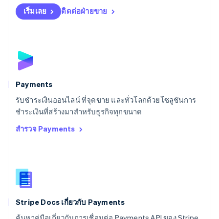
Español
English
สโลวาเกีย
เริ่มเลย
ติดต่อฝ่ายขาย
English
สโลวีเนีย
English
Italiano
สวิตเซอร์แลนด์
Deutsch
Français
Italiano
English
สวีเดน
Svenska
English
Payments
สหรัฐอเมริกา
English
Español
简体中文
รับชำระเงินออนไลน์ ที่จุดขาย และทั่วโลกด้วยโซลูชันการ
สหรัฐอาหรับเอมิเรตส์
ชำระเงินที่สร้างมาสำหรับธุรกิจทุกขนาด
English
สำรวจ Payments
สหราชอาณาจักร
English
สาธารณรัฐเช็ก
English
สิงคโปร์
English
简体中文
ออสเตรเลีย
English
Stripe Docs เกี่ยวกับ Payments
ออสเตรีย
ค้นหาคู่มือเกี่ยวกับการเชื่อมต่อ Payments API ของ Stripe