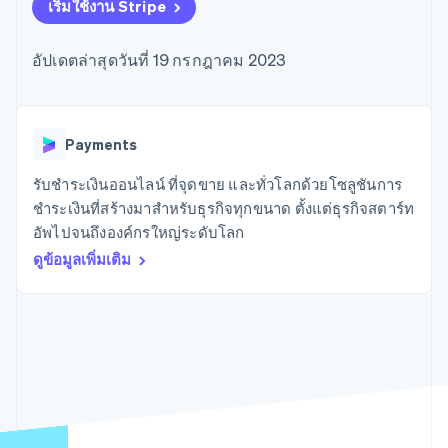
มากกว่า 125
ขายและ VAT
เริ่มใช้งาน Stripe
แพลตฟอร์ม
การใช้งาน
รายการ
Authorization
อัตโนมัติ
Revenue
แผนงานผลิตภัณฑ์
SaaS
ออกบัตรที่มีสเตเบิลคอยน์
Boost
Recognition
การประชุมประจำปีแบบ
รองรับอยู่
อัปเดตล่าสุดวันที่ 19 กรกฎาคม 2023
ยกระดับการ
เซสชัน
จัดเตรียมและจัดการ
ระบบ
ยอมรับการ
ตำแหน่งงาน
บริการด้วยเอเจนต์
อัตโนมัติ
ชำระเงิน
Link
ห้องข่าว
ตามอุตสาหกรรม
การชำระเงินที่
สำหรับการ
Stripe
Stripe Press
Sigma
รวดเร็วขึ้น
ทำบัญชี
Payments
รายงานที่
บริษัท AI
แหล่งข้อมูล
ออกแบบเอง
แวดวงครีเอเตอร์
รับชำระเงินออนไลน์ ที่จุดขาย และทั่วโลกด้วยโซลูชันการ
Data
เกม
การติดต่อ
ชำระเงินที่สร้างมาสำหรับธุรกิจทุกขนาด ตั้งแต่ธุรกิจสตาร์ท
Pipeline
การบริการ การเดินทาง
การเชื่อมต่อการทำงาน
การซิงค์
และสันทนาการ
แอป
อัพไปจนถึงองค์กรใหญ่ระดับโลก
ติดต่อฝ่ายขาย
ข้อมูล
ประกันภัย
ตัวอย่างโค้ด
สมัครเป็นพาร์ทเนอร์
ดูข้อมูลเพิ่มเติม
สื่อและความบันเทิง
บล็อกของนักพัฒนา
องค์กรไม่แสวงผลกำไร
สถานะ API
บริการเฉพาะทาง
ภาครัฐ
เพิ่มเติม
ธุรกิจค้าปลีก
Product roadmap
ดูสิ่งที่กำลังจะมาถึง
Radar
ระบบนิเวศ
การป้องกันการฉ้อโกง
Atlas