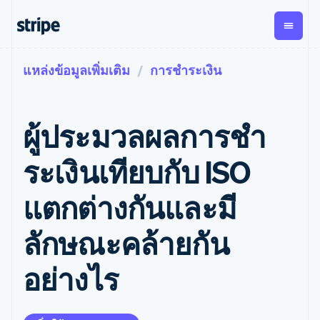
แหล่งข้อมูลเพิ่มเติม
การชำระเงิน
ตามขั้น
เอกสารประกอบ
เรียนรู้
การชำระเงิน
รายรับ
การ
แพลตฟอ
จัดการ
และ
องค์กร
Stripe Docs
บล็อก
เงิน
มาร์เก็ต
Payments
Billing
ธุรกิจสตาร์ทอัพ
ข้อมูลอ้างอิงเกี่ยวกับ API
เรื่องราวจากลูกค้า
ผู้ประมวลผลการชํา
การชำระเงิน
รายรับตาม
เพลส
ไลบรารีและ SDK
คู่มือ
ออนไลน์
แบบแผนล่วง
Stripe Apps
Global
Payment links
หน้า
Metronome
Payouts
Conne
ระเงินเทียบกับ ISO
การชำร
ตามกรณีใช้งาน
การชำระเงิน
การเรียกเก็บ
เบิกจ่าย
เงินสำห
การสนับสนุน
แบบไม่ต้อง
เงินตามการ
ให้กับ
แตกต่างกันและมี
แพลตฟอ
คู่มือ
การค้าแบบใช้เอเจนต์
เขียนโค้ด
Checkout
ใช้งาน
การชำระเงิน
บุคคลที่
อีคอมเมิร์ซ
รับการสนับสนุน
UI การชำระ
ตามรอบบิล
สาม
บริการทางการเงินที่ผสาน
รับการชำระเงินออนไลน์
แพ็กเกจการสนับสนุนที่ได้
การจัดการ
ลักษณะคล้ายกัน
เงินสำเร็จรูป
รวมในตัว
ติดตั้งใช้งานการชำระเงิน
รับการจัดการ
การชำระเงิน
Elements
การทำงานอัตโนมัติด้าน
สำเร็จรูป
บริการเฉพาะทาง
องค์ประกอบ UI
ตามรอบบิล
Invoicing
อย่างไร
การเงิน
สร้างแพลตฟอร์มหรือ
ครั้งเดียวหรือ
ที่ยืดหยุ่น
ธุรกิจทั่วโลก
มาร์เก็ตเพลส
ตามแบบแผน
วิธีการชำระ
การชำระเงินในแอป
จัดการการชำระเงินตาม
เงิน
ล่วงหน้า
Tax
มาร์เก็ตเพลส
รอบบิล
เข้าถึงได้
คิดภาษีการ
บริษัท
การจัดการเงิน
เสนอการเรียกเก็บเงินตาม