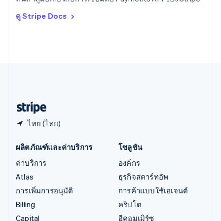
Deutsch
English
อิตาลี
ดู Stripe Docs
Italiano
English
อินเดีย
English
เอสโตเนีย
English
ไอร์แลนด์
English
ฮังการี
English
ไทย (ไทย)
ผลิตภัณฑ์และค่าบริการ
โซลูชัน
ค่าบริการ
องค์กร
Atlas
ธุรกิจสตาร์ทอัพ
การเพิ่มการอนุมัติ
การค้าแบบใช้เอเจนต์
Billing
คริปโต
Capital
อีคอมเมิร์ซ