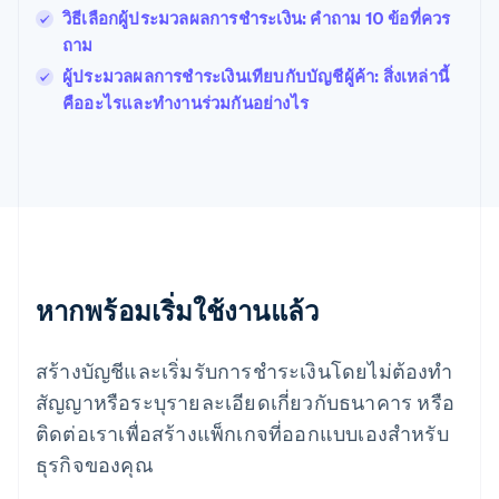
English
Svenska
วิธีเลือกผู้ประมวลผลการชําระเงิน: คําถาม 10 ข้อที่ควร
มอลตา
ถาม
English
มาเลเซีย
ผู้ประมวลผลการชําระเงินเทียบกับบัญชีผู้ค้า: สิ่งเหล่านี้
English
简体中文
คืออะไรและทํางานร่วมกันอย่างไร
เม็กซิโก
Español
English
ยิบรอลตาร์
English
เยอรมนี
Deutsch
English
โรมาเนีย
English
ลักเซมเบิร์ก
หากพร้อมเริ่มใช้งานแล้ว
Français
Deutsch
English
ลัตเวีย
สร้างบัญชีและเริ่มรับการชำระเงินโดยไม่ต้องทำ
English
ลิกเตนสไตน์
สัญญาหรือระบุรายละเอียดเกี่ยวกับธนาคาร หรือ
Deutsch
English
ติดต่อเราเพื่อสร้างแพ็กเกจที่ออกแบบเองสำหรับ
ลิทัวเนีย
English
ธุรกิจของคุณ
สเปน