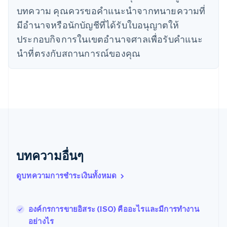
English
บทความ คุณควรขอคําแนะนําจากทนายความที่
ไทย
ไทย
English
มีอํานาจหรือนักบัญชีที่ได้รับใบอนุญาตให้
นอร์เวย์
ประกอบกิจการในเขตอํานาจศาลเพื่อรับคําแนะ
English
นิวซีแลนด์
นําที่ตรงกับสถานการณ์ของคุณ
English
เนเธอร์แลนด์
Nederlands
English
บราซิล
Português
English
บัลแกเรีย
English
เบลเยียม
Nederlands
Français
Deutsch
English
บทความอื่นๆ
โปรตุเกส
Português
English
ดูบทความการชำระเงินทั้งหมด
โปแลนด์
English
ฝรั่งเศส
Français
English
องค์กรการขายอิสระ (ISO) คืออะไรและมีการทำงาน
ฟินแลนด์
อย่างไร