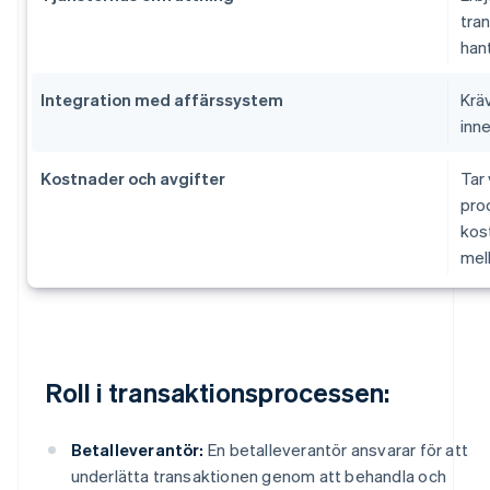
tra
han
Integration med affärssystem
Krä
inn
Kostnader och avgifter
Tar 
proc
kos
mel
Roll i transaktionsprocessen:
Betalleverantör:
En betalleverantör ansvarar för att
underlätta transaktionen genom att behandla och