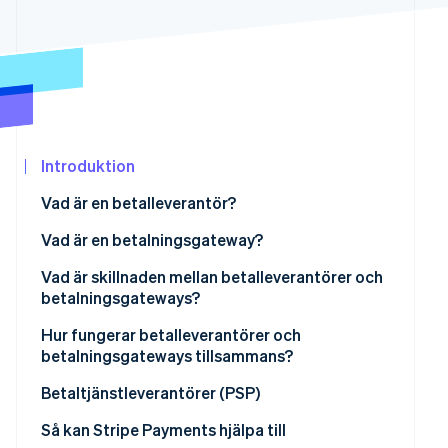
Identitetsverifiering online
Partner
Stripe App Marketplace
Stripe Sessions 2026
Se hur Stripe bygger den ekonomiska in
Titta nu
Introduktion
Vad är en betalleverantör?
Vad är en betalningsgateway?
Vad är skillnaden mellan betalleverantörer och
betalningsgateways?
Roll i transaktionsprocessen:
Hur fungerar betalleverantörer och
betalningsgateways tillsammans?
Tjänsternas omfattning:
Betaltjänstleverantörer (PSP)
Integration med affärssystem:
Så kan Stripe Payments hjälpa till
Kostnader och avgifter: