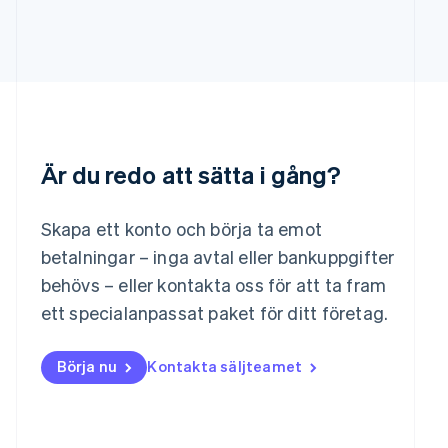
Lettland
English
Liechtenstein
Deutsch
English
Litauen
English
Luxemburg
Français
Deutsch
English
Är du redo att sätta i gång?
Malaysia
English
简体中文
Malta
Skapa ett konto och börja ta emot
English
Mexiko
betalningar – inga avtal eller bankuppgifter
Español
English
behövs – eller kontakta oss för att ta fram
Nederländerna
ett specialanpassat paket för ditt företag.
Nederlands
English
Norge
English
Börja nu
Kontakta säljteamet
Nya Zeeland
English
Polen
English