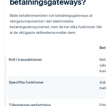
betalningsgateways?
Både betalleverantörer och betalningsgateways är
viktiga komponenter i det elektroniska
betalningsekosystemet, men de har olika funktioner. Här
är de viktigaste skillnaderna mellan dem:
Bet
Roll i transaktionen
Beh
säk
kun
Specifika funktioner
Auk
ban
Tjänsternas omfattning
Erbj