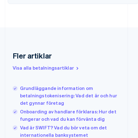
Frankrike
Français
English
Förenade Arabemiraten
English
Gibraltar
English
Grekland
English
Hongkong SAR, Kina
Fler artiklar
English
简体中文
Indien
Visa alla betalningsartiklar
English
Irland
English
Grundläggande information om
Italien
betalningstokenisering: Vad det är och hur
Italiano
English
Japan
det gynnar företag
日本語
English
Onboarding av handlare förklaras: Hur det
Kanada
fungerar och vad du kan förvänta dig
English
Français
Kroatien
Vad är SWIFT? Vad du bör veta om det
English
Italiano
internationella banksystemet