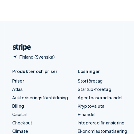
Tyskland
Deutsch
English
Ungern
English
USA
English
Español
简体中文
Österrike
Deutsch
English
Finland (Svenska)
Produkter och priser
Lösningar
Priser
Storföretag
Atlas
Startup-företag
Auktoriseringsförstärkning
Agentbaserad handel
Billing
Kryptovaluta
Capital
E-handel
Checkout
Integrerad finansiering
Climate
Ekonomiautomatisering