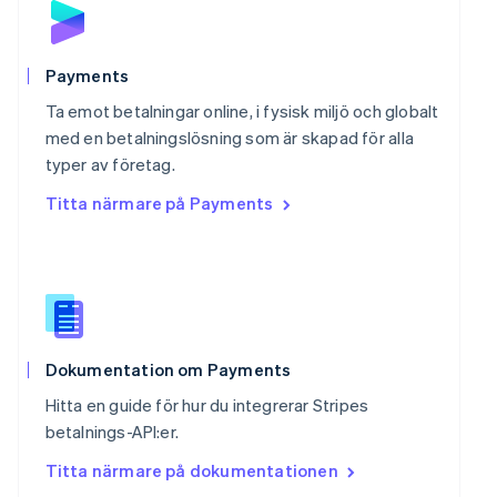
Portugal
Português
English
Rumänien
English
Payments
Schweiz
Ta emot betalningar online, i fysisk miljö och globalt
Deutsch
Français
Italiano
English
Singapore
med en betalningslösning som är skapad för alla
English
简体中文
typer av företag.
Slovakien
Titta närmare på Payments
English
Slovenien
English
Italiano
Spanien
Español
English
Storbritannien
English
Sverige
Dokumentation om Payments
Svenska
English
Hitta en guide för hur du integrerar Stripes
Thailand
betalnings-API:er.
ไทย
English
Tjeckien
Titta närmare på dokumentationen
English