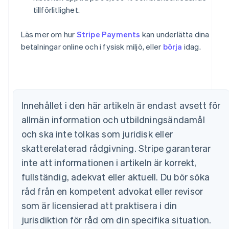
tillförlitlighet.
Läs mer om hur
Stripe Payments
kan underlätta dina
Australien
betalningar online och i fysisk miljö, eller
börja
idag.
English
Belgien
Nederlands
Français
Deutsch
English
Brasilien
Português
English
Innehållet i den här artikeln är endast avsett för
Bulgarien
allmän information och utbildningsändamål
English
Cypern
och ska inte tolkas som juridisk eller
English
skatterelaterad rådgivning. Stripe garanterar
Danmark
English
inte att informationen i artikeln är korrekt,
Estland
fullständig, adekvat eller aktuell. Du bör söka
English
Fastlandskina
råd från en kompetent advokat eller revisor
简体中文
English
som är licensierad att praktisera i din
Finland
jurisdiktion för råd om din specifika situation.
English
Svenska