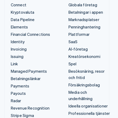
Connect
Globala företag
Kryptovaluta
Betalningar i appen
Data Pipeline
Marknadsplatser
Elements
Penninghantering
Financial Connections
Plattformar
Identity
SaaS
Invoicing
AI-företag
Issuing
Kreatörsekonomi
Link
Spel
Managed Payments
Besöksnäring, resor
och fritid
Betalningslänkar
Försäkringsbolag
Payments
Media och
Payouts
underhållning
Radar
Ideella organisationer
Revenue Recognition
Professionella tjänster
Stripe Sigma