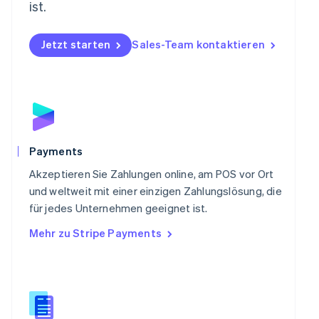
Österreich
ist.
Deutsch
English
Polen
Jetzt starten
Sales-Team kontaktieren
English
Portugal
Português
English
Rumänien
English
Schweden
Svenska
English
Schweiz
Payments
Deutsch
Français
Italiano
English
Singapur
Akzeptieren Sie Zahlungen online, am POS vor Ort
English
简体中文
und weltweit mit einer einzigen Zahlungslösung, die
Slowakei
für jedes Unternehmen geeignet ist.
English
Mehr zu Stripe Payments
Slowenien
English
Italiano
Sonderverwaltungsregion Hongkong,
China
English
简体中文
Spanien