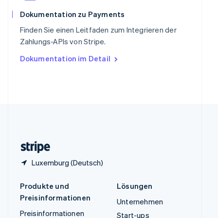
Español
English
Thailand
Dokumentation zu Payments
ไทย
English
Finden Sie einen Leitfaden zum Integrieren der
Tschechische Republik
Zahlungs-APIs von Stripe.
English
Ungarn
Dokumentation im Detail
English
Vereinigte Arabische Emirate
English
Vereinigte Staaten
English
Español
简体中文
Vereinigtes Königreich
English
Zypern
English
Luxemburg (Deutsch)
Produkte und
Lösungen
Preisinformationen
Unternehmen
Preisinformationen
Start-ups