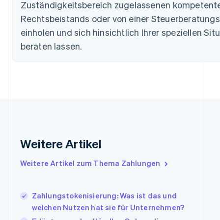
Estland
Zuständigkeitsbereich zugelassenen kompetent
English
Rechtsbeistands oder von einer Steuerberatungs
Festlandchina
einholen und sich hinsichtlich Ihrer speziellen Sit
简体中文
English
Finnland
beraten lassen.
English
Svenska
Frankreich
Français
English
Gibraltar
English
Griechenland
English
Indien
English
Weitere Artikel
Irland
English
Italien
Weitere Artikel zum Thema Zahlungen
Italiano
English
Japan
日本語
English
Zahlungstokenisierung: Was ist das und
Kanada
welchen Nutzen hat sie für Unternehmen?
English
Français