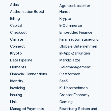
Atlas
Agentenbasierter
Authorization Boost
Handel
Billing
Krypto
Capital
E-Commerce
Checkout
Embedded Finance
Climate
Finanzautomatisierung
Connect
Globale Unternehmen
Krypto
In-App-Zahlungen
Data Pipeline
Marktplätze
Elements
Geldmanagement
Financial Connections
Plattformen
Identity
SaaS
Invoicing
KI-Unternehmen
Issuing
Creator Economy
Link
Gaming
Managed Payments
Bewirtung, Reisen und