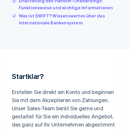
Erläuterung des Händler-Onboardings:
Kroatien
English
Italiano
Funktionsweise und wichtige Informationen
Lettland
Was ist SWIFT? Wissenswertes über das
English
internationale Bankensystem
Liechtenstein
Deutsch
English
Litauen
English
Luxemburg
Français
Deutsch
English
Malaysia
English
简体中文
Malta
Startklar?
English
Mexiko
Español
English
Erstellen Sie direkt ein Konto und beginnen
Neuseeland
Sie mit dem Akzeptieren von Zahlungen.
English
Niederlande
Unser Sales-Team berät Sie gerne und
Nederlands
English
gestaltet für Sie ein individuelles Angebot,
Norwegen
das ganz auf Ihr Unternehmen abgestimmt
English