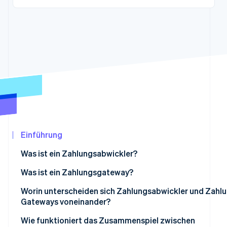
Betrugsprävention
Ecosystem
Atlas
Start-up-Gründung
Partner
Stripe App-Marktplatz
Climate
CO₂-Entnahme
Identity
Online-Identitätsprüfung
Einführung
Stripe-Sessions 2026
Erfahren Sie, wie Stripe Lösungen für die Wir
Was ist ein Zahlungsabwickler?
Jetzt ansehen
Was ist ein Zahlungsgateway?
Worin unterscheiden sich Zahlungsabwickler und Zahl
Gateways voneinander?
Rolle im Transaktionsprozess:
Wie funktioniert das Zusammenspiel zwischen