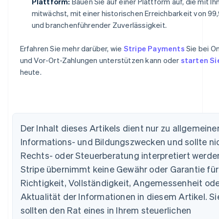
Plattform:
Bauen Sie auf einer Plattform auf, die mit Ih
mitwächst, mit einer historischen Erreichbarkeit von 99
und branchenführender Zuverlässigkeit.
Erfahren Sie mehr darüber, wie
Stripe Payments
Sie bei On
und Vor-Ort-Zahlungen unterstützen kann oder
starten Si
heute.
Australien
English
Belgien
Der Inhalt dieses Artikels dient nur zu allgemeine
Nederlands
Français
Deutsch
English
Informations- und Bildungszwecken und sollte nic
Brasilien
Português
English
Rechts- oder Steuerberatung interpretiert werde
Bulgarien
Stripe übernimmt keine Gewähr oder Garantie für
English
Dänemark
Richtigkeit, Vollständigkeit, Angemessenheit ode
English
Aktualität der Informationen in diesem Artikel. Si
Deutschland
sollten den Rat eines in Ihrem steuerlichen
Deutsch
English