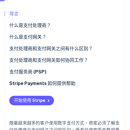
导言
Stripe Sessions 2026
什么是支付处理商？
了解 Stripe 如何为 AI 构建经济基础设施。
立即观看
什么是支付网关？
支付处理商和支付网关之间有什么区别？
交易过程中的角色：
支付处理商和支付网关如何协同工作？
服务范围：
支付服务商 (PSP)
与业务系统集成：
Stripe Payments 如何提供帮助
成本和费用：
开始使用 Stripe
随着越来越多的客户使用数字支付方式，商家必须了解支
付处理商与支付网关之间的区别。两者对商家而言都很重