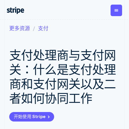
更多资源
支付
按企业阶段
文档
学习
支付
营收
资金管
平台
理
易市
大型企业
Stripe 文档
博客
Payments
Billing
初创企业
API 参考文档
客户案例
支付处理商与支付网
在线支付
经常性收入
Global
Conn
库与 SDK
指南
Managed
Metronome
Payouts
Stripe Apps
Payments
按用量计费
平台
关：什么是支付处理
备案商家解决
Subscriptions
向第三
按应用场景
方案
方打款
支持
订阅管理
Payment links
Crypto
商和支付网关以及二
指南
智能体商务
Invoicing
钱包、
加密货币
获取支持
无代码支付
一次性或定期
稳定币
电子商务
接受线上付款
托管支持方案
Checkout
账单
者如何协同工作
发行和
嵌入式金融
实施预置结账流程
专业服务
预构建支付界
Tax
发卡基
财务自动化
构建平台或交易市场
面
销售税和增值
础设施
全球化企业
管理订阅
Elements
税自动化
应用内支付
提供按用量计费
灵活的 UI 组件
Revenue
开始使用 Stripe
交易市场
发行稳定币支持的支付卡
Payment
Recognition
公司
资金管理
通过智能体配置和管理服
methods
会计自动化
平台
务