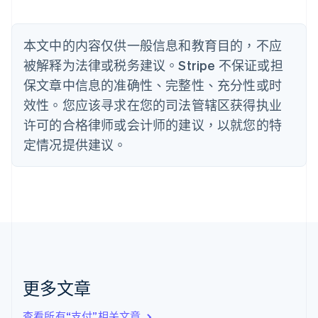
比利时
Nederlands
Français
Deutsch
English
波兰
本文中的内容仅供一般信息和教育目的，不应
English
丹麦
被解释为法律或税务建议。Stripe 不保证或担
English
保文章中信息的准确性、完整性、充分性或时
德国
效性。您应该寻求在您的司法管辖区获得执业
Deutsch
English
法国
许可的合格律师或会计师的建议，以就您的特
Français
English
定情况提供建议。
芬兰
English
Svenska
荷兰
Nederlands
English
加拿大
English
Français
捷克
English
克罗地亚
English
Italiano
更多文章
拉脱维亚
English
查看所有“支付”相关文章