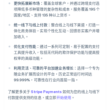
更快拓展新市场：
覆盖全球客户，并通过跨境支付选
项降低多币种管理的复杂性和成本，服务覆盖 195 个
国家/地区、支持 135 种以上货币。
统一线下与线上付款：
整合线上与线下渠道，打造一
体化商务体验，实现个性化互动、回馈忠实客户并增
加收入。
阿联酋
优化支付性能：
通过一系列可定制、易于配置的支付
English
爱尔兰
工具提升收入，包括无代码的欺诈保护功能与提高授
English
权率的高级功能。
爱沙尼亚
English
利用灵活、可靠的平台加速业务增长：
选择一个专为
奥地利
随业务扩展而设计的平台，历史正常运行时间达
Deutsch
English
99.999%，可靠性在行业内首屈一指。
澳大利亚
English
巴西
了解更多关于
Stripe Payments
如何为您的线上与线下
Português
English
付款提供支持的信息，或立即
开始使用
。
保加利亚
English