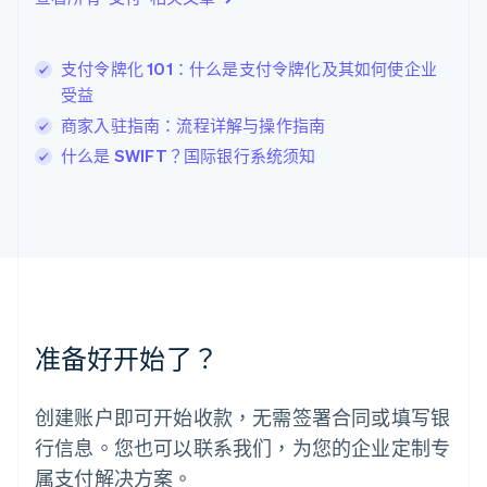
立陶宛
English
列支敦士登
支付令牌化 101：什么是支付令牌化及其如何使企业
Deutsch
English
卢森堡
受益
Français
Deutsch
English
商家入驻指南：流程详解与操作指南
罗马尼亚
什么是 SWIFT？国际银行系统须知
English
马尔他
English
马来西亚
English
简体中文
美国
English
Español
简体中文
墨西哥
Español
English
准备好开始了？
挪威
English
葡萄牙
创建账户即可开始收款，无需签署合同或填写银
Português
English
行信息。您也可以联系我们，为您的企业定制专
日本
日本語
English
属支付解决方案。