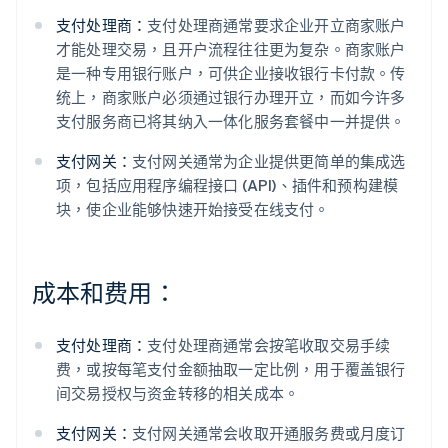
支付处理商：
支付处理商通常要求企业开立商家账户
才能处理交易，且开户流程往往更为复杂。商家账户
是一种专用银行账户，可供企业接收银行卡付款。传
统上，商家账户必须通过银行办理开立，而如今许多
支付服务商已将其纳入一体化服务套餐中一并提供。
支付网关：
支付网关通常为企业提供更简单的集成选
项，包括应用程序编程接口 (API)、插件和预构建模
块，使企业能够快速开始接受在线支付。
成本和费用：
支付处理商：
支付处理商通常会按笔收取交易手续
费，或按每笔支付金额抽取一定比例，用于覆盖银行
间交易授权与资金转移的相关成本。
支付网关：
支付网关通常会收取开通服务费或月度订