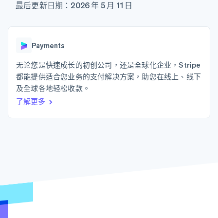
接入 125+ 种支
Stripe Sigma
最后更新日期：2026 年 5 月 11 日
产品路线图
SaaS
付方式
自定义报告
Sessions 年度大会
Authorization
Data Pipeline
招聘
Boost
数据同步
资讯中心
支付成功率优
资源
Stripe Press
Payments
化
按行业
Link
应用集成
无论您是快速成长的初创公司，还是全球化企业，Stripe
加速结账
AI 企业
代码示例
创作者经济
开发者博客
都能提供适合您业务的支付解决方案，助您在线上、线下
联系
游戏
API 状态
及全球各地轻松收款。
酒店、旅游与休闲
联系销售
了解更多
保险
成为合作伙伴
更多
媒体与娱乐
Product roadmap
非营利组织
了解未来规划
专业服务
公共部门
Radar
零售
欺诈防范
Atlas
初创企业注册
生态系统
Climate
碳移除
合作伙伴
Stripe App Marketplace