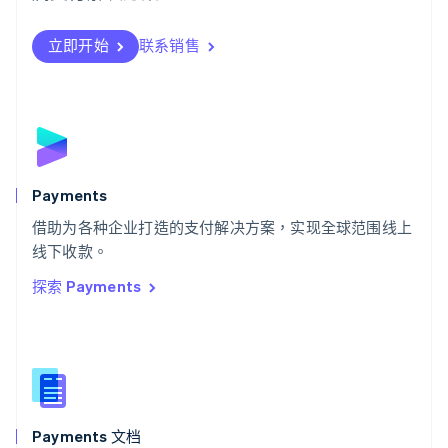
瑞典
Svenska
English
瑞士
立即开始
联系销售
Deutsch
Français
Italiano
English
塞浦路斯
English
斯洛伐克
English
斯洛文尼亚
English
Italiano
Payments
泰国
ไทย
English
借助为各种企业打造的支付解决方案，实现全球范围线上
希腊
线下收款。
English
探索 Payments
西班牙
Español
English
新加坡
English
简体中文
新西兰
English
匈牙利
English
Payments 文档