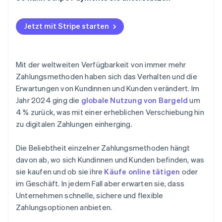
Akzeptieren von herkömmlichen
Zahlungsmethoden
Jetzt mit Stripe starten
Kartenbasierte Methoden
Akzeptieren von kartenbasierten
Mit der weltweiten Verfügbarkeit von immer mehr
Zahlungsmethoden
Zahlungsmethoden haben sich das Verhalten und die
Erwartungen von Kundinnen und Kunden verändert. Im
Digitale Methoden bzw. Online-Methoden
Jahr 2024 ging die
globale Nutzung von Bargeld
um
Akzeptieren von digitalen Zahlungsmethoden bzw.
4 % zurück, was mit einer erheblichen Verschiebung hin
Online-Zahlungsmethoden
zu digitalen Zahlungen einherging.
Akzeptieren neuer Zahlungsmethoden
Die Beliebtheit einzelner Zahlungsmethoden hängt
Weitere Methoden
davon ab, wo sich Kundinnen und Kunden befinden, was
sie kaufen und ob sie ihre
Käufe online tätigen
oder
Weitere Zahlungsmethoden akzeptieren
im Geschäft. In jedem Fall aber erwarten sie, dass
Unternehmen schnelle, sichere und flexible
Zahlungsoptionen anbieten.