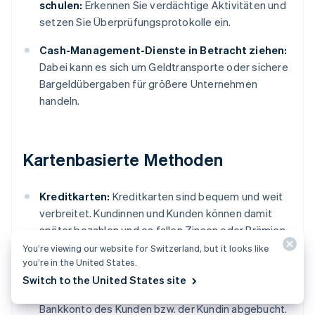
schulen:
Erkennen Sie verdächtige Aktivitäten und
setzen Sie Überprüfungsprotokolle ein.
Cash-Management-Dienste in Betracht ziehen:
Dabei kann es sich um Geldtransporte oder sichere
Bargeldübergaben für größere Unternehmen
handeln.
Kartenbasierte Methoden
Kreditkarten:
Kreditkarten sind bequem und weit
verbreitet. Kundinnen und Kunden können damit
später bezahlen und es fallen Zinsen oder Prämien
an.
You’re viewing our website for Switzerland, but it looks like
you’re in the United States.
Debitkarten:
Ähnlich wie Kreditkarten. Bei
Switch to the United States site
Debitkarten werden die Gelder jedoch direkt vom
Bankkonto des Kunden bzw. der Kundin abgebucht.