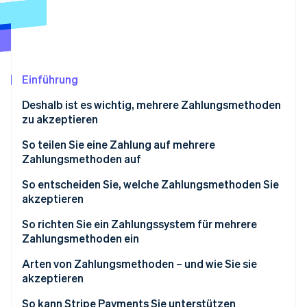
Betrugsprävention
Ecosystem
Atlas
Start-up-Gründung
Partner
Stripe App-Marktplatz
Climate
CO₂-Entnahme
Einführung
Identity
Deshalb ist es wichtig, mehrere Zahlungsmethoden
Online-Identitätsprüfung
zu akzeptieren
So teilen Sie eine Zahlung auf mehrere
Zahlungsmethoden auf
1. Vergewissern Sie sich, dass Ihr System aufgeteilte
So entscheiden Sie, welche Zahlungsmethoden Sie
Stripe-Sessions 2026
Erfahren Sie, wie Stripe Lösungen für die Wirtschaft
Zahlungen unterstützt
akzeptieren
Jetzt ansehen
2. Fragen Sie die Kundin oder den Kunden, wie die
So richten Sie ein Zahlungssystem für mehrere
Zahlung aufgeteilt werden soll
Zahlungsmethoden ein
3. Geben Sie die erste Teilzahlung ein
Arten von Zahlungsmethoden – und wie Sie sie
akzeptieren
4. Geben Sie die verbleibenden Teilzahlungen ein
Herkömmliche Methoden
So kann Stripe Payments Sie unterstützen