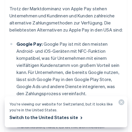
Trotz der Marktdominanz von Apple Pay stehen
Unternehmen und Kundinnen und Kunden zahlreiche
alternative Zahlungsmethoden zur Verfügung. Die
beliebtesten Alternativen zu Apple Pay in den USA sind:
Google Pay:
Google Pay ist mit den meisten
Android- und iOS-Geräten mit NFC-Funktion
kompatibel, was für Unternehmen mit einem
vielfältigen Kundenstamm von großem Vorteil sein
kann. Für Unternehmen, die bereits Google nutzen,
lässt sich Google Pay in den Google Play Store,
Google Ads und andere Dienste integrieren, was
den Zahlungsprozess vereinfacht.
You’re viewing our website for Switzerland, but it looks like
Samsung Pay:
Samsung Pay verfügt über ein
you’re in the United States.
robustes Sicherheitssystem, das neben NFC auch
Switch to the United States site
die proprietäre MST-Technologie (Magnetic Secure
Transmission) nutzt. Es ist mit den meisten