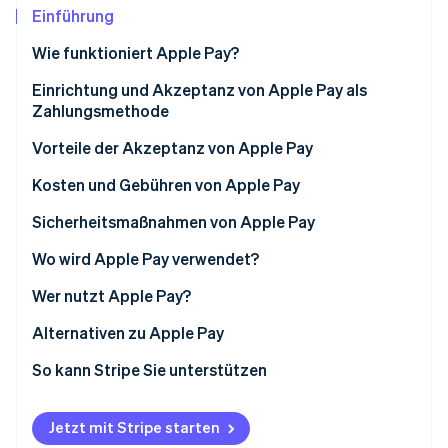
Betrugsprävention
Ecosystem
Einführung
Atlas
Wie funktioniert Apple Pay?
Start-up-Gründung
Partner
Stripe App-Marktplatz
Climate
Einrichtung und Akzeptanz von Apple Pay als
CO₂-Entnahme
Zahlungsmethode
Identity
Vorteile der Akzeptanz von Apple Pay
Online-Identitätsprüfung
Kosten und Gebühren von Apple Pay
Sicherheitsmaßnahmen von Apple Pay
Wo wird Apple Pay verwendet?
Stripe-Sessions 2026
Erfahren Sie, wie Stripe Lösungen für die Wirtschaft
Wer nutzt Apple Pay?
Jetzt ansehen
Einzelne Nutzer/innen
Alternativen zu Apple Pay
Geschäftskundinnen und -kunden
So kann Stripe Sie unterstützen
Jetzt mit Stripe starten