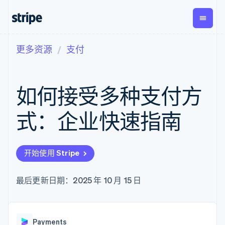
更多资源
支付
按企业阶段
文档
学习
支付
营收
资金管
平台
理
易市
大型企业
Stripe 文档
博客
Payments
Billing
初创企业
API 参考文档
客户案例
如何接受多种支付方
在线支付
经常性收入
Global
Conn
库与 SDK
指南
Payment links
Metronome
Payouts
Stripe Apps
按用量计费
平台
式：企业快速指南
无代码支付
Subscriptions
向第三
按应用场景
Checkout
方打款
支持
预构建支付界
订阅管理
指南
智能体商务
面
Invoicing
加密货币
获取支持
一次性或定期
Elements
开始使用 Stripe
电子商务
接受线上付款
托管支持方案
灵活的 UI 组件
账单
嵌入式金融
实施预置结账流程
专业服务
支付方式
Tax
财务自动化
构建平台或交易市场
最后更新日期：2025 年 10 月 15 日
支持 125 种以
销售税和增值
全球化企业
管理订阅
上
税自动化
应用内支付
提供按用量计费
Authorization
Revenue
交易市场
发行稳定币支持的支付卡
Boost
Recognition
公司
资金管理
通过智能体配置和管理服
支付成功率优
会计自动化
Payments
平台
务