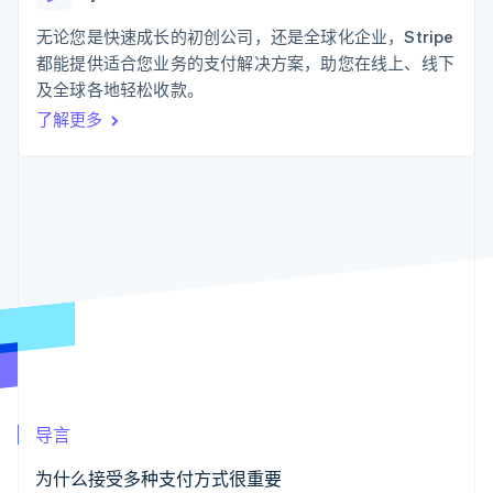
化
Stripe Sigma
产品路线图
SaaS
自定义报告
Link
Sessions 年度大会
无论您是快速成长的初创公司，还是全球化企业，Stripe
加速结账
Data Pipeline
招聘
都能提供适合您业务的支付解决方案，助您在线上、线下
数据同步
资讯中心
资源
及全球各地轻松收款。
Stripe Press
按行业
了解更多
应用集成
AI 企业
代码示例
更多
创作者经济
开发者博客
联系
Product roadmap
游戏
API 状态
了解未来规划
酒店、旅游与休闲
联系销售
保险
Radar
成为合作伙伴
媒体与娱乐
欺诈防范
非营利组织
Atlas
专业服务
初创企业注册
公共部门
零售
Climate
碳移除
生态系统
导言
合作伙伴
Stripe App Marketplace
为什么接受多种支付方式很重要
Stripe Sessions 2026