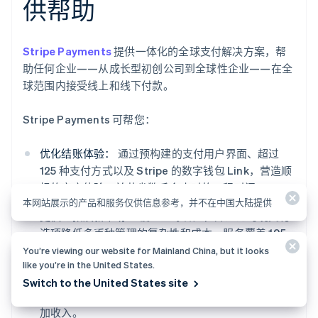
供帮助
Stripe Payments
提供一体化的全球支付解决方案，帮
助任何企业——从成长型初创公司到全球性企业——在全
球范围内接受线上和线下付款。
Stripe Payments 可帮您：
优化结账体验：
通过预构建的支付用户界面、超过
125 种支付方式以及 Stripe 的数字钱包 Link，营造顺
畅的客户体验，并节省数千个小时的工程时间。
本网站展示的产品和服务仅供信息参考，并不在中国大陆提供
更快地拓展新市场：
覆盖全球客户，并通过跨境支付
选项降低多币种管理的复杂性和成本，服务覆盖 195
个国家、支持 135 种以上货币。
You’re viewing our website for Mainland China, but it looks
like you’re in the United States.
整合线下与线上付款：
整合线上与线下渠道，打造统
Switch to the United States site
一的商务体验，实现个性化互动、回馈忠实客户并增
阿联酋
加收入。