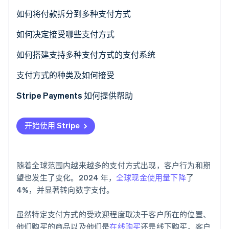
了解 Stripe 如何为 AI 构建经济基础设施。
如何将付款拆分到多种支付方式
立即观看
1.确认您的系统支持拆分付款
如何决定接受哪些支付方式
2.询问客户他们希望如何拆分
如何搭建支持多种支付方式的支付系统
3.输入第一笔部分付款
支付方式的种类及如何接受
4.输入剩余的部分付款
传统支付方式
Stripe Payments 如何提供帮助
接受传统支付方式
开始使用 Stripe
基于卡片的支付方式
接受基于卡片的支付方式
随着全球范围内越来越多的支付方式出现，客户行为和期
数字/在线支付方式
望也发生了变化。2024 年，
全球现金使用量下降
了
4%，并显著转向数字支付。
接受数字/在线支付方式
虽然特定支付方式的受欢迎程度取决于客户所在的位置、
新兴支付方式
他们购买的商品以及他们是
在线购买
还是线下购买，客户