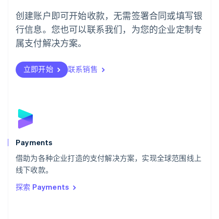
葡萄牙
创建账户即可开始收款，无需签署合同或填写银
Português
English
行信息。您也可以联系我们，为您的企业定制专
日本
日本語
English
属支付解决方案。
瑞典
Svenska
English
瑞士
立即开始
联系销售
Deutsch
Français
Italiano
English
塞浦路斯
English
斯洛伐克
English
斯洛文尼亚
English
Italiano
Payments
泰国
ไทย
English
借助为各种企业打造的支付解决方案，实现全球范围线上
希腊
线下收款。
English
探索 Payments
西班牙
Español
English
新加坡
English
简体中文