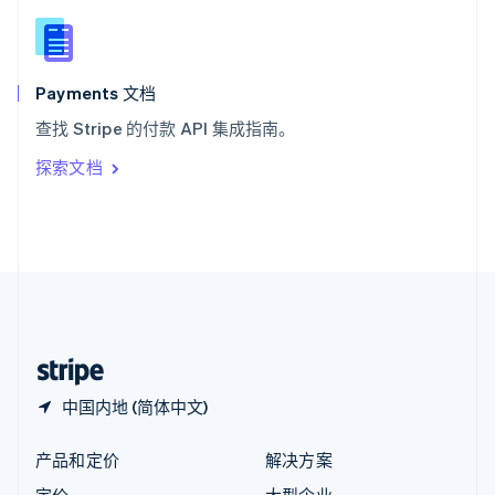
新西兰
English
匈牙利
English
Payments 文档
意大利
查找 Stripe 的付款 API 集成指南。
Italiano
English
印度
探索文档
English
英国
English
直布罗陀
English
中国内地
简体中文
English
中国香港特别行政区
English
简体中文
中国内地 (简体中文)
产品和定价
解决方案
定价
大型企业