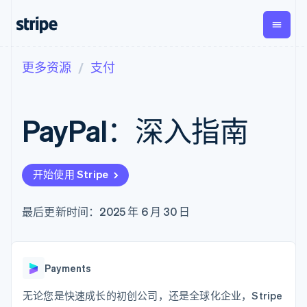
更多资源
支付
按企业阶段
文档
学习
支付
营收
资金管
平台
理
易市
大型企业
Stripe 文档
博客
Payments
Billing
初创企业
API 参考文档
客户案例
PayPal：深入指南
在线支付
经常性收入
Global
Conn
库与 SDK
指南
Payment links
Metronome
Payouts
Stripe Apps
按用量计费
平台
无代码支付
Subscriptions
向第三
按应用场景
Checkout
方打款
开始使用 Stripe
支持
预构建支付界
订阅管理
指南
智能体商务
面
Invoicing
加密货币
获取支持
一次性或定期
Elements
最后更新时间：2025 年 6 月 30 日
电子商务
接受线上付款
托管支持方案
灵活的 UI 组件
账单
嵌入式金融
实施预置结账流程
专业服务
Payment
Tax
财务自动化
构建平台或交易市场
methods
销售税和增值
全球化企业
管理订阅
接入 125+ 种支
税自动化
应用内支付
提供按用量计费
Payments
付方式
Revenue
交易市场
发行稳定币支持的支付卡
Authorization
Recognition
公司
资金管理
通过智能体配置和管理服
无论您是快速成长的初创公司，还是全球化企业，Stripe
Boost
会计自动化
平台
务