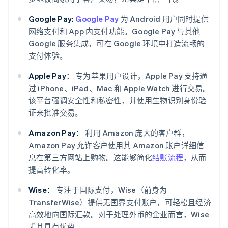
Google Pay:
Google Pay
为 Android 用户同时提供
网络支付和 App 内支付功能。Google Pay 与其他
Google 服务集成，可在 Google 环境中打造流畅的
支付体验。
Apple Pay：
专为苹果用户设计，Apple Pay 支持通
过 iPhone、iPad、Mac 和 Apple Watch 进行交易。
该平台强调安全性和私密性，并使用生物识别身份验
证来批准交易。
Amazon Pay：
利用 Amazon 庞大的客户群，
阿联酋
Amazon Pay 允许客户使用其 Amazon 账户详细信
English
爱尔兰
息在第三方网站上购物。这能够简化
结账流程
，从而
English
提高转化率。
爱沙尼亚
English
Wise：
专注于国际支付，Wise（前身为
奥地利
TransferWise）提供无国界支付账户，可轻松且经济
Deutsch
English
高效地向国际汇款。对于处理外币的企业而言，Wise
澳大利亚
尤其具有优势。
English