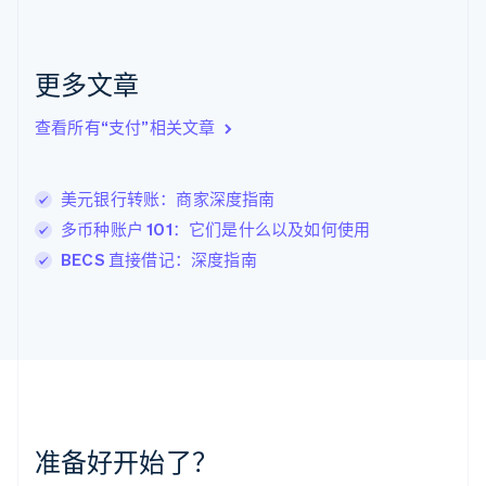
克罗地亚
English
Italiano
拉脱维亚
更多文章
English
立陶宛
查看所有“支付”相关文章
English
列支敦士登
Deutsch
English
卢森堡
美元银行转账：商家深度指南
Français
Deutsch
English
多币种账户 101：它们是什么以及如何使用
罗马尼亚
BECS 直接借记：深度指南
English
马尔他
English
马来西亚
English
简体中文
美国
English
Español
简体中文
墨西哥
Español
English
准备好开始了？
挪威
English