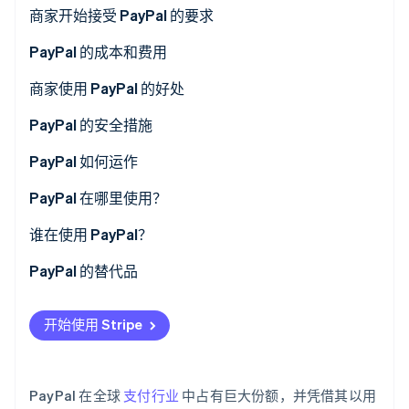
了解 Stripe 如何为 AI 构建经济基础设施。
商家开始接受 PayPal 的要求
立即观看
1. 设置 PayPal 商家账户
PayPal 的成本和费用
2. 关联银行账户
对于商家
商家使用 PayPal 的好处
3. 接受用户协议
对于客户和个人
PayPal 的安全措施
4. 提交税务信息
PayPal 如何运作
5. 验证您的电子邮件地址
PayPal 在哪里使用？
6. 选择您的交易货币
谁在使用 PayPal？
7. 集成移动支付
PayPal 的替代品
开始使用 Stripe
PayPal 在全球
支付行业
中占有巨大份额，并凭借其以用