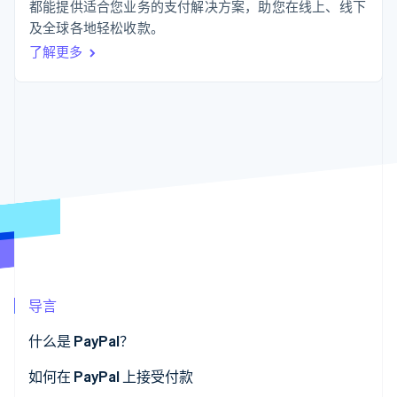
支付成功率优
Stripe Sigma
都能提供适合您业务的支付解决方案，助您在线上、线下
产品路线图
SaaS
化
自定义报告
Sessions 年度大会
及全球各地轻松收款。
Link
Data Pipeline
招聘
了解更多
加速结账
数据同步
资讯中心
资源
Stripe Press
按行业
应用集成
AI 企业
代码示例
更多
创作者经济
开发者博客
联系
Product roadmap
游戏
API 状态
了解未来规划
酒店、旅游与休闲
联系销售
保险
Radar
成为合作伙伴
媒体与娱乐
欺诈防范
非营利组织
Atlas
专业服务
初创企业注册
公共部门
零售
Climate
碳移除
导言
生态系统
什么是 PayPal？
合作伙伴
如何在 PayPal 上接受付款
Stripe App Marketplace
Stripe Sessions 2026