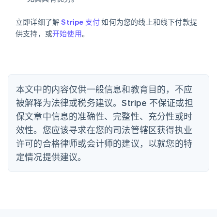
巴西
Português
English
立即详细了解
Stripe 支付
如何为您的线上和线下付款提
保加利亚
供支持，或
开始使用
。
English
比利时
Nederlands
Français
Deutsch
English
波兰
English
丹麦
本文中的内容仅供一般信息和教育目的，不应
English
被解释为法律或税务建议。Stripe 不保证或担
德国
保文章中信息的准确性、完整性、充分性或时
Deutsch
English
法国
效性。您应该寻求在您的司法管辖区获得执业
Français
English
许可的合格律师或会计师的建议，以就您的特
芬兰
定情况提供建议。
English
Svenska
荷兰
Nederlands
English
加拿大
English
Français
捷克
English