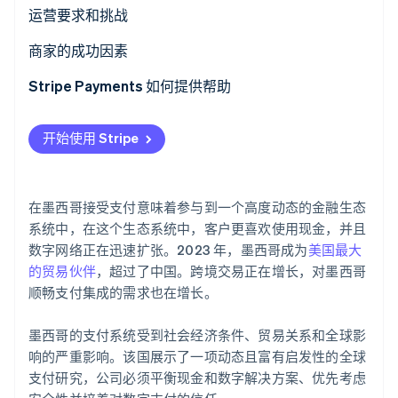
了解 Stripe 如何为 AI 构建经济基础设施。
数字支付的增长
B2C 支付方式
运营要求和挑战
立即观看
金融科技的存在
B2B 支付方式
税收
商家的成功因素
拒付与争议
Stripe Payments 如何提供帮助
国际支付
开始使用 Stripe
在墨西哥接受支付意味着参与到一个高度动态的金融生态
系统中，在这个生态系统中，客户更喜欢使用现金，并且
数字网络正在迅速扩张。2023 年，墨西哥成为
美国最大
的贸易伙伴
，超过了中国。跨境交易正在增长，对墨西哥
顺畅支付集成的需求也在增长。
墨西哥的支付系统受到社会经济条件、贸易关系和全球影
响的严重影响。该国展示了一项动态且富有启发性的全球
支付研究，公司必须平衡现金和数字解决方案、优先考虑