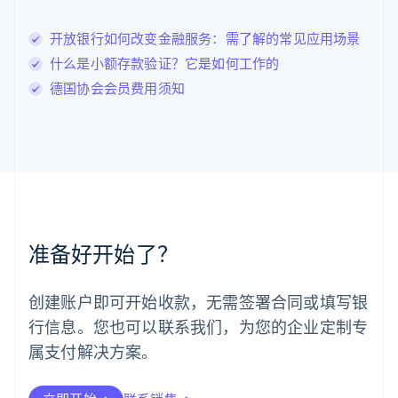
列支敦士登
Deutsch
English
卢森堡
开放银行如何改变金融服务：需了解的常见应用场景
Français
Deutsch
English
什么是小额存款验证？它是如何工作的
罗马尼亚
德国协会会员费用须知
English
马尔他
English
马来西亚
English
简体中文
美国
English
Español
简体中文
墨西哥
Español
English
准备好开始了？
挪威
English
葡萄牙
创建账户即可开始收款，无需签署合同或填写银
Português
English
行信息。您也可以联系我们，为您的企业定制专
日本
日本語
English
属支付解决方案。
瑞典
Svenska
English