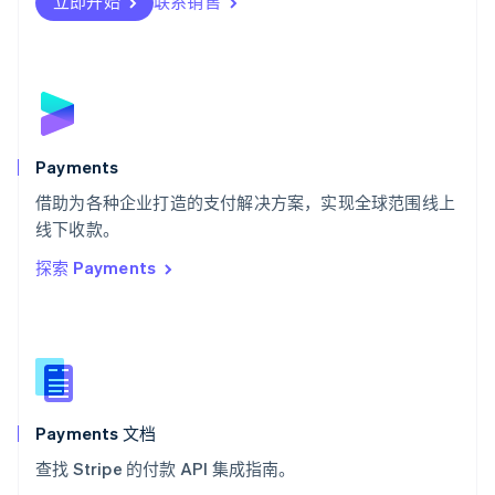
瑞士
立即开始
联系销售
Deutsch
Français
Italiano
English
塞浦路斯
English
斯洛伐克
English
斯洛文尼亚
English
Italiano
Payments
泰国
ไทย
English
借助为各种企业打造的支付解决方案，实现全球范围线上
希腊
线下收款。
English
探索 Payments
西班牙
Español
English
新加坡
English
简体中文
新西兰
English
匈牙利
English
Payments 文档
意大利
查找 Stripe 的付款 API 集成指南。
Italiano
English