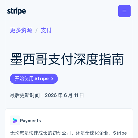
更多资源
支付
按企业阶段
文档
学习
支付
营收
资金管
平台
理
易市
大型企业
Stripe 文档
博客
Payments
Billing
初创企业
API 参考文档
客户案例
墨西哥支付深度指南
在线支付
经常性收入
Global
Conn
库与 SDK
指南
Payment links
Metronome
Payouts
Stripe Apps
按用量计费
平台
无代码支付
Subscriptions
向第三
按应用场景
Checkout
方打款
开始使用 Stripe
支持
预构建支付界
订阅管理
指南
智能体商务
面
Invoicing
加密货币
获取支持
一次性或定期
Elements
最后更新时间：2026 年 6 月 11 日
电子商务
接受线上付款
托管支持方案
灵活的 UI 组件
账单
嵌入式金融
实施预置结账流程
专业服务
Payment
Tax
财务自动化
构建平台或交易市场
methods
销售税和增值
全球化企业
管理订阅
接入 125+ 种支
税自动化
应用内支付
提供按用量计费
Payments
付方式
Revenue
交易市场
发行稳定币支持的支付卡
Authorization
Recognition
公司
资金管理
通过智能体配置和管理服
无论您是快速成长的初创公司，还是全球化企业，Stripe
Boost
会计自动化
平台
务