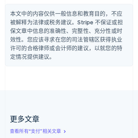
波兰
English
丹麦
本文中的内容仅供一般信息和教育目的，不应
English
被解释为法律或税务建议。Stripe 不保证或担
德国
保文章中信息的准确性、完整性、充分性或时
Deutsch
English
法国
效性。您应该寻求在您的司法管辖区获得执业
Français
English
许可的合格律师或会计师的建议，以就您的特
芬兰
定情况提供建议。
English
Svenska
荷兰
Nederlands
English
加拿大
English
Français
捷克
English
克罗地亚
English
Italiano
拉脱维亚
更多文章
English
立陶宛
查看所有“支付”相关文章
English