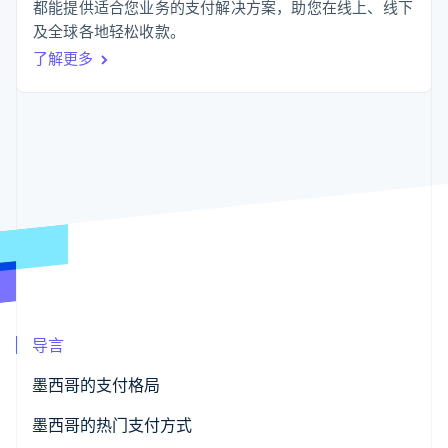
支付成功率优
Stripe Sigma
都能提供适合您业务的支付解决方案，助您在线上、线下
产品路线图
SaaS
化
自定义报告
Sessions 年度大会
及全球各地轻松收款。
Link
Data Pipeline
招聘
了解更多
加速结账
数据同步
资讯中心
资源
Stripe Press
按行业
应用集成
AI 企业
代码示例
更多
创作者经济
开发者博客
联系
Product roadmap
游戏
API 状态
了解未来规划
酒店、旅游与休闲
联系销售
保险
Radar
成为合作伙伴
媒体与娱乐
欺诈防范
非营利组织
Atlas
专业服务
初创企业注册
公共部门
零售
Climate
碳移除
导言
生态系统
墨西哥的支付格局
合作伙伴
现金使用情况
墨西哥的热门支付方式
Stripe App Marketplace
Stripe Sessions 2026