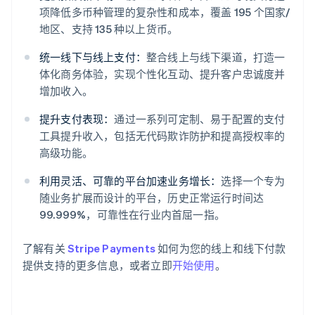
项降低多币种管理的复杂性和成本，覆盖 195 个国家/
地区、支持 135 种以上货币。
统一线下与线上支付：
整合线上与线下渠道，打造一
体化商务体验，实现个性化互动、提升客户忠诚度并
阿联酋
增加收入。
English
爱尔兰
提升支付表现：
通过一系列可定制、易于配置的支付
English
工具提升收入，包括无代码欺诈防护和提高授权率的
爱沙尼亚
高级功能。
English
奥地利
利用灵活、可靠的平台加速业务增长：
选择一个专为
Deutsch
English
随业务扩展而设计的平台，历史正常运行时间达
澳大利亚
99.999%，可靠性在行业内首屈一指。
English
巴西
Português
English
了解有关
Stripe Payments
如何为您的线上和线下付款
保加利亚
提供支持的更多信息，或者立即
开始使用
。
English
比利时
Nederlands
Français
Deutsch
English