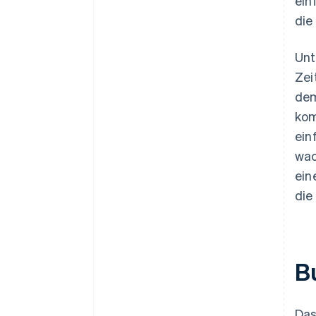
ein
die
Unt
Zei
dem
kom
ein
wac
ein
die
B
Das