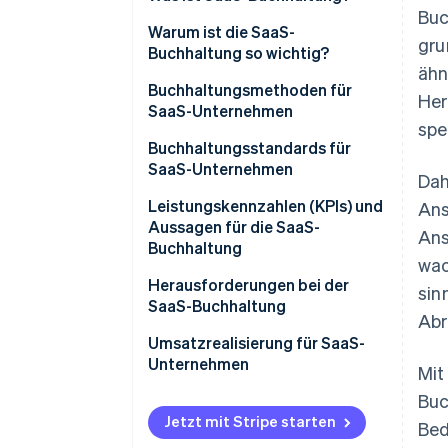
Buc
Warum ist die SaaS-
gru
Buchhaltung so wichtig?
ähn
Buchhaltungsmethoden für
Her
SaaS-Unternehmen
spez
Buchhaltungsstandards für
SaaS-Unternehmen
Dah
Leistungskennzahlen (KPIs) und
Ans
Aussagen für die SaaS-
Ans
Buchhaltung
wac
Herausforderungen bei der
sin
SaaS-Buchhaltung
Abr
Umsatzrealisierung für SaaS-
Unternehmen
Mit
Buc
1. Vertrag identifizieren
Jetzt mit Stripe starten
Bed
2. Leistungsverpflichtungen