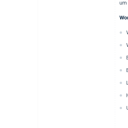
um 
definieren
3. Preis festlegen
Wor
4. Preis zuweisen
5. Umsatz nach Erfüllung aller
Leistungsverpflichtungen
realisieren