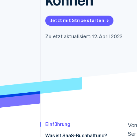
Optimierung der
Datensynchronisier
Autorisierungsraten
Link
Beschleunigter Bezahlvorgang
Jetzt mit Stripe starten
Financial Connections
Verbundene Finanzdaten
Zuletzt aktualisiert: 12. April 2023
Einführung
Von
Ser
Was ist SaaS-Buchhaltung?