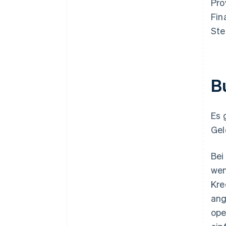
Pro
Fin
Ste
B
Es 
Gel
Bei
wen
Kre
ang
ope