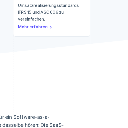
Umsatzrealisierungsstandards
IFRS 15 und ASC 606 zu
vereinfachen.
Stripe-Sessions 2026
Erfahren Sie, wie Stripe
Mehr erfahren
Lösungen für die
Wirtschaftsinfrastruktur
für KI aufbaut.
Jetzt ansehen
ür ein Software-as-a-
 dasselbe hören: Die SaaS-