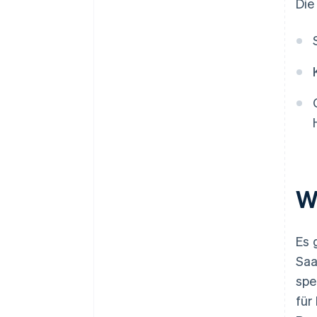
Die
W
Es 
Saa
spe
für