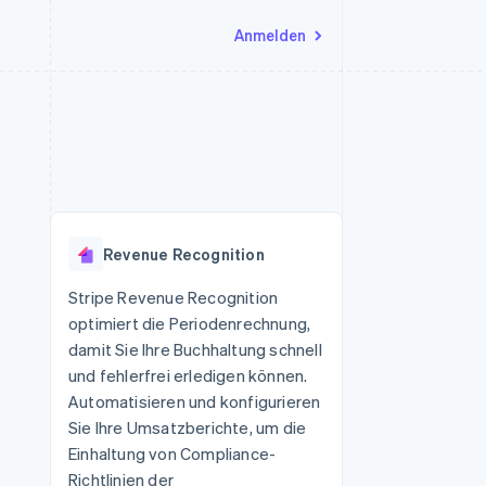
Anmelden
Ressourcen
Ecosystem
Kontakt
nd Marktplätze
Mehr
App-Integrationen
Partner
Sales-Team kontaktieren
Product roadmap
Code-Beispiele
Stripe App-Marktplatz
Partner werden
Ausblick
 Plattformen
Entwickler-Blog
eit
API-Status
Radar
Betrugsprävention
Revenue Recognition
Atlas
onen
Start-up-Gründung
Stripe Revenue Recognition
optimiert die Periodenrechnung,
Climate
CO₂-Entnahme
damit Sie Ihre Buchhaltung schnell
und fehlerfrei erledigen können.
Identity
Online-Identitätsprüfung
Automatisieren und konfigurieren
Sie Ihre Umsatzberichte, um die
Einhaltung von Compliance-
Richtlinien der