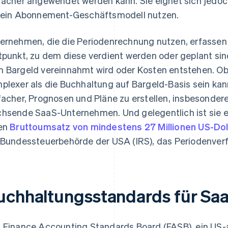
facher angewendet werden kann. Sie eignet sich jedo
 ein Abonnement-Geschäftsmodell nutzen.
ernehmen, die die Periodenrechnung nutzen, erfasse
tpunkt, zu dem diese verdient werden oder geplant sin
 Bargeld vereinnahmt wird oder Kosten entstehen. O
plexer als die Buchhaltung auf Bargeld-Basis sein kan
facher, Prognosen und Pläne zu erstellen, insbesondere
hsende SaaS-Unternehmen. Und gelegentlich ist sie er
en
Bruttoumsatz von mindestens 27 Millionen US-Dol
 Bundessteuerbehörde der USA (IRS), das Periodenve
uchhaltungsstandards für S
 Finance Accounting Standards Board (FASB), ein US-a