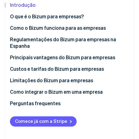
Introdução
Ecossistema
O que é o Bizum para empresas?
Como o Bizum funciona para as empresas
Stripe Sessions 2026
Parceiros
Stripe App Marketplace
Veja como a Stripe está construindo a infraestrutura econô
Como o Bizum funciona em lojas de comércio
Regulamentações do Bizum para empresas na
Assista agora
eletrônico
Espanha
Como o Bizum funciona em lojas físicas
Principais vantagens do Bizum para empresas
Custos e tarifas do Bizum para empresas
Limitações do Bizum para empresas
Valor máximo
Como integrar o Bizum em uma empresa
Falta de recursos avançados
Integrar o Bizum manualmente
Perguntas frequentes
Uso limitado
Integrar o Bizum com o Stripe Payments
Comece já com a Stripe