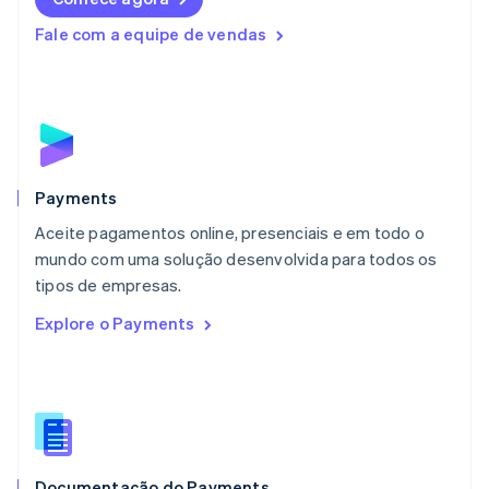
English
Fale com a equipe de vendas
Luxemburgo
Français
Deutsch
English
Malásia
English
简体中文
Malta
English
México
Español
English
Payments
Noruega
Aceite pagamentos online, presenciais e em todo o
English
mundo com uma solução desenvolvida para todos os
Nova Zelândia
English
tipos de empresas.
Países Baixos
Explore o Payments
Nederlands
English
Polônia
English
Portugal
Português
English
RAE de Hong Kong, China
English
简体中文
Documentação do Payments
Reino Unido