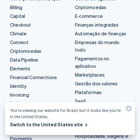
Billing
Criptomoedas
Capital
E-commerce
Checkout
Finanças integradas
Climate
Automação de finanças
Connect
Empresas do mundo
todo
Criptomoedas
Pagamentos no
Data Pipeline
aplicativo
Elements
Marketplaces
Financial Connections
Gestão dos valores
Identity
Plataformas
Invoicing
SaaS
Issuing
Empresas de IA
You’re viewing our website for Brazil, but it looks like you’re
Link
in the United States.
Economia de criadores
Managed Payments
Switch to the United States site
Jogos
Links de pagamento
Hospitalidade, viagens e
Payments