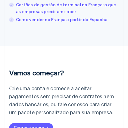
Cartões de gestão de terminal na França: o que
English
Svenska
França
as empresas precisam saber
Français
English
Como vender na França a partir da Espanha
Gibraltar
English
Grécia
English
Hungria
English
Índia
English
Irlanda
Vamos começar?
English
Itália
Crie uma conta e comece a aceitar
Italiano
English
Japão
pagamentos sem precisar de contratos nem
日本語
English
dados bancários, ou fale conosco para criar
Letônia
English
um pacote personalizado para sua empresa.
Liechtenstein
Deutsch
English
Comece agora
Lituânia