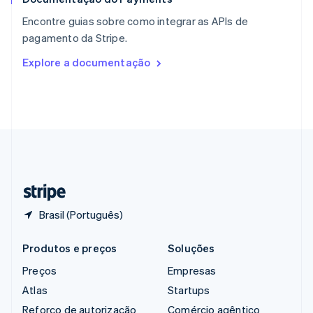
English
Encontre guias sobre como integrar as APIs de
República Tcheca
pagamento da Stripe.
English
Romênia
Explore a documentação
English
Singapura
English
简体中文
Suécia
Svenska
English
Suíça
Deutsch
Français
Italiano
English
Tailândia
ไทย
English
Brasil (Português)
Produtos e preços
Soluções
Preços
Empresas
Atlas
Startups
Reforço de autorização
Comércio agêntico