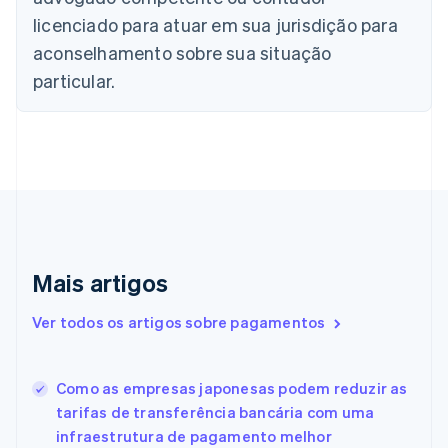
English
Français
licenciado para atuar em sua jurisdição para
China continental
aconselhamento sobre sua situação
简体中文
English
Chipre
particular.
English
Croácia
English
Italiano
Dinamarca
English
Emirados Árabes Unidos
English
Eslováquia
English
Mais artigos
Eslovênia
English
Italiano
Ver todos os artigos sobre pagamentos
Espanha
Español
English
Estados Unidos
Como as empresas japonesas podem reduzir as
English
Español
简体中文
Estônia
tarifas de transferência bancária com uma
English
infraestrutura de pagamento melhor
Finlândia