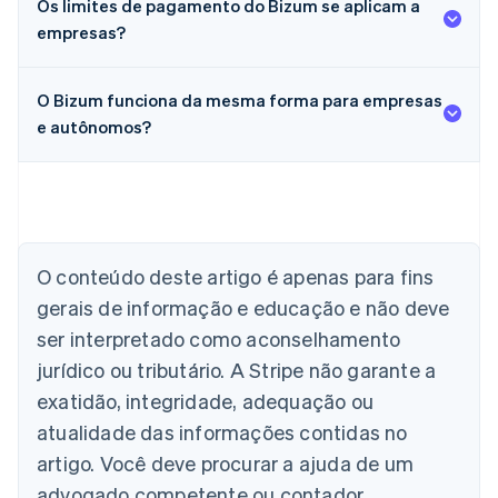
Os limites de pagamento do Bizum se aplicam a
empresas?
O Bizum funciona da mesma forma para empresas
e autônomos?
Alemanha
Deutsch
English
Austrália
O conteúdo deste artigo é apenas para fins
English
gerais de informação e educação e não deve
Áustria
ser interpretado como aconselhamento
Deutsch
English
Bélgica
jurídico ou tributário. A Stripe não garante a
Nederlands
Français
Deutsch
English
exatidão, integridade, adequação ou
Brasil
atualidade das informações contidas no
Português
English
Bulgária
artigo. Você deve procurar a ajuda de um
English
advogado competente ou contador
Canadá