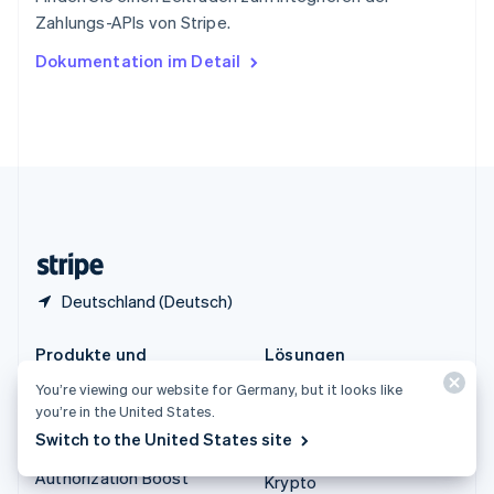
Tschechische Republik
Zahlungs-APIs von Stripe.
English
Ungarn
Dokumentation im Detail
English
Vereinigte Arabische Emirate
English
Vereinigte Staaten
English
Español
简体中文
Vereinigtes Königreich
English
Zypern
English
Deutschland (Deutsch)
Produkte und
Lösungen
Preisinformationen
Unternehmen
You’re viewing our website for Germany, but it looks like
you’re in the United States.
Preisinformationen
Start-ups
Switch to the United States site
Atlas
Agentenbasierter Handel
Authorization Boost
Krypto