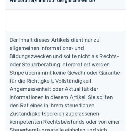
Freiberufler/innen auf die gleiche Weise?
Der Inhalt dieses Artikels dient nur zu
Australien
allgemeinen Informations- und
English
Belgien
Bildungszwecken und sollte nicht als Rechts-
Nederlands
Français
Deutsch
English
oder Steuerberatung interpretiert werden.
Brasilien
Stripe übernimmt keine Gewähr oder Garantie
Português
English
Bulgarien
für die Richtigkeit, Vollständigkeit,
English
Angemessenheit oder Aktualität der
Dänemark
Informationen in diesem Artikel. Sie sollten
English
Deutschland
den Rat eines in Ihrem steuerlichen
Deutsch
English
Zuständigkeitsbereich zugelassenen
Estland
English
kompetenten Rechtsbeistands oder von einer
Festlandchina
Steuerberatungsstelle einholen und sich