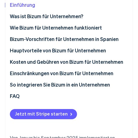
Betrugsprävention
Ecosystem
Einführung
Atlas
Was ist Bizum für Unternehmen?
Start-up-Gründung
Partner
Stripe App-Marktplatz
Climate
Wie Bizum für Unternehmen funktioniert
CO₂-Entnahme
Wie Bizum in E-Commerce-Shops funktioniert
Bizum-Vorschriften für Unternehmen in Spanien
Identity
Online-Identitätsprüfung
Wie Bizum in physischen Geschäften funktioniert
Hauptvorteile von Bizum für Unternehmen
Kosten und Gebühren von Bizum für Unternehmen
Einschränkungen von Bizum für Unternehmen
Stripe-Sessions 2026
Höchstbetrag
So integrieren Sie Bizum in ein Unternehmen
Erfahren Sie, wie Stripe Lösungen für die W
Jetzt ansehen
Fehlende erweiterte Funktionen
Bizum manuell integrieren
FAQ
Eingeschränkte Nutzung
Bizum mit Stripe Payments integrieren
Jetzt mit Stripe starten
Von Januar bis September 2025 implementierten