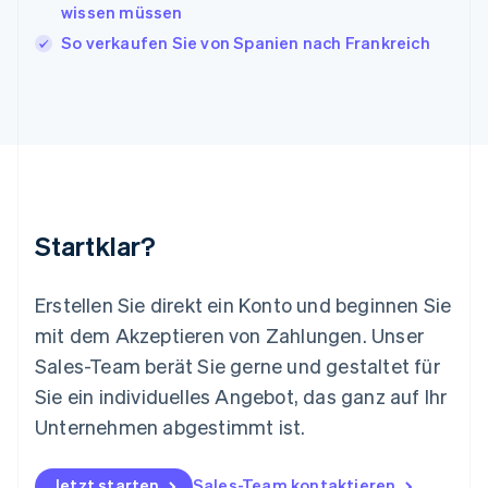
English
wissen müssen
Liechtenstein
So verkaufen Sie von Spanien nach Frankreich
Deutsch
English
Litauen
English
Luxemburg
Français
Deutsch
English
Malaysia
English
简体中文
Malta
English
Startklar?
Mexiko
Español
English
Neuseeland
Erstellen Sie direkt ein Konto und beginnen Sie
English
mit dem Akzeptieren von Zahlungen. Unser
Niederlande
Nederlands
English
Sales-Team berät Sie gerne und gestaltet für
Norwegen
Sie ein individuelles Angebot, das ganz auf Ihr
English
Österreich
Unternehmen abgestimmt ist.
Deutsch
English
Polen
Jetzt starten
Sales-Team kontaktieren