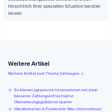
简体中文
English
Finnland
hinsichtlich Ihrer speziellen Situation beraten
English
Svenska
lassen.
Frankreich
Français
English
Gibraltar
English
Griechenland
English
Indien
English
Irland
Weitere Artikel
English
Italien
Italiano
English
Weitere Artikel zum Thema Zahlungen
Japan
日本語
English
Kanada
So können japanische Unternehmen mit einer
English
Français
besseren Zahlungsinfrastruktur
Kroatien
Überweisungsgebühren sparen
English
Italiano
Lettland
Händlerkarten in Frankreich: Was Unternehmen