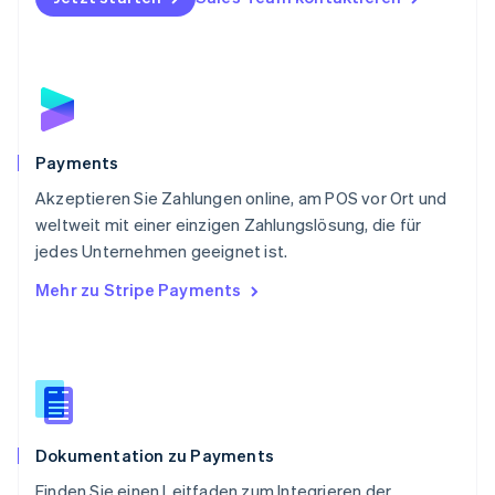
English
Portugal
Português
English
Rumänien
English
Schweden
Svenska
English
Schweiz
Payments
Deutsch
Français
Italiano
English
Akzeptieren Sie Zahlungen online, am POS vor Ort und
Singapur
English
简体中文
weltweit mit einer einzigen Zahlungslösung, die für
Slowakei
jedes Unternehmen geeignet ist.
English
Mehr zu Stripe Payments
Slowenien
English
Italiano
Sonderverwaltungsregion Hongkong,
China
English
简体中文
Spanien
Español
English
Dokumentation zu Payments
Thailand
ไทย
English
Finden Sie einen Leitfaden zum Integrieren der