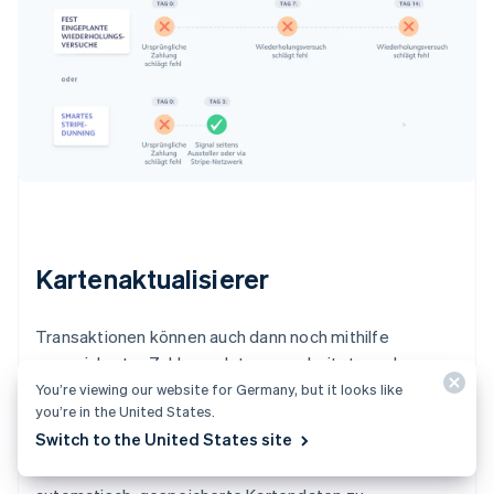
Kartenaktualisierer
Transaktionen können auch dann noch mithilfe
gespeicherter Zahlungsdaten verarbeitet werden,
wenn die eigentlichen Karten von der ausgegebenen
You’re viewing our website for Germany, but it looks like
you’re in the United States.
Bank bereits ersetzt worden sind, was ansonsten zu
Switch to the United States site
Ablehnungen führen würde. Stripe arbeitet mit
Kartennetzwerken zusammen und versucht