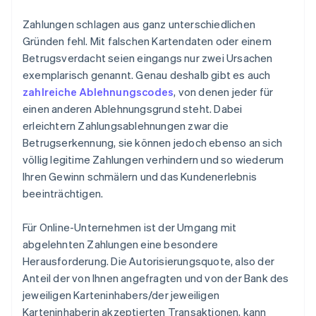
Kartenaktualisierer
Zahlungen schlagen aus ganz unterschiedlichen
Gründen fehl. Mit falschen Kartendaten oder einem
Netzwerk-Token
Betrugsverdacht seien eingangs nur zwei Ursachen
exemplarisch genannt. Genau deshalb gibt es auch
zahlreiche Ablehnungscodes
, von denen jeder für
einen anderen Ablehnungsgrund steht. Dabei
erleichtern Zahlungsablehnungen zwar die
Betrugserkennung, sie können jedoch ebenso an sich
völlig legitime Zahlungen verhindern und so wiederum
Ihren Gewinn schmälern und das Kundenerlebnis
beeinträchtigen.
Für Online-Unternehmen ist der Umgang mit
abgelehnten Zahlungen eine besondere
Herausforderung. Die Autorisierungsquote, also der
Anteil der von Ihnen angefragten und von der Bank des
jeweiligen Karteninhabers/der jeweiligen
Karteninhaberin akzeptierten Transaktionen, kann