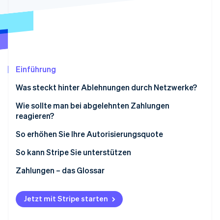
Betrugsprävention
Ecosystem
Atlas
Start-up-Gründung
Partner
Stripe App-Marktplatz
Climate
CO₂-Entnahme
Identity
Einführung
Online-Identitätsprüfung
Was steckt hinter Ablehnungen durch Netzwerke?
Wie sollte man bei abgelehnten Zahlungen
reagieren?
Stripe-Sessions 2026
So erhöhen Sie Ihre Autorisierungsquote
Erfahren Sie, wie Stripe Lösungen für die W
Jetzt ansehen
So kann Stripe Sie unterstützen
Enhanced Issuer Network (Erweitertes
Zahlungen – das Glossar
Ausstellernetzwerk)
Adaptive Acceptance
Jetzt mit Stripe starten
Smart Retries