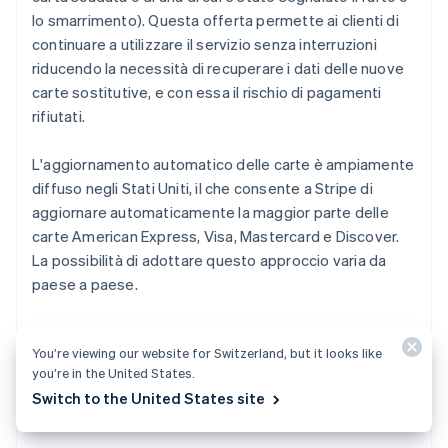
lo smarrimento). Questa offerta permette ai clienti di
continuare a utilizzare il servizio senza interruzioni
riducendo la necessità di recuperare i dati delle nuove
carte sostitutive, e con essa il rischio di pagamenti
rifiutati.
L'aggiornamento automatico delle carte è ampiamente
diffuso negli Stati Uniti, il che consente a Stripe di
aggiornare automaticamente la maggior parte delle
carte American Express, Visa, Mastercard e Discover.
La possibilità di adottare questo approccio varia da
paese a paese.
Grazie a queste tecniche, le soluzioni Stripe hanno
You’re viewing our website for Switzerland, but it looks like
generato miliardi di ricavi aggiuntivi per le aziende
you’re in the United States.
aiutandole a prevenire in modo dinamico il rifiuto degli
Switch to the United States site
addebiti legittimi.