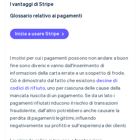
I vantaggi di Stripe
Enhanced Issuer Network
Glossario relativo ai pagamenti
Adaptive Acceptance
Inizia a usare Stripe
Smart Retries
Utilità di aggiornamento carte
I motivi per cui i pagamenti possono non andare a buon
Token di circuito
fine sono diversi e vanno dall'inserimento di
informazioni della carta errate a un sospetto di frode.
Ciò è dimostrato dal fatto che esistono
decine di
codici di rifiuto
, uno per ciascuna delle cause della
mancata riuscita di un pagamento. Se da un lato i
pagamenti rifiutati riducono il rischio di transazioni
fraudolente, dall'altro potrebbero anche causare la
perdita di pagamenti legittimi, influendo
negativamente sui profitti e sull'esperienza dei clienti.