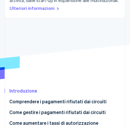
attività, dalle start-up in espansione alle multinazionali.
Scopri cosa ti aspetta
Ulteriori informazioni
Radar
Ecosistema
Prevenzione delle frodi
Partner
Atlas
Stripe App Marketplace
Costituzione di start-up
Climate
Rimozione del carbonio
Identity
Verifica online dell'identità
Introduzione
Stripe Sessions 2026
Scopri come Stripe sta costruendo l'infrastruttura economi
Comprendere i pagamenti rifiutati dai circuiti
Guarda ora
Come gestire i pagamenti rifiutati dai circuiti
Come aumentare i tassi di autorizzazione