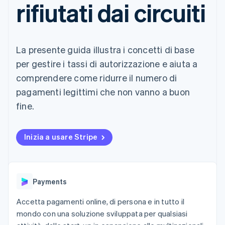
rifiutati dai circuiti
utente
Automazione
Gestione del denaro
Gestire gli
flessibile
Metodi di
della contabilità
Roadmap del prodotto
Piattaforme
abbonamenti
pagamento
Stripe Sigma
Conferenza annuale
SaaS
Offrire addebiti in base
Accesso a
Report
Sessions
all'utilizzo
oltre 125
personalizzati
Lavora con noi
Emettere carte
La presente guida illustra i concetti di base
Terminal
Data Pipeline
Sala stampa
garantite da stablecoin
Pagamenti di
Sincronizzazione
Stripe Press
per gestire i tassi di autorizzazione e aiuta a
Per settore
persona
dei dati
Esegui il provisioning e
comprendere come ridurre il numero di
Authorization
gestisci i servizi con gli
Boost
Aziende di IA
agenti
pagamenti legittimi che non vanno a buon
Accettazione
Creator economy
Recapiti
fine.
ottimizzata
Gaming
Link
Ospitalità, viaggi e
Contattaci
Pagamento
tempo libero
Diventa nostro partner
Risorse
Assicurazione
accelerato
Inizia a usare Stripe
Media e
Financial
intrattenimento
Integrazioni app
Connections
Organizzazioni non
Esempi di codice
Conti finanziari
profit
Blog per sviluppatori
collegati
Servizi professionali
Stato dell'API
Payments
Pubblica
amministrazione
Accetta pagamenti online, di persona e in tutto il
Commercio al dettaglio
Altro
mondo con una soluzione sviluppata per qualsiasi
Product roadmap