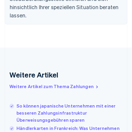
简体中文
English
Finnland
hinsichtlich Ihrer speziellen Situation beraten
English
Svenska
lassen.
Frankreich
Français
English
Gibraltar
English
Griechenland
English
Indien
English
Irland
Weitere Artikel
English
Italien
Italiano
English
Weitere Artikel zum Thema Zahlungen
Japan
日本語
English
Kanada
So können japanische Unternehmen mit einer
English
Français
besseren Zahlungsinfrastruktur
Kroatien
Überweisungsgebühren sparen
English
Italiano
Lettland
Händlerkarten in Frankreich: Was Unternehmen