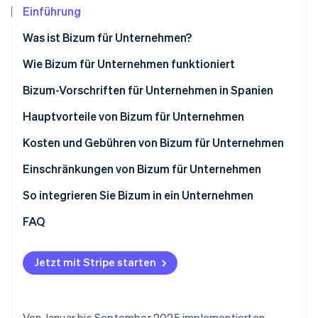
Betrugsprävention
Ecosystem
Einführung
Atlas
Was ist Bizum für Unternehmen?
Start-up-Gründung
Partner
Stripe App-Marktplatz
Climate
Wie Bizum für Unternehmen funktioniert
CO₂-Entnahme
Wie Bizum in E-Commerce-Shops funktioniert
Bizum-Vorschriften für Unternehmen in Spanien
Identity
Online-Identitätsprüfung
Wie Bizum in physischen Geschäften funktioniert
Hauptvorteile von Bizum für Unternehmen
Kosten und Gebühren von Bizum für Unternehmen
Einschränkungen von Bizum für Unternehmen
Stripe-Sessions 2026
Höchstbetrag
So integrieren Sie Bizum in ein Unternehmen
Erfahren Sie, wie Stripe Lösungen für die Wirts
Jetzt ansehen
Fehlende erweiterte Funktionen
Bizum manuell integrieren
FAQ
Eingeschränkte Nutzung
Bizum mit Stripe Payments integrieren
Jetzt mit Stripe starten
Von Januar bis September 2025 implementierten