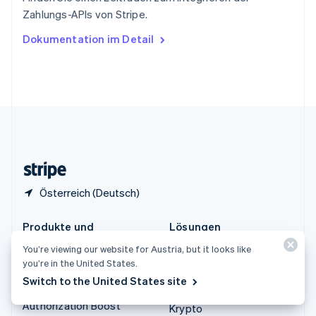
Tschechische Republik
Zahlungs-APIs von Stripe.
English
Ungarn
Dokumentation im Detail
English
Vereinigte Arabische Emirate
English
Vereinigte Staaten
English
Español
简体中文
Vereinigtes Königreich
English
Zypern
English
Österreich (Deutsch)
Produkte und
Lösungen
Preisinformationen
Unternehmen
You’re viewing our website for Austria, but it looks like
you’re in the United States.
Preisinformationen
Start-ups
Switch to the United States site
Atlas
Agentenbasierter Handel
Authorization Boost
Krypto