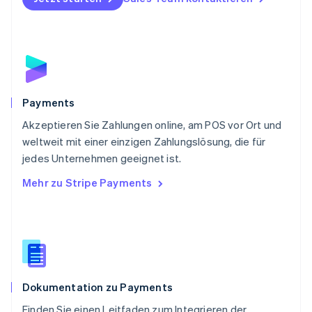
English
Portugal
Português
English
Rumänien
English
Schweden
Svenska
English
Schweiz
Payments
Deutsch
Français
Italiano
English
Akzeptieren Sie Zahlungen online, am POS vor Ort und
Singapur
English
简体中文
weltweit mit einer einzigen Zahlungslösung, die für
Slowakei
jedes Unternehmen geeignet ist.
English
Mehr zu Stripe Payments
Slowenien
English
Italiano
Sonderverwaltungsregion Hongkong,
China
English
简体中文
Spanien
Español
English
Dokumentation zu Payments
Thailand
ไทย
English
Finden Sie einen Leitfaden zum Integrieren der