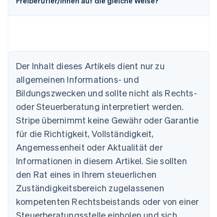
Freiberufler/innen auf die gleiche Weise?
Der Inhalt dieses Artikels dient nur zu
Australien
allgemeinen Informations- und
English
Belgien
Bildungszwecken und sollte nicht als Rechts-
Nederlands
Français
Deutsch
English
oder Steuerberatung interpretiert werden.
Brasilien
Stripe übernimmt keine Gewähr oder Garantie
Português
English
Bulgarien
für die Richtigkeit, Vollständigkeit,
English
Angemessenheit oder Aktualität der
Dänemark
Informationen in diesem Artikel. Sie sollten
English
Deutschland
den Rat eines in Ihrem steuerlichen
Deutsch
English
Zuständigkeitsbereich zugelassenen
Estland
English
kompetenten Rechtsbeistands oder von einer
Festlandchina
Steuerberatungsstelle einholen und sich