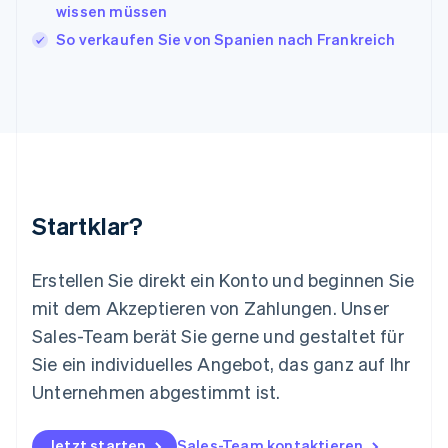
English
wissen müssen
Liechtenstein
So verkaufen Sie von Spanien nach Frankreich
Deutsch
English
Litauen
English
Luxemburg
Français
Deutsch
English
Malaysia
English
简体中文
Malta
English
Startklar?
Mexiko
Español
English
Neuseeland
Erstellen Sie direkt ein Konto und beginnen Sie
English
mit dem Akzeptieren von Zahlungen. Unser
Niederlande
Nederlands
English
Sales-Team berät Sie gerne und gestaltet für
Norwegen
Sie ein individuelles Angebot, das ganz auf Ihr
English
Österreich
Unternehmen abgestimmt ist.
Deutsch
English
Polen
Jetzt starten
Sales-Team kontaktieren