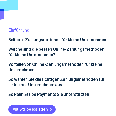
Betrugsprävention
Ecosystem
Atlas
Start-up-Gründung
Partner
Stripe App-Marktplatz
Climate
CO₂-Entnahme
Einführung
Identity
Beliebte Zahlungsoptionen für kleine Unternehmen
Online-Identitätsprüfung
Welche sind die besten Online-Zahlungsmethoden
für kleine Unternehmen?
Vorteile von Online-Zahlungsmethoden für kleine
Unternehmen
Stripe-Sessions 2026
Erfahren Sie, wie Stripe Lösungen für die Wirts
So wählen Sie die richtigen Zahlungsmethoden für
Jetzt ansehen
Ihr kleines Unternehmen aus
1. Verstehen Sie Ihre Kundinnen und Kunden sowie
So kann Stripe Payments Sie unterstützen
Ihre Transaktionen
2. Stimmen Sie die Zahlungsmethoden auf Ihr
Mit Stripe loslegen
Geschäftsmodell ab