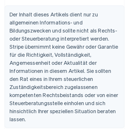
Der Inhalt dieses Artikels dient nur zu
Australien
allgemeinen Informations- und
English
Belgien
Bildungszwecken und sollte nicht als Rechts-
Nederlands
Français
Deutsch
English
oder Steuerberatung interpretiert werden.
Brasilien
Stripe übernimmt keine Gewähr oder Garantie
Português
English
Bulgarien
für die Richtigkeit, Vollständigkeit,
English
Angemessenheit oder Aktualität der
Dänemark
Informationen in diesem Artikel. Sie sollten
English
Deutschland
den Rat eines in Ihrem steuerlichen
Deutsch
English
Zuständigkeitsbereich zugelassenen
Estland
English
kompetenten Rechtsbeistands oder von einer
Festlandchina
Steuerberatungsstelle einholen und sich
简体中文
English
Finnland
hinsichtlich Ihrer speziellen Situation beraten
English
Svenska
lassen.
Frankreich
Français
English