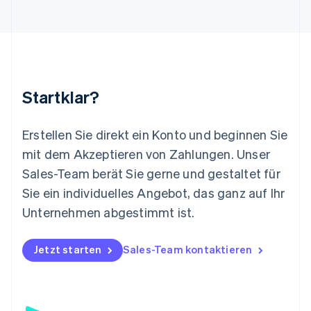
Luxemburg
Français
Deutsch
English
Malaysia
English
简体中文
Malta
English
Startklar?
Mexiko
Español
English
Neuseeland
Erstellen Sie direkt ein Konto und beginnen Sie
English
mit dem Akzeptieren von Zahlungen. Unser
Niederlande
Nederlands
English
Sales-Team berät Sie gerne und gestaltet für
Norwegen
Sie ein individuelles Angebot, das ganz auf Ihr
English
Österreich
Unternehmen abgestimmt ist.
Deutsch
English
Polen
Jetzt starten
Sales-Team kontaktieren
English
Portugal
Português
English
Rumänien
English