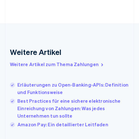
Gibraltar
English
Griechenland
English
Indien
English
Irland
Weitere Artikel
English
Italien
Italiano
English
Weitere Artikel zum Thema Zahlungen
Japan
日本語
English
Kanada
Erläuterungen zu Open-Banking-APIs: Definition
English
Français
und Funktionsweise
Kroatien
English
Italiano
Best Practices für eine sichere elektronische
Lettland
Einreichung von Zahlungen: Was jedes
English
Unternehmen tun sollte
Liechtenstein
Amazon Pay: Ein detaillierter Leitfaden
Deutsch
English
Litauen
English