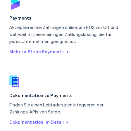
Schweden
Svenska
English
Schweiz
Payments
Deutsch
Français
Italiano
English
Akzeptieren Sie Zahlungen online, am POS vor Ort und
Singapur
English
简体中文
weltweit mit einer einzigen Zahlungslösung, die für
Slowakei
jedes Unternehmen geeignet ist.
English
Mehr zu Stripe Payments
Slowenien
English
Italiano
Sonderverwaltungsregion Hongkong,
China
English
简体中文
Spanien
Español
English
Dokumentation zu Payments
Thailand
ไทย
English
Finden Sie einen Leitfaden zum Integrieren der
Tschechische Republik
Zahlungs-APIs von Stripe.
English
Ungarn
Dokumentation im Detail
English
Vereinigte Arabische Emirate