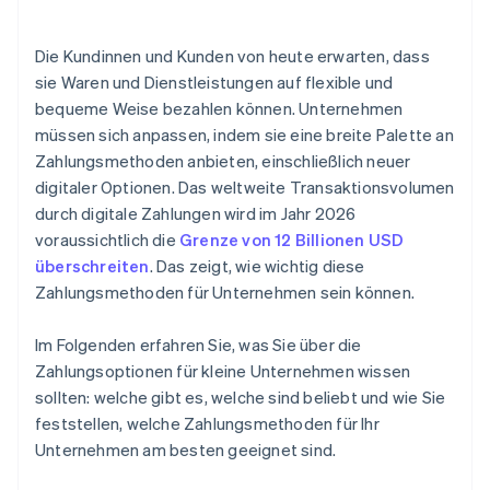
3. Bewerten Sie die Kosten und die Auswirkungen
Die Kundinnen und Kunden von heute erwarten, dass
auf den Cashflow
sie Waren und Dienstleistungen auf flexible und
4. Berücksichtigen Sie Sicherheit, Compliance und
bequeme Weise bezahlen können. Unternehmen
Risiko
müssen sich anpassen, indem sie eine breite Palette an
5. Wählen Sie eine Technologie, die mit Ihrem
Zahlungsmethoden anbieten, einschließlich neuer
Unternehmen skaliert
digitaler Optionen. Das weltweite Transaktionsvolumen
durch digitale Zahlungen wird im Jahr 2026
voraussichtlich die
Grenze von 12 Billionen USD
überschreiten
. Das zeigt, wie wichtig diese
Zahlungsmethoden für Unternehmen sein können.
Im Folgenden erfahren Sie, was Sie über die
Zahlungsoptionen für kleine Unternehmen wissen
sollten: welche gibt es, welche sind beliebt und wie Sie
feststellen, welche Zahlungsmethoden für Ihr
Unternehmen am besten geeignet sind.