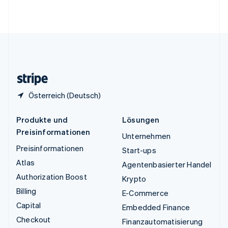
English
Vereinigte Staaten
English
Español
简体中文
Vereinigtes Königreich
English
Zypern
English
Österreich (Deutsch)
Produkte und
Lösungen
Preisinformationen
Unternehmen
Preisinformationen
Start-ups
Atlas
Agentenbasierter Handel
Authorization Boost
Krypto
Billing
E-Commerce
Capital
Embedded Finance
Checkout
Finanzautomatisierung