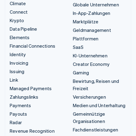
Climate
Globale Unternehmen
Connect
In-App-Zahlungen
Krypto
Marktplätze
Data Pipeline
Geldmanagement
Elements
Plattformen
Financial Connections
SaaS
Identity
KI-Unternehmen
Invoicing
Creator Economy
Issuing
Gaming
Link
Bewirtung, Reisen und
Managed Payments
Freizeit
Zahlungslinks
Versicherungen
Payments
Medien und Unterhaltung
Payouts
Gemeinnützige
Organisationen
Radar
Fachdienstleistungen
Revenue Recognition