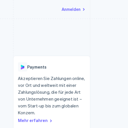
Anmelden
Ressourcen
Ecosystem
Kontakt
nd Marktplätze
Mehr
App-Integrationen
Partner
Sales-Team kontaktieren
Product roadmap
Code-Beispiele
Stripe App-Marktplatz
Partner werden
Ausblick
 Plattformen
Entwickler-Blog
 platforms
eit
API-Status
Radar
Betrugsprävention
eistungen
Payments
Atlas
onen
virtuelle Karten
Start-up-Gründung
Akzeptieren Sie Zahlungen online,
vor Ort und weltweit mit einer
Climate
CO₂-Entnahme
Zahlungslösung, die für jede Art
von Unternehmen geeignet ist –
Identity
Online-Identitätsprüfung
vom Start-up bis zum globalen
Konzern.
Mehr erfahren