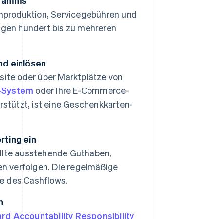
gramms
enproduktion, Servicegebühren und
igen hundert bis zu mehreren
nd einlösen
site oder über Marktplätze von
)-System
oder Ihre E-Commerce-
rstützt, ist eine Geschenkkarten-
rting ein
llte ausstehende Guthaben,
en verfolgen. Die regelmäßige
se des Cashflows.
n
ard Accountability Responsibility