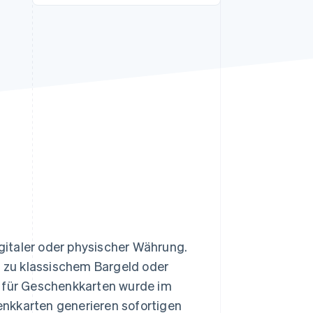
Stripe-Sessions 2026
Erfahren Sie, wie Stripe
Lösungen für die
Wirtschaftsinfrastruktur
für KI aufbaut.
Jetzt ansehen
italer oder physischer Währung.
e zu klassischem Bargeld oder
t für Geschenkkarten wurde im
nkkarten generieren sofortigen