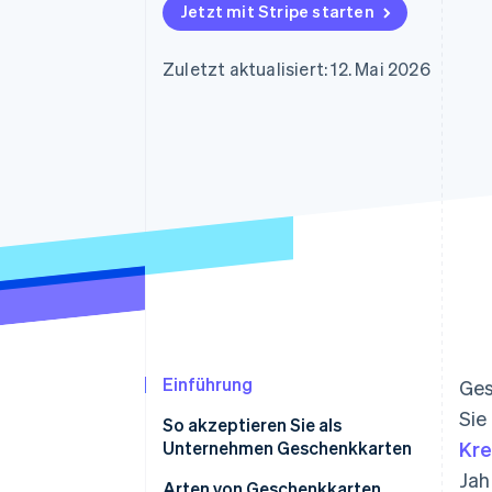
Optimierung der
Datensynchronisier
Jetzt mit Stripe starten
Autorisierungsraten
Link
Beschleunigter Bezahlvorgang
Zuletzt aktualisiert: 12. Mai 2026
Financial Connections
Verbundene Finanzdaten
Einführung
Ges
Sie
So akzeptieren Sie als
Unternehmen Geschenkkarten
Kre
Jah
Arten von Geschenkkarten