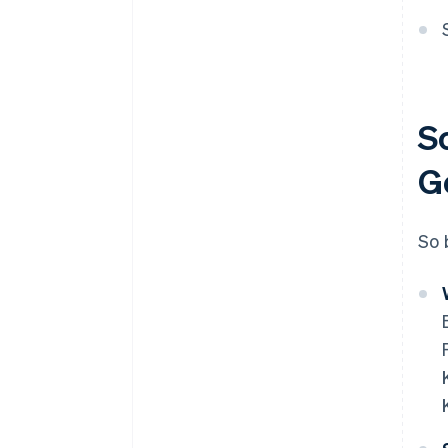
S
G
So 