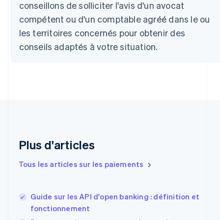
conseillons de solliciter l'avis d'un avocat
English
Canada
compétent ou d'un comptable agréé dans le ou
English
Français
les territoires concernés pour obtenir des
Chine continentale
简体中文
English
conseils adaptés à votre situation.
Chypre
English
Croatie
English
Italiano
Danemark
English
Émirats arabes unis
English
Espagne
Plus d'articles
Español
English
Estonie
Tous les articles sur les paiements
English
États-Unis
English
Español
简体中文
Finlande
Guide sur les API d'open banking : définition et
English
Svenska
fonctionnement
France