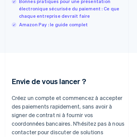
Bonnes pratiques pour une présentation
Français
English
électronique sécurisée du paiement : Ce que
Gibraltar
English
chaque entreprise devrait faire
Grèce
Amazon Pay : le guide complet
English
Hongrie
English
Inde
English
Irlande
English
Italie
Italiano
English
Envie de vous lancer ?
Japon
日本語
English
Créez un compte et commencez à accepter
Lettonie
English
des paiements rapidement, sans avoir à
Liechtenstein
signer de contrat ni à fournir vos
Deutsch
English
Lituanie
coordonnées bancaires. N'hésitez pas à nous
English
contacter pour discuter de solutions
Luxembourg