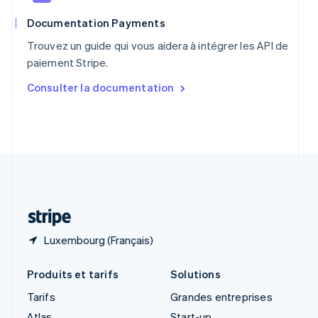
English
Royaume-Uni
Documentation Payments
English
Trouvez un guide qui vous aidera à intégrer les API de
Singapour
paiement Stripe.
English
简体中文
Slovaquie
Consulter la documentation
English
Slovénie
English
Italiano
Suède
Svenska
English
Suisse
Deutsch
Français
Italiano
English
Thaïlande
ไทย
English
Luxembourg (Français)
Produits et tarifs
Solutions
Tarifs
Grandes entreprises
Atlas
Start-up