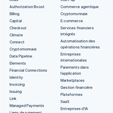
Authorization Boost
Commerce agentique
Billing
Cryptomonnaie
Capital
E-commerce
Checkout
Services financiers
intégrés
Climate
Automatisation des
Connect
opérations financières
Cryptomonnaie
Entreprises
Data Pipeline
internationales
Elements
Paiements dans
Financial Connections
l’application
Identity
Marketplaces
Invoicing
Gestion financière
Issuing
Plateformes
Link
SaaS
Managed Payments
Entreprises d'IA
Liens de paiement