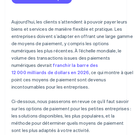
3. Évaluer les coûts et l’impact sur les cash flow
4. Prendre en compte la sécurité, la conformité et les
Aujourd’hui, les clients s’attendent à pouvoir payer leurs
risques
biens et services de manière flexible et pratique. Les
entreprises doivent s’adapter en offrant une large gamme
5. Choisir une technologie évolutive qui accompagne
de moyens de paiement, y compris les options
votre entreprise
numériques les plus récentes. À l’échelle mondiale, le
volume des transactions issues des paiements
numériques devrait
franchir la barre des
12 000 milliards de dollars en 2026
, ce qui montre à quel
point ces moyens de paiement sont devenus
incontournables pour les entreprises.
Ci-dessous, nous passerons en revue ce qu’il faut savoir
sur les options de paiement pour les petites entreprises :
les solutions disponibles, les plus populaires, et la
méthode pour déterminer quels moyens de paiement
sont les plus adaptés à votre activité.