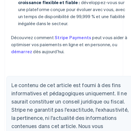
croissance flexible et fiable :
développez-vous sur
une plateforme conçue pour évoluer avec vous, avec
un temps de disponibilité de 99,999 % et une fiabilité
inégalée dans le secteur.
Découvrez comment
Stripe Payments
peut vous aider à
optimiser vos paiements en ligne et en personne, ou
démarrez
dès aujourd’hui.
Allemagne
Deutsch
English
Australie
Le contenu de cet article est fourni à des fins
English
informatives et pédagogiques uniquement. Il ne
Autriche
Deutsch
English
saurait constituer un conseil juridique ou fiscal.
Belgique
Stripe ne garantit pas l'exactitude, l'exhaustivité,
Nederlands
Français
Deutsch
English
Brésil
la pertinence, ni l'actualité des informations
Português
English
contenues dans cet article. Nous vous
Bulgarie