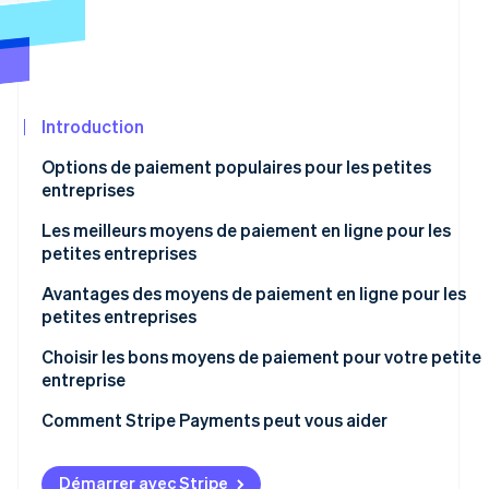
Découvrez les prochaines évolutions
Commerce en ligne
Radar
Prévention de la fraude
Écosystème
Atlas
Constitution de start-up
Introduction
Partenaires
Climate
Stripe App
Options de paiement populaires pour les petites
Élimination du carbone
Marketplace
entreprises
Identity
Vérification de l'identité
Les meilleurs moyens de paiement en ligne pour les
petites entreprises
Avantages des moyens de paiement en ligne pour les
petites entreprises
Stripe Sessions 2026
Choisir les bons moyens de paiement pour votre petite
Découvrez comment Stripe construit l’infrastructure écon
entreprise
Regarder la vidéo
1. Comprendre vos clients et vos transactions
Comment Stripe Payments peut vous aider
2. Adapter les moyens de paiement à votre business
model
Démarrer avec Stripe