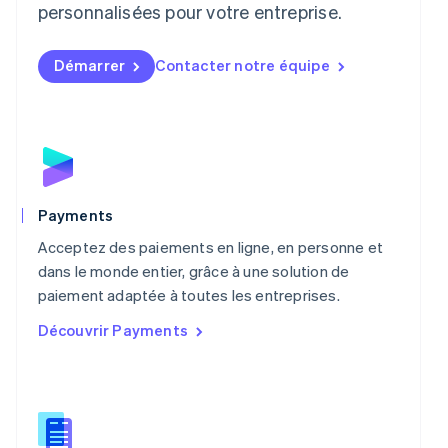
personnalisées pour votre entreprise.
Français
Deutsch
English
Malaisie
English
简体中文
Démarrer
Contacter notre équipe
Malte
English
Mexique
Español
English
Norvège
English
Nouvelle-Zélande
English
Payments
Pays-Bas
Acceptez des paiements en ligne, en personne et
Nederlands
English
Pologne
dans le monde entier, grâce à une solution de
English
paiement adaptée à toutes les entreprises.
Portugal
Découvrir Payments
Português
English
R.A.S. de Hong Kong, Chine
English
简体中文
République tchèque
English
Roumanie